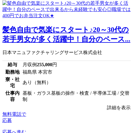
髪色自由で気楽にスタート♪20～30代の
若手男女が多く活躍中！自分のペース...
日本マニュファクチャリングサービス株式会社
給与
月収例
255,000
円
勤務地
福島県 本宮市
寮・社
あり（無料）
宅
仕事内
基板・ガラス基板の操作・検査 / 半導体工場 / 交替
容
制
詳細を表示
無料電話で
応募
応募へ進む