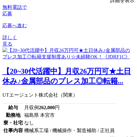
詳細を表示
無料電話で
応募
応募へ進む
詳しく
見る
【20~30代活躍中】月収26万円可★土日
休み♪金属部品のプレス加工◎転籍...
UTエージェント株式会社（関東）
給与
月収例
262,000
円
勤務地
福島県 本宮市
寮・社宅
なし
仕事内容
機械系工場 / 機械操作・製造補助 / 正社員