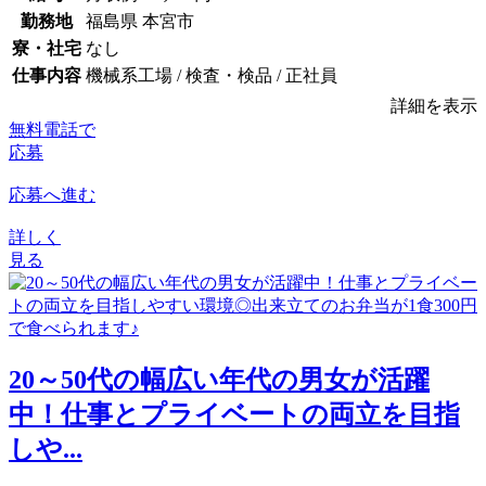
勤務地
福島県 本宮市
寮・社宅
なし
仕事内容
機械系工場 / 検査・検品 / 正社員
詳細を表示
無料電話で
応募
応募へ進む
詳しく
見る
20～50代の幅広い年代の男女が活躍
中！仕事とプライベートの両立を目指
しや...