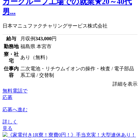
カーグループ工場での就業★20～40代
男...
日本マニュファクチャリングサービス株式会社
給与
月収例
343,000
円
勤務地
福島県 本宮市
寮・社
あり（無料）
宅
仕事内
二次電池・リチウムイオンの操作・検査 / 電子部品
容
系工場 / 交替制
詳細を表示
無料電話で
応募
応募へ進む
詳しく
見る