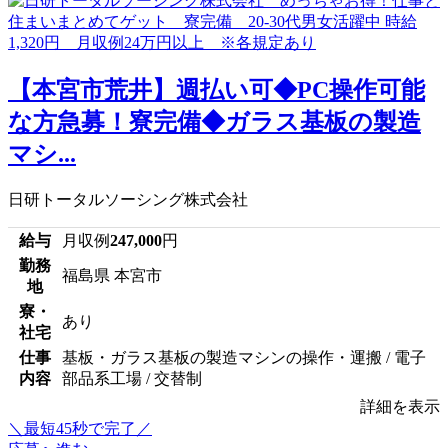
【本宮市荒井】週払い可◆PC操作可能
な方急募！寮完備◆ガラス基板の製造
マシ...
日研トータルソーシング株式会社
給与
月収例
247,000
円
勤務
福島県 本宮市
地
寮・
あり
社宅
仕事
基板・ガラス基板の製造マシンの操作・運搬 / 電子
内容
部品系工場 / 交替制
詳細を表示
＼最短45秒で完了／