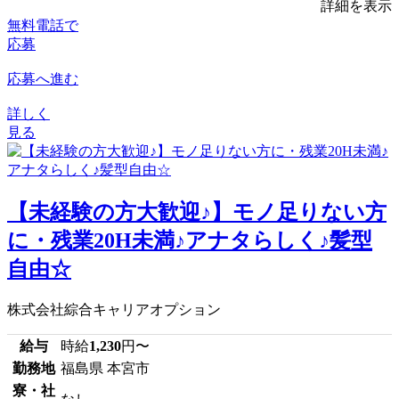
詳細を表示
無料電話で
応募
応募へ進む
詳しく
見る
【未経験の方大歓迎♪】モノ足りない方
に・残業20H未満♪アナタらしく♪髪型
自由☆
株式会社綜合キャリアオプション
給与
時給
1,230
円〜
勤務地
福島県 本宮市
寮・社