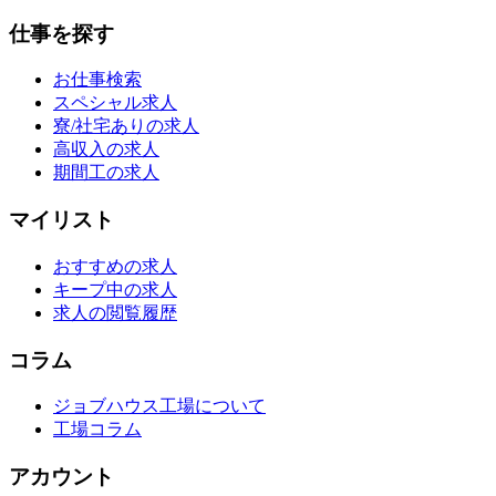
仕事を探す
お仕事検索
スペシャル求人
寮/社宅ありの求人
高収入の求人
期間工の求人
マイリスト
おすすめの求人
キープ中の求人
求人の閲覧履歴
コラム
ジョブハウス工場について
工場コラム
アカウント