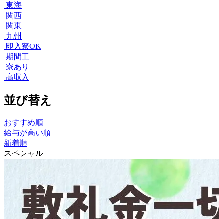
東海
関西
関東
九州
即入寮OK
期間工
寮あり
高収入
並び替え
おすすめ順
給与が高い順
新着順
スペシャル