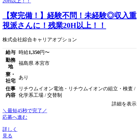
【寮完備！】経験不問！未経験◎収入重
視派さんに！残業20H以上！！
株式会社綜合キャリアオプション
給与
時給
1,350
円〜
勤務
福島県 本宮市
地
寮・
あり
社宅
仕事
リチウムイオン電池・リチウムイオンの組立・検査 /
内容
化学系工場 / 交替制
詳細を表示
＼最短45秒で完了／
応募へ進む
詳しく
見る