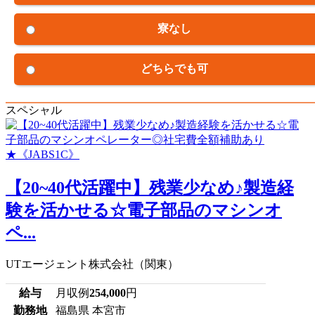
寮なし
どちらでも可
スペシャル
【20~40代活躍中】残業少なめ♪製造経
験を活かせる☆電子部品のマシンオ
ペ...
UTエージェント株式会社（関東）
給与
月収例
254,000
円
勤務地
福島県 本宮市