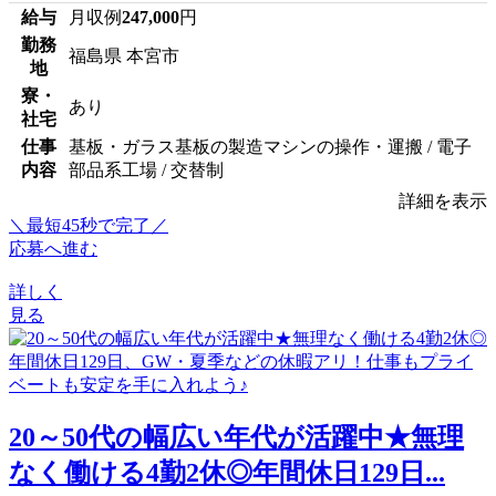
給与
月収例
247,000
円
勤務
福島県 本宮市
地
寮・
あり
社宅
仕事
基板・ガラス基板の製造マシンの操作・運搬 / 電子
内容
部品系工場 / 交替制
詳細を表示
＼最短45秒で完了／
応募へ進む
詳しく
見る
20～50代の幅広い年代が活躍中★無理
なく働ける4勤2休◎年間休日129日...