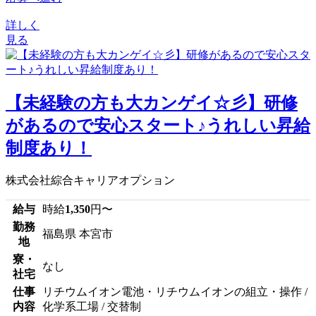
詳しく
見る
【未経験の方も大カンゲイ☆彡】研修
があるので安心スタート♪うれしい昇給
制度あり！
株式会社綜合キャリアオプション
給与
時給
1,350
円〜
勤務
福島県 本宮市
地
寮・
なし
社宅
仕事
リチウムイオン電池・リチウムイオンの組立・操作 /
内容
化学系工場 / 交替制