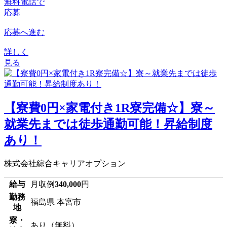
無料電話で
応募
応募へ進む
詳しく
見る
【寮費0円×家電付き1R寮完備☆】寮～
就業先までは徒歩通勤可能！昇給制度
あり！
株式会社綜合キャリアオプション
給与
月収例
340,000
円
勤務
福島県 本宮市
地
寮・
あり（無料）