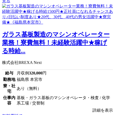
見る
ガラス基板製造のマシンオペレーター
業務！寮費無料！未経験活躍中★稼げ
る時給...
株式会社BREXA Next
給与
月収例
320,000
円
勤務地
福島県 本宮市
寮・社
あり（無料）
宅
仕事内
基板・ガラス基板のマシンオペレータ・検査 / 化学
容
系工場 / 交替制
詳細を表示