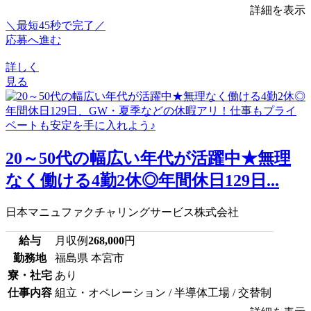
詳細を表示
＼最短45秒で完了／
応募へ進む
詳しく
見る
20～50代の幅広い年代が活躍中★無理
なく働ける4勤2休◎年間休日129日...
日本マニュファクチャリングサービス株式会社
給与
月収例
268,000
円
勤務地
福島県 本宮市
寮・社宅
あり
仕事内容
組立・オペレーション / 半導体工場 / 交替制