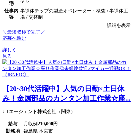
なし
宅
仕事内
半導体チップの製造オペレーター・検査 / 半導体工
容
場 / 交替制
詳細を表示
＼最短45秒で完了／
応募へ進む
詳しく
見る
【20~30代活躍中】人気の日勤×土日休
み！金属部品のカンタン加工作業☆座...
UTエージェント株式会社（関東）
給与
月収例
219,000
円
勤務地
福島県 本宮市