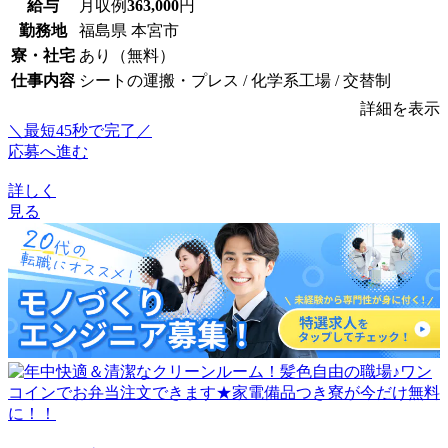
給与
月収例
363,000
円
勤務地
福島県 本宮市
寮・社宅
あり（無料）
仕事内容
シートの運搬・プレス / 化学系工場 / 交替制
詳細を表示
＼最短45秒で完了／
応募へ進む
詳しく
見る