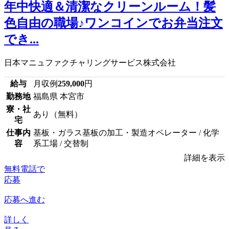
年中快適＆清潔なクリーンルーム！髪
色自由の職場♪ワンコインでお弁当注文
でき...
日本マニュファクチャリングサービス株式会社
給与
月収例
259,000
円
勤務地
福島県 本宮市
寮・社
あり（無料）
宅
仕事内
基板・ガラス基板の加工・製造オペレーター / 化学
容
系工場 / 交替制
詳細を表示
無料電話で
応募
応募へ進む
詳しく