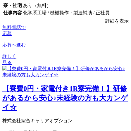
寮・社宅
あり（無料）
仕事内容
化学系工場 / 機械操作・製造補助 / 正社員
詳細を表示
無料電話で
応募
応募へ進む
詳しく
見る
【寮費0円・家電付き1R寮完備！】研修
があるから安心♪未経験の方も大カンゲ
イ☆
株式会社綜合キャリアオプション