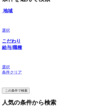
地域
選択
こだわり
給与/職種
選択
条件クリア
この条件で検索
人気の条件から検索