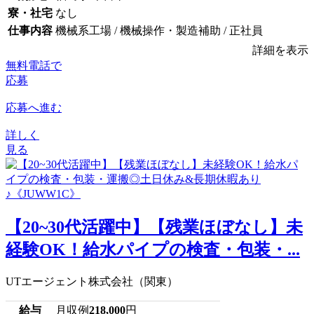
寮・社宅
なし
仕事内容
機械系工場 / 機械操作・製造補助 / 正社員
詳細を表示
無料電話で
応募
応募へ進む
詳しく
見る
【20~30代活躍中】【残業ほぼなし】未
経験OK！給水パイプの検査・包装・...
UTエージェント株式会社（関東）
給与
月収例
218,000
円