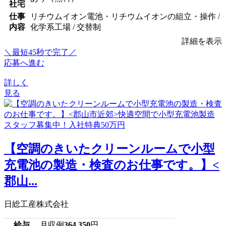
社宅
仕事
リチウムイオン電池・リチウムイオンの組立・操作 /
内容
化学系工場 / 交替制
詳細を表示
＼最短45秒で完了／
応募へ進む
詳しく
見る
【空調のきいたクリーンルームで小型
充電池の製造・検査のお仕事です。】<
郡山...
日総工産株式会社
給与
月収例
364,350
円