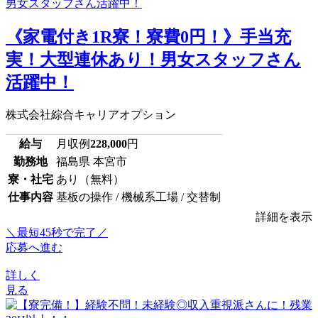
《家電付き1R寮！寮費0円！》手当充
実！大型連休あり！男女スタッフさん
活躍中！
株式会社綜合キャリアオプション
給与
月収例
228,000
円
勤務地
福島県 本宮市
寮・社宅
あり（無料）
仕事内容
基板の操作 / 機械系工場 / 交替制
詳細を表示
＼最短45秒で完了／
応募へ進む
詳しく
見る