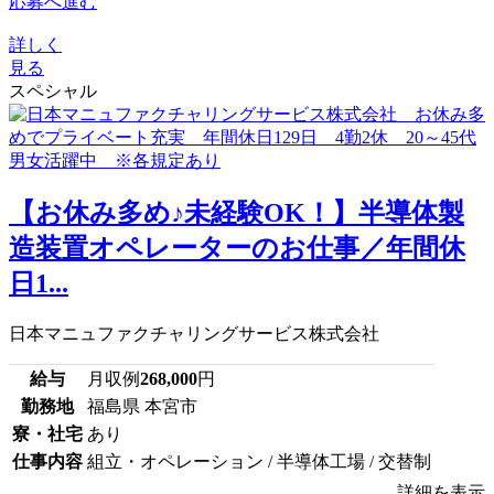
応募へ進む
詳しく
見る
スペシャル
【お休み多め♪未経験OK！】半導体製
造装置オペレーターのお仕事／年間休
日1...
日本マニュファクチャリングサービス株式会社
給与
月収例
268,000
円
勤務地
福島県 本宮市
寮・社宅
あり
仕事内容
組立・オペレーション / 半導体工場 / 交替制
詳細を表示