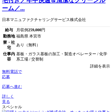
宅付き／年中快適＆清潔なクリーンル
ーム／...
日本マニュファクチャリングサービス株式会社
給与
月収例
259,000
円
勤務地
福島県 本宮市
寮・社
あり（無料）
宅
仕事内
基板・ガラス基板の加工・製造オペレーター / 化学
容
系工場 / 交替制
詳細を表示
無料電話で
応募
応募へ進む
詳しく
見る
スペシャル