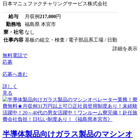
日本マニュファクチャリングサービス株式会社
給与
月収例
217,000
円
勤務地
福島県 本宮市
寮・社宅
なし
仕事内容
基板の組立・検査 / 電子部品系工場 / 日勤
詳細を表示
無料電話で
応募
応募へ進む
詳しく
見る
半導体製品向けガラス製品のマシンオ