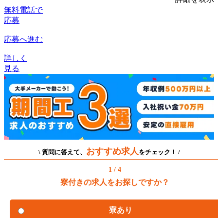
無料電話で
応募
応募へ進む
詳しく
見る
おすすめ求人
\ 質問に答えて、
をチェック！ /
1 / 4
寮付きの求人をお探しですか？
寮あり