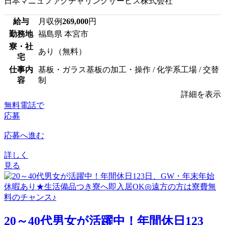
日本マニュファクチャリングサービス株式会社
給与
月収例
269,000
円
勤務地
福島県 本宮市
寮・社
あり（無料）
宅
仕事内
基板・ガラス基板の加工・操作 / 化学系工場 / 交替
容
制
詳細を表示
無料電話で
応募
応募へ進む
詳しく
見る
20～40代男女が活躍中！年間休日123