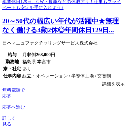
20～50代の幅広い年代が活躍中★無理
なく働ける4勤2休◎年間休日129日...
日本マニュファクチャリングサービス株式会社
給与
月収例
268,000
円
勤務地
福島県 本宮市
寮・社宅
あり
仕事内容
組立・オペレーション / 半導体工場 / 交替制
詳細を表示
無料電話で
応募
応募へ進む
詳しく
見る