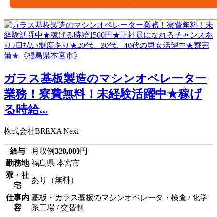
ガラス基板製造のマシンオペレーター
業務！寮費無料！未経験活躍中★稼げ
る時給...
株式会社BREXA Next
給与
月収例
320,000
円
勤務地
福島県 本宮市
寮・社
あり（無料）
宅
仕事内
基板・ガラス基板のマシンオペレータ・検査 / 化学
容
系工場 / 交替制