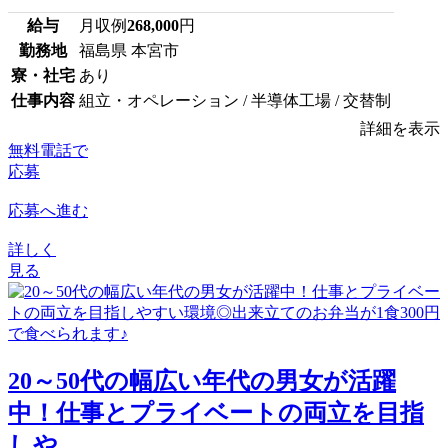
給与
月収例
268,000
円
勤務地
福島県 本宮市
寮・社宅
あり
仕事内容
組立・オペレーション / 半導体工場 / 交替制
詳細を表示
無料電話で
応募
応募へ進む
詳しく
見る
20～50代の幅広い年代の男女が活躍
中！仕事とプライベートの両立を目指
しや...