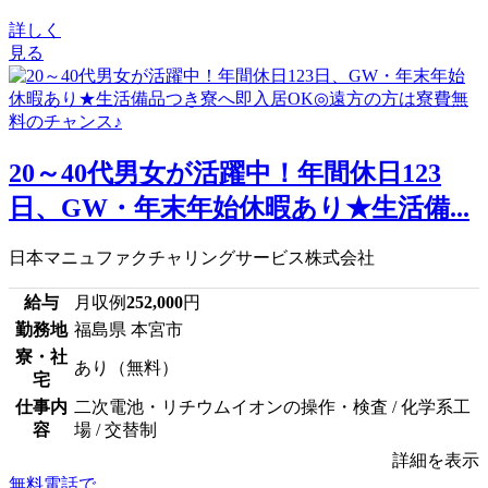
詳しく
見る
20～40代男女が活躍中！年間休日123
日、GW・年末年始休暇あり★生活備...
日本マニュファクチャリングサービス株式会社
給与
月収例
252,000
円
勤務地
福島県 本宮市
寮・社
あり（無料）
宅
仕事内
二次電池・リチウムイオンの操作・検査 / 化学系工
容
場 / 交替制
詳細を表示
無料電話で