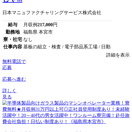
日本マニュファクチャリングサービス株式会社
給与
月収例
217,000
円
勤務地
福島県 本宮市
寮・社宅
なし
仕事内容
基板の組立・検査 / 電子部品系工場 / 日勤
詳細を表示
無料電話で
応募
応募へ進む
詳しく
見る