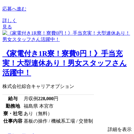
応募へ進む
詳しく
見る
《家電付き1R寮！寮費0円！》手当充
実！大型連休あり！男女スタッフさん
活躍中！
株式会社綜合キャリアオプション
給与
月収例
228,000
円
勤務地
福島県 本宮市
寮・社宅
あり（無料）
仕事内容
基板の操作 / 機械系工場 / 交替制
詳細を表示