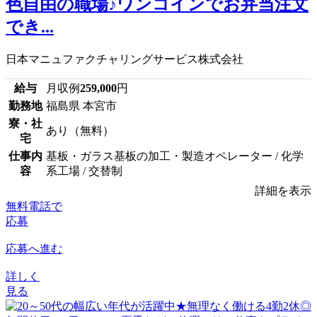
色自由の職場♪ワンコインでお弁当注文
でき...
日本マニュファクチャリングサービス株式会社
給与
月収例
259,000
円
勤務地
福島県 本宮市
寮・社
あり（無料）
宅
仕事内
基板・ガラス基板の加工・製造オペレーター / 化学
容
系工場 / 交替制
詳細を表示
無料電話で
応募
応募へ進む
詳しく
見る