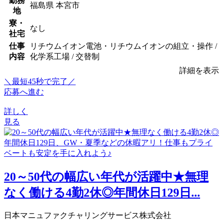
勤務
福島県 本宮市
地
寮・
なし
社宅
仕事
リチウムイオン電池・リチウムイオンの組立・操作 /
内容
化学系工場 / 交替制
詳細を表示
＼最短45秒で完了／
応募へ進む
詳しく
見る
20～50代の幅広い年代が活躍中★無理
なく働ける4勤2休◎年間休日129日...
日本マニュファクチャリングサービス株式会社