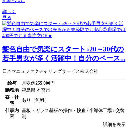
応募へ進む
詳しく
見る
髪色自由で気楽にスタート♪20～30代の
若手男女が多く活躍中！自分のペース...
日本マニュファクチャリングサービス株式会社
給与
月収例
255,000
円
勤務地
福島県 本宮市
寮・社
あり（無料）
宅
仕事内
基板・ガラス基板の操作・検査 / 半導体工場 / 交替
容
制
詳細を表示