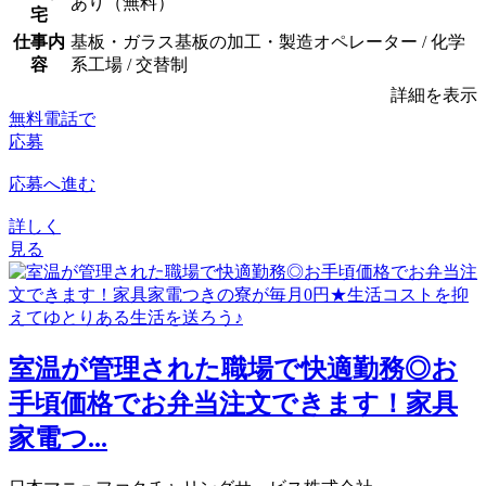
あり（無料）
宅
仕事内
基板・ガラス基板の加工・製造オペレーター / 化学
容
系工場 / 交替制
詳細を表示
無料電話で
応募
応募へ進む
詳しく
見る
室温が管理された職場で快適勤務◎お
手頃価格でお弁当注文できます！家具
家電つ...