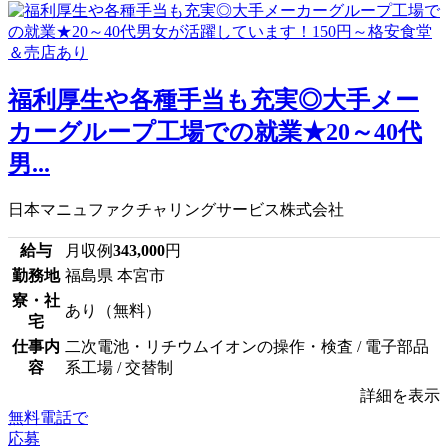
福利厚生や各種手当も充実◎大手メー
カーグループ工場での就業★20～40代
男...
日本マニュファクチャリングサービス株式会社
給与
月収例
343,000
円
勤務地
福島県 本宮市
寮・社
あり（無料）
宅
仕事内
二次電池・リチウムイオンの操作・検査 / 電子部品
容
系工場 / 交替制
詳細を表示
無料電話で
応募