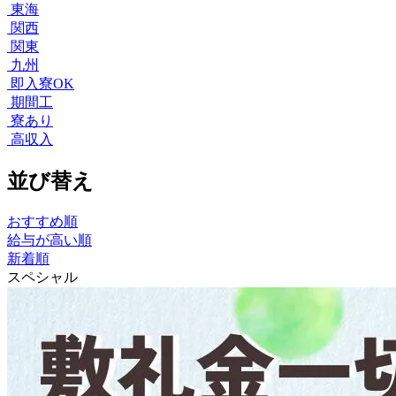
東海
関西
関東
九州
即入寮OK
期間工
寮あり
高収入
並び替え
おすすめ順
給与が高い順
新着順
スペシャル