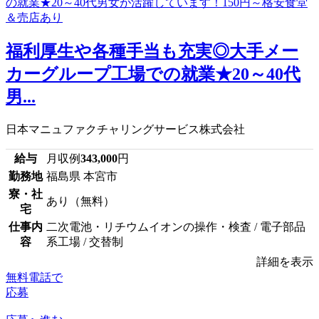
福利厚生や各種手当も充実◎大手メー
カーグループ工場での就業★20～40代
男...
日本マニュファクチャリングサービス株式会社
給与
月収例
343,000
円
勤務地
福島県 本宮市
寮・社
あり（無料）
宅
仕事内
二次電池・リチウムイオンの操作・検査 / 電子部品
容
系工場 / 交替制
詳細を表示
無料電話で
応募