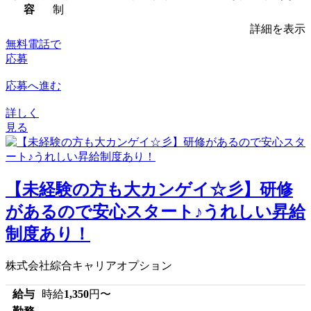
容
制
詳細を表示
無料電話で
応募
応募へ進む
詳しく
見る
【未経験の方も大カンゲイ☆彡】研修
があるので安心スタート♪うれしい昇給
制度あり！
株式会社綜合キャリアオプション
給与
時給
1,350
円〜