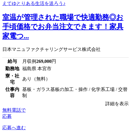
室温が管理された職場で快適勤務◎お
手頃価格でお弁当注文できます！家具
家電つ...
日本マニュファクチャリングサービス株式会社
給与
月収例
269,000
円
勤務地
福島県 本宮市
寮・社
あり（無料）
宅
仕事内
基板・ガラス基板の加工・操作 / 化学系工場 / 交替
容
制
詳細を表示
無料電話で
応募
応募へ進む