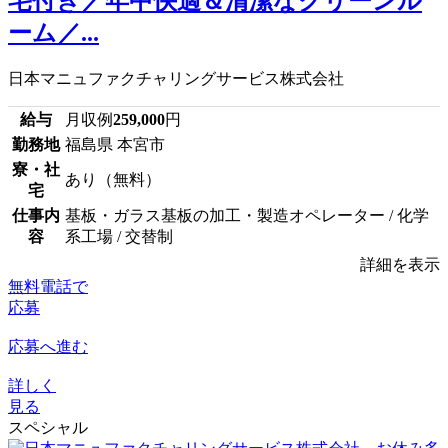
宅付き／年中快適＆清潔なクリーンル
ーム／...
日本マニュファクチャリングサービス株式会社
給与
月収例
259,000
円
勤務地
福島県 本宮市
寮・社
あり（無料）
宅
仕事内
基板・ガラス基板の加工・製造オペレーター / 化学
容
系工場 / 交替制
詳細を表示
無料電話で
応募
応募へ進む
詳しく
見る
スペシャル