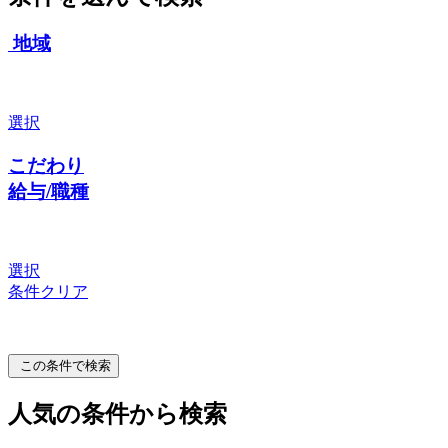
地域
選択
こだわり
給与/職種
選択
条件クリア
この条件で検索
人気の条件から検索