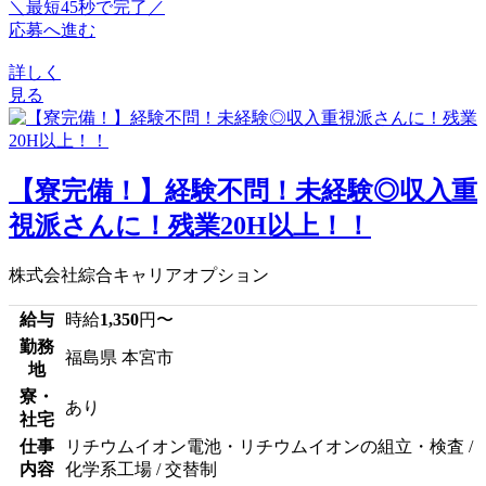
＼最短45秒で完了／
応募へ進む
詳しく
見る
【寮完備！】経験不問！未経験◎収入重
視派さんに！残業20H以上！！
株式会社綜合キャリアオプション
給与
時給
1,350
円〜
勤務
福島県 本宮市
地
寮・
あり
社宅
仕事
リチウムイオン電池・リチウムイオンの組立・検査 /
内容
化学系工場 / 交替制