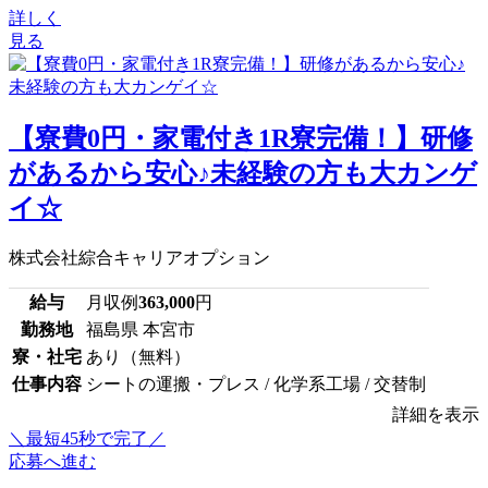
詳しく
見る
【寮費0円・家電付き1R寮完備！】研修
があるから安心♪未経験の方も大カンゲ
イ☆
株式会社綜合キャリアオプション
給与
月収例
363,000
円
勤務地
福島県 本宮市
寮・社宅
あり（無料）
仕事内容
シートの運搬・プレス / 化学系工場 / 交替制
詳細を表示
＼最短45秒で完了／
応募へ進む