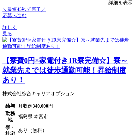
詳細を表示
＼最短45秒で完了／
応募へ進む
詳しく
見る
【寮費0円×家電付き1R寮完備☆】寮～
就業先までは徒歩通勤可能！昇給制度
あり！
株式会社綜合キャリアオプション
給与
月収例
340,000
円
勤務
福島県 本宮市
地
寮・
あり（無料）
社宅