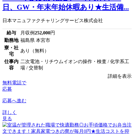
日、GW・年末年始休暇あり★生活備...
日本マニュファクチャリングサービス株式会社
給与
月収例
252,000
円
勤務地
福島県 本宮市
寮・社
あり（無料）
宅
仕事内
二次電池・リチウムイオンの操作・検査 / 化学系工
容
場 / 交替制
詳細を表示
無料電話で
応募
応募へ進む
詳しく
見る