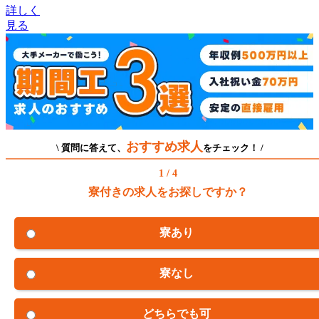
詳しく
見る
おすすめ求人
\ 質問に答えて、
をチェック！ /
1 / 4
寮付きの求人をお探しですか？
寮あり
寮なし
どちらでも可