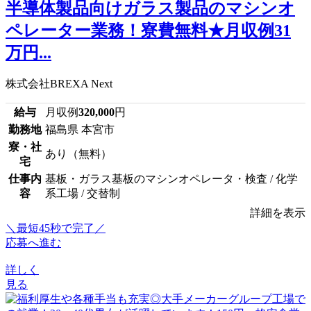
半導体製品向けガラス製品のマシンオ
ペレーター業務！寮費無料★月収例31
万円...
株式会社BREXA Next
給与
月収例
320,000
円
勤務地
福島県 本宮市
寮・社
あり（無料）
宅
仕事内
基板・ガラス基板のマシンオペレータ・検査 / 化学
容
系工場 / 交替制
詳細を表示
＼最短45秒で完了／
応募へ進む
詳しく
見る