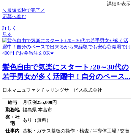
詳細を表示
＼最短45秒で完了／
応募へ進む
詳しく
見る
髪色自由で気楽にスタート♪20～30代の
若手男女が多く活躍中！自分のペース...
日本マニュファクチャリングサービス株式会社
給与
月収例
255,000
円
勤務地
福島県 本宮市
寮・社
あり（無料）
宅
仕事内
基板・ガラス基板の操作・検査 / 半導体工場 / 交替