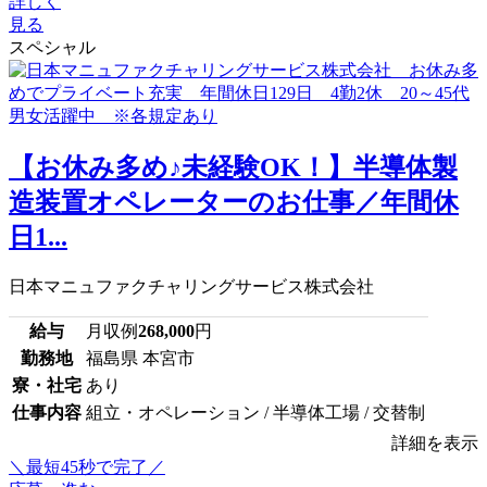
詳しく
見る
スペシャル
【お休み多め♪未経験OK！】半導体製
造装置オペレーターのお仕事／年間休
日1...
日本マニュファクチャリングサービス株式会社
給与
月収例
268,000
円
勤務地
福島県 本宮市
寮・社宅
あり
仕事内容
組立・オペレーション / 半導体工場 / 交替制
詳細を表示
＼最短45秒で完了／