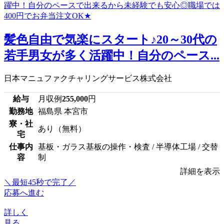
髪色自由で気楽にスタート♪20～30代の
若手男女が多く活躍中！自分のペース...
日本マニュファクチャリングサービス株式会社
給与
月収例
255,000
円
勤務地
福島県 本宮市
寮・社
あり（無料）
宅
仕事内
基板・ガラス基板の操作・検査 / 半導体工場 / 交替
容
制
詳細を表示
＼最短45秒で完了／
応募へ進む
詳しく
見る