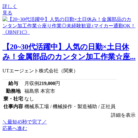
詳しく
見る
【20~30代活躍中】人気の日勤×土日休
み！金属部品のカンタン加工作業☆座...
UTエージェント株式会社（関東）
給与
月収例
219,000
円
勤務地
福島県 本宮市
寮・社宅
なし
仕事内容
機械系工場 / 機械操作・製造補助 / 正社員
詳細を表示
＼最短45秒で完了／
応募へ進む