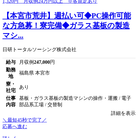
【本宮市荒井】週払い可◆PC操作可能
な方急募！寮完備◆ガラス基板の製造
マシ...
日研トータルソーシング株式会社
給与
月収例
247,000
円
勤務
福島県 本宮市
地
寮・
あり
社宅
仕事
基板・ガラス基板の製造マシンの操作・運搬 / 電子
内容
部品系工場 / 交替制
詳細を表示
＼最短45秒で完了／
応募へ進む