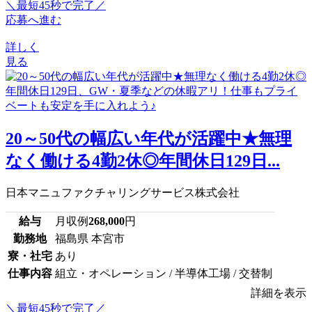
＼最短45秒で完了／
応募へ進む
詳しく
見る
20～50代の幅広い年代が活躍中★無理
なく働ける4勤2休◎年間休日129日...
日本マニュファクチャリングサービス株式会社
給与
月収例
268,000
円
勤務地
福島県 本宮市
寮・社宅
あり
仕事内容
組立・オペレーション / 半導体工場 / 交替制
詳細を表示
＼最短45秒で完了／