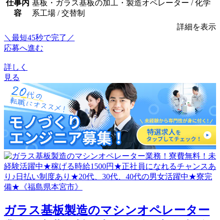
仕事内
基板・ガラス基板の加工・製造オペレーター / 化学
容
系工場 / 交替制
詳細を表示
＼最短45秒で完了／
応募へ進む
詳しく
見る
ガラス基板製造のマシンオペレーター