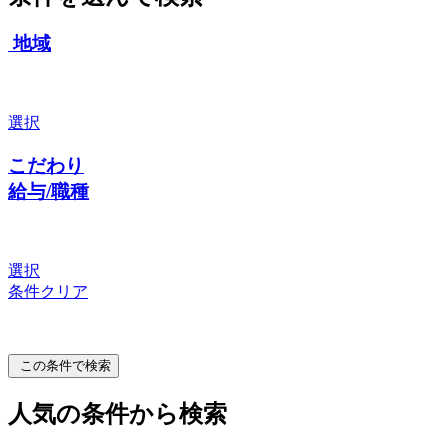
地域
選択
こだわり
給与/職種
選択
条件クリア
この条件で検索
人気の条件から検索