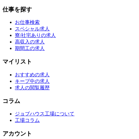
仕事を探す
お仕事検索
スペシャル求人
寮/社宅ありの求人
高収入の求人
期間工の求人
マイリスト
おすすめの求人
キープ中の求人
求人の閲覧履歴
コラム
ジョブハウス工場について
工場コラム
アカウント