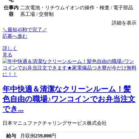
仕事内
二次電池・リチウムイオンの操作・検査 / 電子部品
容
系工場 / 交替制
詳細を表示
＼最短45秒で完了／
応募へ進む
詳しく
見る
年中快適＆清潔なクリーンルーム！髪
色自由の職場♪ワンコインでお弁当注文
でき...
日本マニュファクチャリングサービス株式会社
給与
月収例
259,000
円