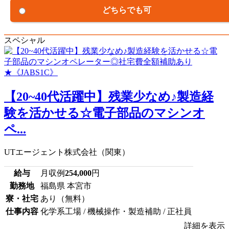
どちらでも可
スペシャル
【20~40代活躍中】残業少なめ♪製造経
験を活かせる☆電子部品のマシンオ
ペ...
UTエージェント株式会社（関東）
給与
月収例
254,000
円
勤務地
福島県 本宮市
寮・社宅
あり（無料）
仕事内容
化学系工場 / 機械操作・製造補助 / 正社員
詳細を表示