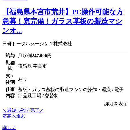
【福島県本宮市荒井】PC操作可能な方
急募！寮完備！ガラス基板の製造マシ
ンオ...
日研トータルソーシング株式会社
給与
月収例
247,000
円
勤務
福島県 本宮市
地
寮・
あり
社宅
仕事
基板・ガラス基板の製造マシンの操作・運搬 / 電子
内容
部品系工場 / 交替制
詳細を表示
＼最短45秒で完了／
応募へ進む
詳しく