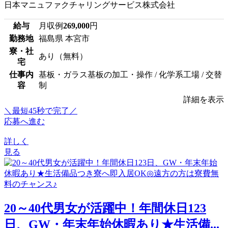
日本マニュファクチャリングサービス株式会社
給与
月収例
269,000
円
勤務地
福島県 本宮市
寮・社
あり（無料）
宅
仕事内
基板・ガラス基板の加工・操作 / 化学系工場 / 交替
容
制
詳細を表示
＼最短45秒で完了／
応募へ進む
詳しく
見る
20～40代男女が活躍中！年間休日123
日、GW・年末年始休暇あり★生活備...