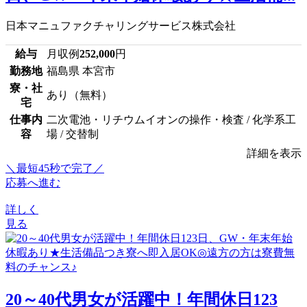
日本マニュファクチャリングサービス株式会社
給与
月収例
252,000
円
勤務地
福島県 本宮市
寮・社
あり（無料）
宅
仕事内
二次電池・リチウムイオンの操作・検査 / 化学系工
容
場 / 交替制
詳細を表示
＼最短45秒で完了／
応募へ進む
詳しく
見る
20～40代男女が活躍中！年間休日123