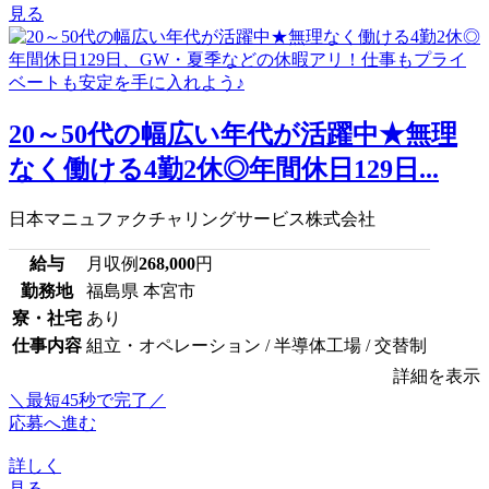
見る
20～50代の幅広い年代が活躍中★無理
なく働ける4勤2休◎年間休日129日...
日本マニュファクチャリングサービス株式会社
給与
月収例
268,000
円
勤務地
福島県 本宮市
寮・社宅
あり
仕事内容
組立・オペレーション / 半導体工場 / 交替制
詳細を表示
＼最短45秒で完了／
応募へ進む
詳しく
見る