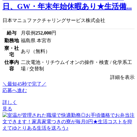
日、GW・年末年始休暇あり★生活備...
日本マニュファクチャリングサービス株式会社
給与
月収例
252,000
円
勤務地
福島県 本宮市
寮・社
あり（無料）
宅
仕事内
二次電池・リチウムイオンの操作・検査 / 化学系工
容
場 / 交替制
詳細を表示
＼最短45秒で完了／
応募へ進む
詳しく
見る