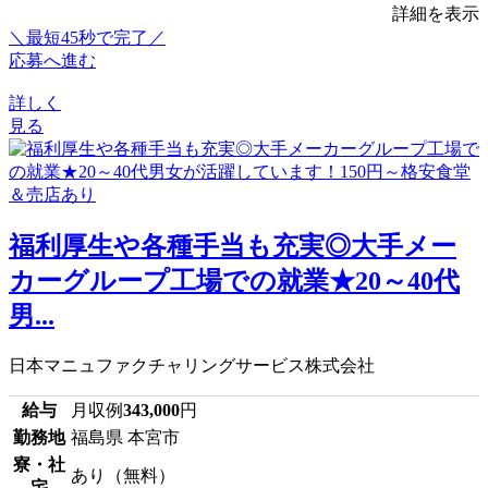
詳細を表示
＼最短45秒で完了／
応募へ進む
詳しく
見る
福利厚生や各種手当も充実◎大手メー
カーグループ工場での就業★20～40代
男...
日本マニュファクチャリングサービス株式会社
給与
月収例
343,000
円
勤務地
福島県 本宮市
寮・社
あり（無料）
宅