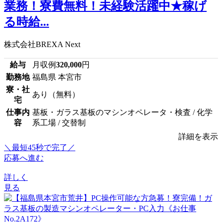
業務！寮費無料！未経験活躍中★稼げ
る時給...
株式会社BREXA Next
給与
月収例
320,000
円
勤務地
福島県 本宮市
寮・社
あり（無料）
宅
仕事内
基板・ガラス基板のマシンオペレータ・検査 / 化学
容
系工場 / 交替制
詳細を表示
＼最短45秒で完了／
応募へ進む
詳しく
見る