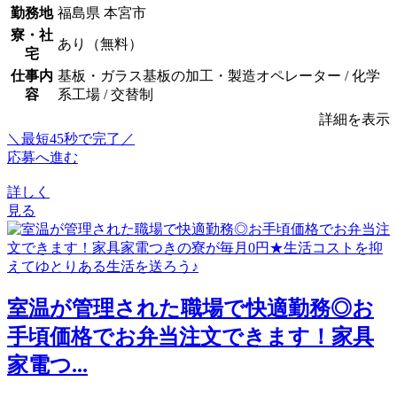
勤務地
福島県 本宮市
寮・社
あり（無料）
宅
仕事内
基板・ガラス基板の加工・製造オペレーター / 化学
容
系工場 / 交替制
詳細を表示
＼最短45秒で完了／
応募へ進む
詳しく
見る
室温が管理された職場で快適勤務◎お
手頃価格でお弁当注文できます！家具
家電つ...