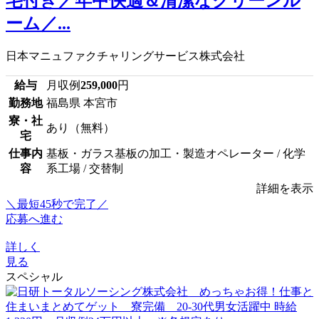
宅付き／年中快適＆清潔なクリーンル
ーム／...
日本マニュファクチャリングサービス株式会社
給与
月収例
259,000
円
勤務地
福島県 本宮市
寮・社
あり（無料）
宅
仕事内
基板・ガラス基板の加工・製造オペレーター / 化学
容
系工場 / 交替制
詳細を表示
＼最短45秒で完了／
応募へ進む
詳しく
見る
スペシャル