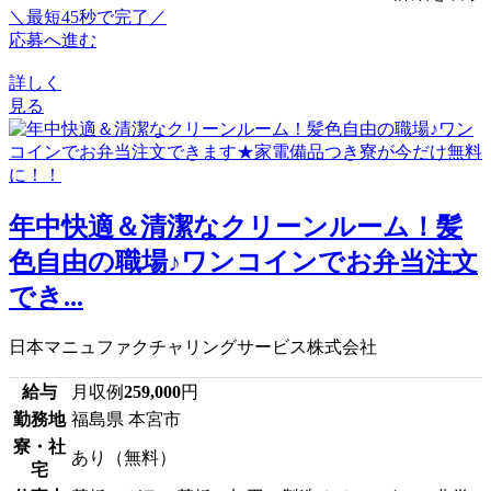
＼最短45秒で完了／
応募へ進む
詳しく
見る
年中快適＆清潔なクリーンルーム！髪
色自由の職場♪ワンコインでお弁当注文
でき...
日本マニュファクチャリングサービス株式会社
給与
月収例
259,000
円
勤務地
福島県 本宮市
寮・社
あり（無料）
宅