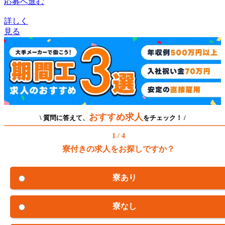
応募へ進む
詳しく
見る
おすすめ求人
\ 質問に答えて、
をチェック！ /
1 / 4
寮付きの求人をお探しですか？
寮あり
寮なし