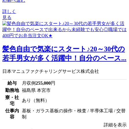
応募へ進む
詳しく
見る
髪色自由で気楽にスタート♪20～30代の
若手男女が多く活躍中！自分のペース...
日本マニュファクチャリングサービス株式会社
給与
月収例
255,000
円
勤務地
福島県 本宮市
寮・社
あり（無料）
宅
仕事内
基板・ガラス基板の操作・検査 / 半導体工場 / 交替
容
制
詳細を表示