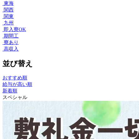
東海
関西
関東
九州
即入寮OK
期間工
寮あり
高収入
並び替え
おすすめ順
給与が高い順
新着順
スペシャル