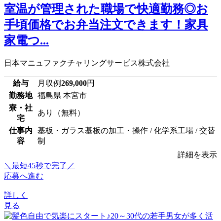
室温が管理された職場で快適勤務◎お
手頃価格でお弁当注文できます！家具
家電つ...
日本マニュファクチャリングサービス株式会社
給与
月収例
269,000
円
勤務地
福島県 本宮市
寮・社
あり（無料）
宅
仕事内
基板・ガラス基板の加工・操作 / 化学系工場 / 交替
容
制
詳細を表示
＼最短45秒で完了／
応募へ進む
詳しく
見る