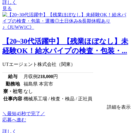
詳しく
見る
【20~30代活躍中】【残業ほぼなし】未
経験OK！給水パイプの検査・包装・...
UTエージェント株式会社（関東）
給与
月収例
218,000
円
勤務地
福島県 本宮市
寮・社宅
なし
仕事内容
機械系工場 / 検査・検品 / 正社員
詳細を表示
＼最短45秒で完了／
応募へ進む
詳しく