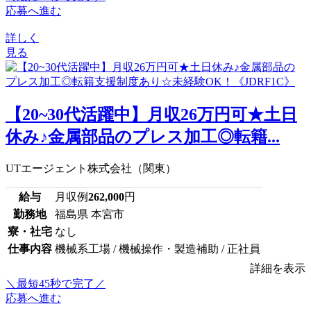
応募へ進む
詳しく
見る
【20~30代活躍中】月収26万円可★土日
休み♪金属部品のプレス加工◎転籍...
UTエージェント株式会社（関東）
給与
月収例
262,000
円
勤務地
福島県 本宮市
寮・社宅
なし
仕事内容
機械系工場 / 機械操作・製造補助 / 正社員
詳細を表示
＼最短45秒で完了／
応募へ進む