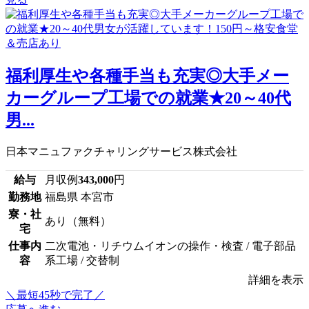
福利厚生や各種手当も充実◎大手メー
カーグループ工場での就業★20～40代
男...
日本マニュファクチャリングサービス株式会社
給与
月収例
343,000
円
勤務地
福島県 本宮市
寮・社
あり（無料）
宅
仕事内
二次電池・リチウムイオンの操作・検査 / 電子部品
容
系工場 / 交替制
詳細を表示
＼最短45秒で完了／