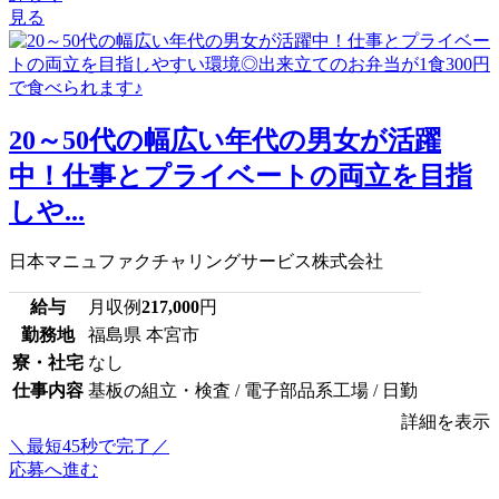
見る
20～50代の幅広い年代の男女が活躍
中！仕事とプライベートの両立を目指
しや...
日本マニュファクチャリングサービス株式会社
給与
月収例
217,000
円
勤務地
福島県 本宮市
寮・社宅
なし
仕事内容
基板の組立・検査 / 電子部品系工場 / 日勤
詳細を表示
＼最短45秒で完了／
応募へ進む