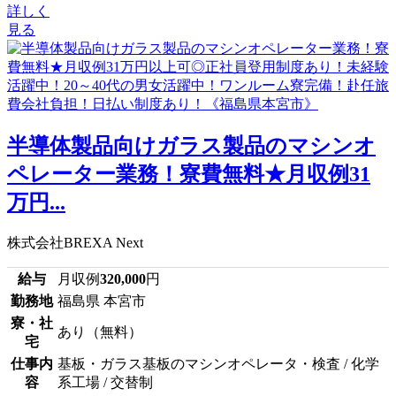
詳しく
見る
半導体製品向けガラス製品のマシンオ
ペレーター業務！寮費無料★月収例31
万円...
株式会社BREXA Next
給与
月収例
320,000
円
勤務地
福島県 本宮市
寮・社
あり（無料）
宅
仕事内
基板・ガラス基板のマシンオペレータ・検査 / 化学
容
系工場 / 交替制