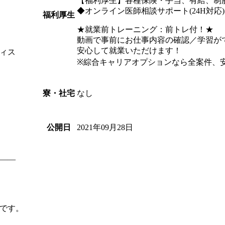
【福利厚生】各種保険・手当、有給、制
◆オンライン医師相談サポート(24H対応)
福利厚生
★就業前トレーニング：前トレ付！★
動画で事前にお仕事内容の確認／学習が
安心して就業いただけます！
ィス
※綜合キャリアオプションなら全案件、
なし
寮・社宅
2021年09月28日
公開日
――
です。