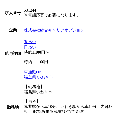
531244
求人番号
※電話応募で必要になります。
株式会社綜合キャリアオプション
企業
週払い
日払い
時給
1,100
円〜
給与詳細
時給：1100円
車通勤OK
福島県
いわき市
【勤務地】
福島県いわき市
【備考】
赤井駅から車10分、いわき駅から車10分、内郷駅
勤務地
※主要路線(JR磐越東線/JR常磐線)