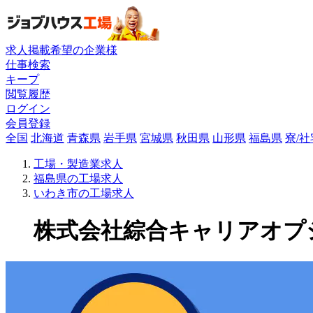
求人掲載希望の企業様
仕事検索
キープ
閲覧履歴
ログイン
会員登録
全国
北海道
青森県
岩手県
宮城県
秋田県
山形県
福島県
寮/
工場・製造業求人
福島県の工場求人
いわき市の工場求人
株式会社綜合キャリアオプショ