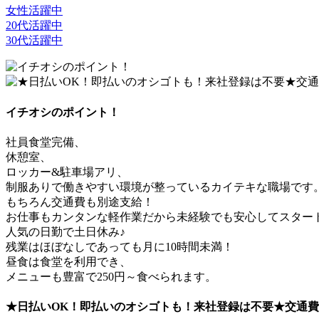
女性活躍中
20代活躍中
30代活躍中
イチオシのポイント！
社員食堂完備、
休憩室、
ロッカー&駐車場アリ、
制服ありで働きやすい環境が整っているカイテキな職場です
もちろん交通費も別途支給！
お仕事もカンタンな軽作業だから未経験でも安心してスター
人気の日勤で土日休み♪
残業はほぼなしであっても月に10時間未満！
昼食は食堂を利用でき、
メニューも豊富で250円～食べられます。
★日払いOK！即払いのオシゴトも！来社登録は不要★交通費