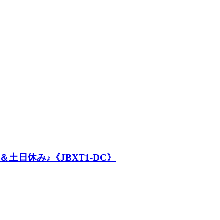
日休み♪《JBXT1-DC》