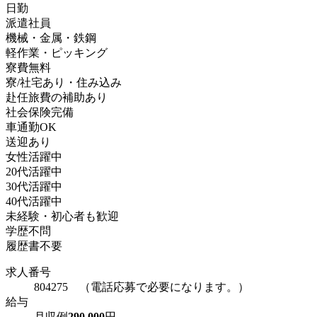
日勤
派遣社員
機械・金属・鉄鋼
軽作業・ピッキング
寮費無料
寮/社宅あり・住み込み
赴任旅費の補助あり
社会保険完備
車通勤OK
送迎あり
女性活躍中
20代活躍中
30代活躍中
40代活躍中
未経験・初心者も歓迎
学歴不問
履歴書不要
求人番号
804275 （電話応募で必要になります。）
給与
月収例
290,000
円