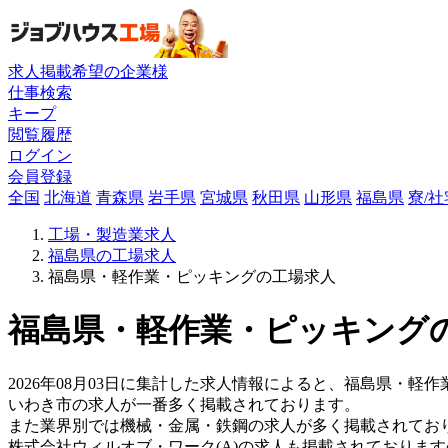
求人掲載希望の企業様
仕事検索
キープ
閲覧履歴
ログイン
会員登録
全国
北海道
青森県
岩手県
宮城県
秋田県
山形県
福島県
寮/
工場・製造業求人
福島県の工場求人
福島県・軽作業・ピッキングの工場求人
福島県・軽作業・ピッキングの
2026年08月03日に集計した求人情報によると、福島県・軽作
いわき市の求人が一番多く掲載されております。
また業界別では機械・金属・鉄鋼の求人が多く掲載されてお
株式会社ウィルオブ・ワーク(A)の求人も掲載されておりま