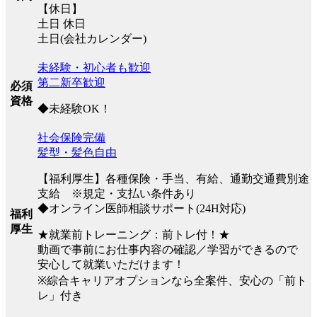
【休日】
土日 休日
土日(会社カレンダー)
未経験・初心者も歓迎
第二新卒歓迎
必須
資格
◆未経験OK！
社会保険完備
髪型・髪色自由
【福利厚生】各種保険・手当、有給、通勤交通費別途
支給 ※規定・支払い条件あり
◆オンライン医師相談サポート(24H対応)
福利
厚生
★就業前トレーニング：前トレ付！★
動画で事前にお仕事内容の確認／学習ができるので
安心して就業いただけます！
※綜合キャリアオプションなら全案件、安心の「前ト
レ」付き