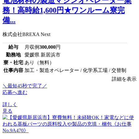
電池材料の製造マシンオペレーター業
務！高時給1,600円★ワンルーム寮完
備...
株式会社BREXA Next
給与
月収例
300,000
円
勤務地
愛媛県 新居浜市
寮・社宅
あり（無料）
仕事内容
加工・製造オペレーター / 化学系工場 / 交替制
詳細を表示
＼最短45秒で完了／
応募へ進む
詳しく
見る