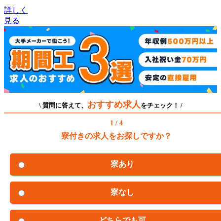
詳しく
見る
おすすめ求人
\ 質問に答えて、
をチェック！ /
1 / 4
寮付きの求人をお探しですか？
寮あり
寮なし
どちらでも可