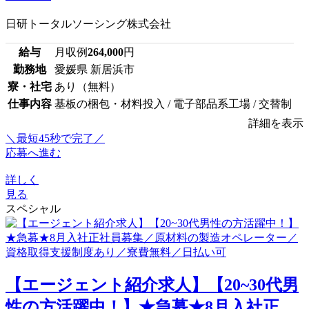
日研トータルソーシング株式会社
給与
月収例
264,000
円
勤務地
愛媛県 新居浜市
寮・社宅
あり（無料）
仕事内容
基板の梱包・材料投入 / 電子部品系工場 / 交替制
詳細を表示
＼最短45秒で完了／
応募へ進む
詳しく
見る
スペシャル
【エージェント紹介求人】【20~30代男
性の方活躍中！】★急募★8月入社正...