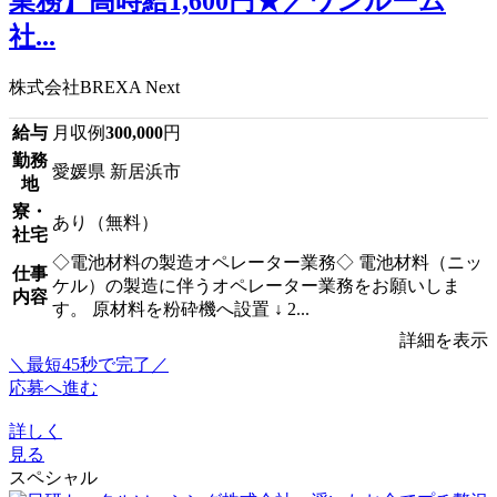
業務】高時給1,600円★／ワンルーム
社...
株式会社BREXA Next
給与
月収例
300,000
円
勤務
愛媛県 新居浜市
地
寮・
あり（無料）
社宅
◇電池材料の製造オペレーター業務◇ 電池材料（ニッ
仕事
ケル）の製造に伴うオペレーター業務をお願いしま
内容
す。 原材料を粉砕機へ設置 ↓ 2...
詳細を表示
＼最短45秒で完了／
応募へ進む
詳しく
見る
スペシャル