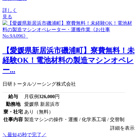
詳しく
見る
【愛媛県新居浜市磯浦町】寮費無料！未
経験OK！電池材料の製造マシンオペレ
ー...
日研トータルソーシング株式会社
給与
月収例
326,000
円
勤務地
愛媛県 新居浜市
寮・社宅
あり（無料）
仕事内容
製造マシンの操作・運搬 / 化学系工場 / 交替制
詳細を表示
＼最短45秒で完了／