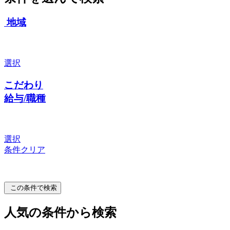
地域
選択
こだわり
給与/職種
選択
条件クリア
この条件で検索
人気の条件から検索