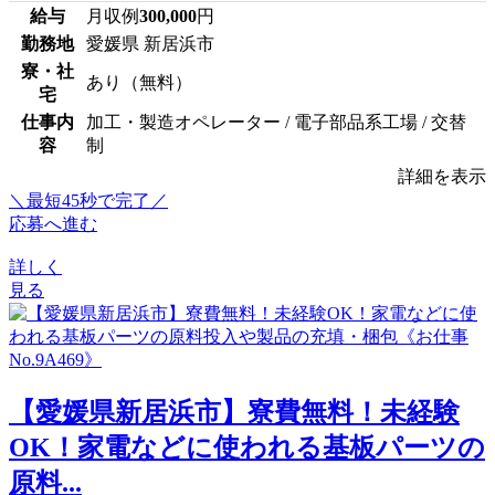
給与
月収例
300,000
円
勤務地
愛媛県 新居浜市
寮・社
あり（無料）
宅
仕事内
加工・製造オペレーター / 電子部品系工場 / 交替
容
制
詳細を表示
＼最短45秒で完了／
応募へ進む
詳しく
見る
【愛媛県新居浜市】寮費無料！未経験
OK！家電などに使われる基板パーツの
原料...