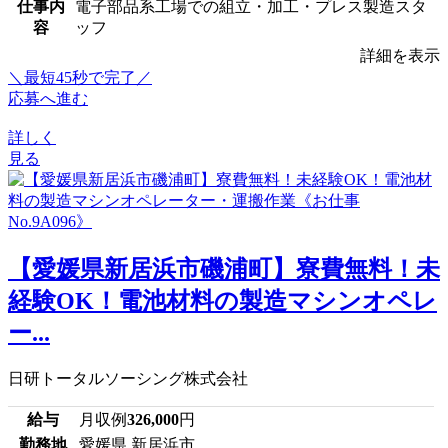
仕事内
電子部品系工場での組立・加工・プレス製造スタ
容
ッフ
詳細を表示
＼最短45秒で完了／
応募へ進む
詳しく
見る
【愛媛県新居浜市磯浦町】寮費無料！未
経験OK！電池材料の製造マシンオペレ
ー...
日研トータルソーシング株式会社
給与
月収例
326,000
円
勤務地
愛媛県 新居浜市