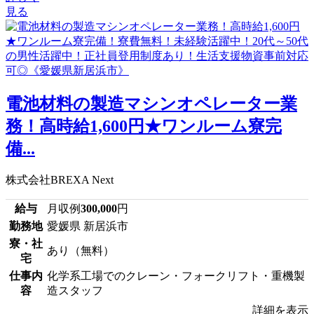
見る
電池材料の製造マシンオペレーター業
務！高時給1,600円★ワンルーム寮完
備...
株式会社BREXA Next
給与
月収例
300,000
円
勤務地
愛媛県 新居浜市
寮・社
あり（無料）
宅
仕事内
化学系工場でのクレーン・フォークリフト・重機製
容
造スタッフ
詳細を表示