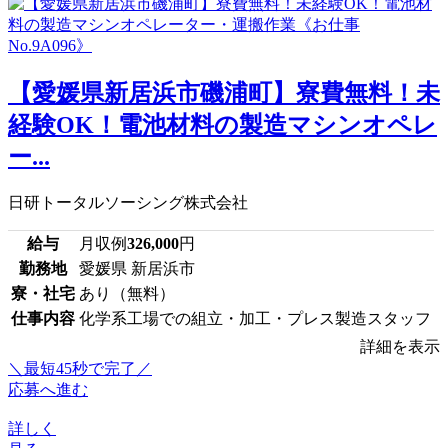
【愛媛県新居浜市磯浦町】寮費無料！未
経験OK！電池材料の製造マシンオペレ
ー...
日研トータルソーシング株式会社
給与
月収例
326,000
円
勤務地
愛媛県 新居浜市
寮・社宅
あり（無料）
仕事内容
化学系工場での組立・加工・プレス製造スタッフ
詳細を表示
＼最短45秒で完了／
応募へ進む
詳しく