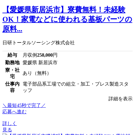
【愛媛県新居浜市】寮費無料！未経験
OK！家電などに使われる基板パーツの
原料...
日研トータルソーシング株式会社
給与
月収例
258,000
円
勤務地
愛媛県 新居浜市
寮・社
あり（無料）
宅
仕事内
電子部品系工場での組立・加工・プレス製造スタ
容
ッフ
詳細を表示
＼最短45秒で完了／
応募へ進む
詳しく
見る