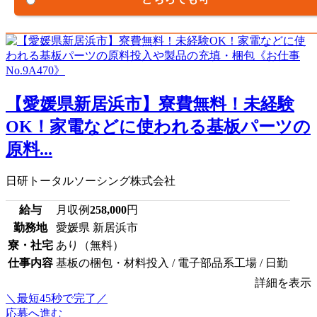
【愛媛県新居浜市】寮費無料！未経験
OK！家電などに使われる基板パーツの
原料...
日研トータルソーシング株式会社
給与
月収例
258,000
円
勤務地
愛媛県 新居浜市
寮・社宅
あり（無料）
仕事内容
基板の梱包・材料投入 / 電子部品系工場 / 日勤
詳細を表示
＼最短45秒で完了／
応募へ進む