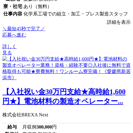
寮・社宅
あり（無料）
仕事内容
化学系工場での組立・加工・プレス製造スタッフ
詳細を表示
＼最短45秒で完了／
応募へ進む
詳しく
見る
【入社祝い金30万円支給★高時給1,600
円★】電池材料の製造オペレーター...
株式会社BREXA Next
給与
月収例
300,000
円