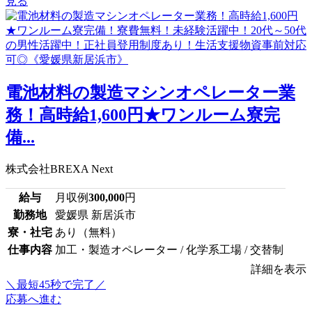
見る
電池材料の製造マシンオペレーター業
務！高時給1,600円★ワンルーム寮完
備...
株式会社BREXA Next
給与
月収例
300,000
円
勤務地
愛媛県 新居浜市
寮・社宅
あり（無料）
仕事内容
加工・製造オペレーター / 化学系工場 / 交替制
詳細を表示
＼最短45秒で完了／
応募へ進む