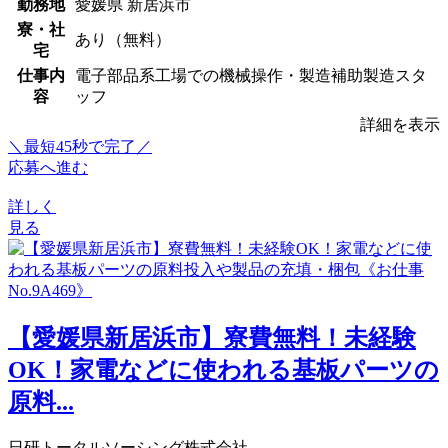
勤務地
愛媛県 新居浜市
寮・社
あり（無料）
宅
仕事内
電子部品系工場での機械操作・製造補助製造スタ
容
ッフ
詳細を表示
＼最短45秒で完了／
応募へ進む
詳しく
見る
【愛媛県新居浜市】寮費無料！未経験
OK！家電などに使われる基板パーツの
原料...
日研トータルソーシング株式会社