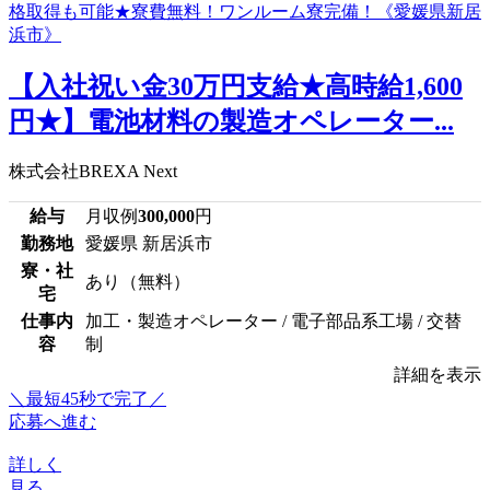
【入社祝い金30万円支給★高時給1,600
円★】電池材料の製造オペレーター...
株式会社BREXA Next
給与
月収例
300,000
円
勤務地
愛媛県 新居浜市
寮・社
あり（無料）
宅
仕事内
加工・製造オペレーター / 電子部品系工場 / 交替
容
制
詳細を表示
＼最短45秒で完了／
応募へ進む
詳しく
見る