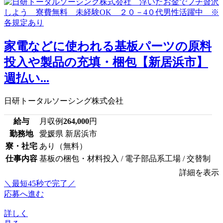
家電などに使われる基板パーツの原料
投入や製品の充填・梱包【新居浜市】
週払い...
日研トータルソーシング株式会社
給与
月収例
264,000
円
勤務地
愛媛県 新居浜市
寮・社宅
あり（無料）
仕事内容
基板の梱包・材料投入 / 電子部品系工場 / 交替制
詳細を表示
＼最短45秒で完了／
応募へ進む
詳しく