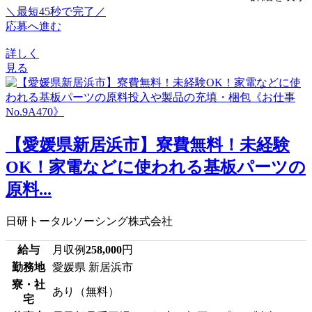
＼最短45秒で完了／
応募へ進む
詳しく
見る
【愛媛県新居浜市】寮費無料！未経験
OK！家電などに使われる基板パーツの
原料...
日研トータルソーシング株式会社
給与
月収例
258,000
円
勤務地
愛媛県 新居浜市
寮・社
あり（無料）
宅