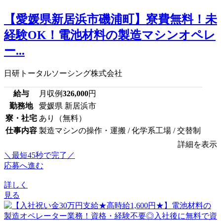
【愛媛県新居浜市磯浦町】寮費無料！未
経験OK！電池材料の製造マシンオペレ
ー...
日研トータルソーシング株式会社
給与
月収例
326,000
円
勤務地
愛媛県 新居浜市
寮・社宅
あり（無料）
仕事内容
製造マシンの操作・運搬 / 化学系工場 / 交替制
詳細を表示
＼最短45秒で完了／
応募へ進む
詳しく
見る