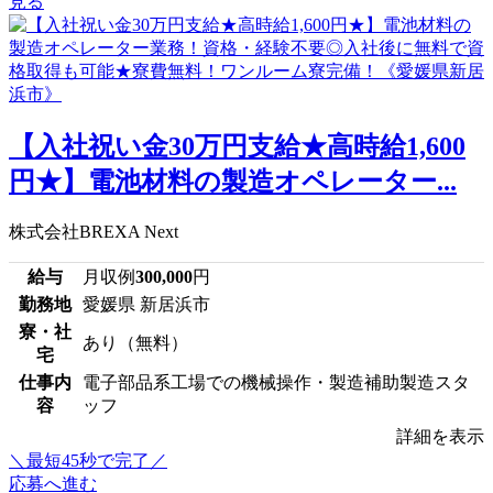
見る
【入社祝い金30万円支給★高時給1,600
円★】電池材料の製造オペレーター...
株式会社BREXA Next
給与
月収例
300,000
円
勤務地
愛媛県 新居浜市
寮・社
あり（無料）
宅
仕事内
電子部品系工場での機械操作・製造補助製造スタ
容
ッフ
詳細を表示
＼最短45秒で完了／
応募へ進む