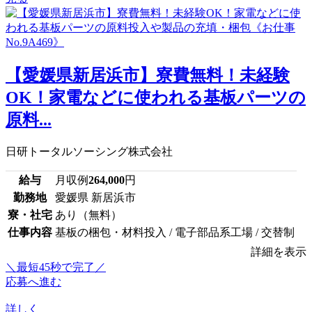
【愛媛県新居浜市】寮費無料！未経験
OK！家電などに使われる基板パーツの
原料...
日研トータルソーシング株式会社
給与
月収例
264,000
円
勤務地
愛媛県 新居浜市
寮・社宅
あり（無料）
仕事内容
基板の梱包・材料投入 / 電子部品系工場 / 交替制
詳細を表示
＼最短45秒で完了／
応募へ進む
詳しく