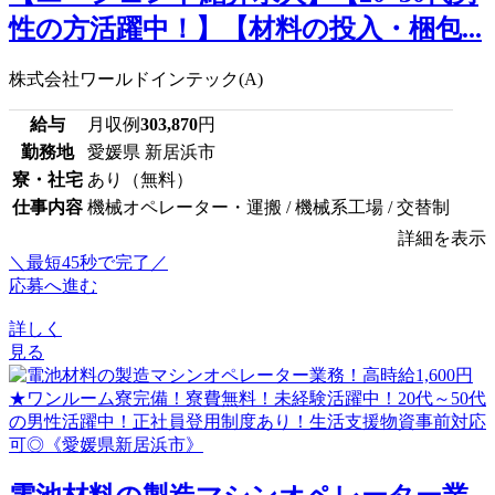
性の方活躍中！】【材料の投入・梱包...
株式会社ワールドインテック(A)
給与
月収例
303,870
円
勤務地
愛媛県 新居浜市
寮・社宅
あり（無料）
仕事内容
機械オペレーター・運搬 / 機械系工場 / 交替制
詳細を表示
＼最短45秒で完了／
応募へ進む
詳しく
見る