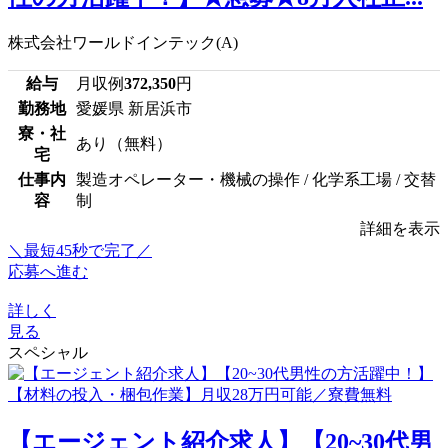
株式会社ワールドインテック(A)
給与
月収例
372,350
円
勤務地
愛媛県 新居浜市
寮・社
あり（無料）
宅
仕事内
製造オペレーター・機械の操作 / 化学系工場 / 交替
容
制
詳細を表示
＼最短45秒で完了／
応募へ進む
詳しく
見る
スペシャル
【エージェント紹介求人】【20~30代男