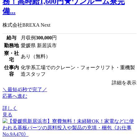
務！高時給1,600円★ワンルーム寮完
備...
株式会社BREXA Next
給与
月収例
300,000
円
勤務地
愛媛県 新居浜市
寮・社
あり（無料）
宅
仕事内
化学系工場でのクレーン・フォークリフト・重機製
容
造スタッフ
詳細を表示
＼最短45秒で完了／
応募へ進む
詳しく
見る