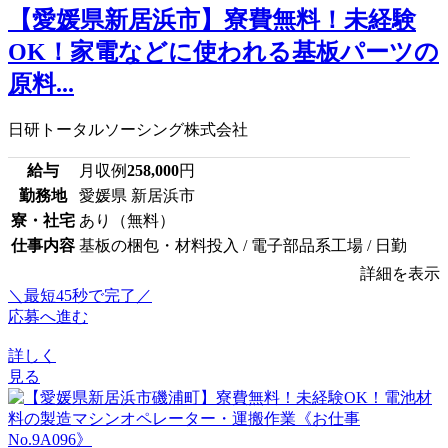
【愛媛県新居浜市】寮費無料！未経験
OK！家電などに使われる基板パーツの
原料...
日研トータルソーシング株式会社
給与
月収例
258,000
円
勤務地
愛媛県 新居浜市
寮・社宅
あり（無料）
仕事内容
基板の梱包・材料投入 / 電子部品系工場 / 日勤
詳細を表示
＼最短45秒で完了／
応募へ進む
詳しく
見る