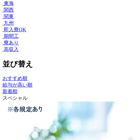
東海
関西
関東
九州
即入寮OK
期間工
寮あり
高収入
並び替え
おすすめ順
給与が高い順
新着順
スペシャル