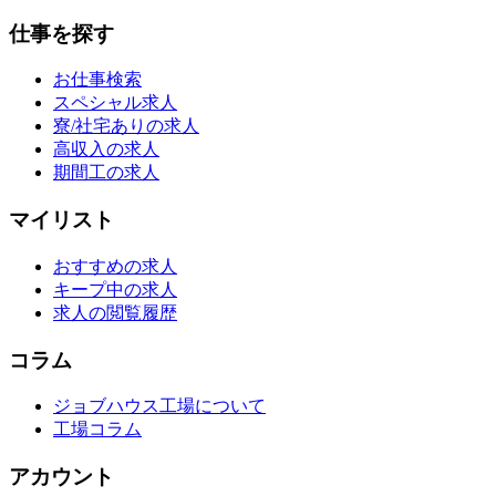
仕事を探す
お仕事検索
スペシャル求人
寮/社宅ありの求人
高収入の求人
期間工の求人
マイリスト
おすすめの求人
キープ中の求人
求人の閲覧履歴
コラム
ジョブハウス工場について
工場コラム
アカウント