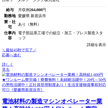
給与
月収例
264,000
円
勤務地
愛媛県 新居浜市
寮・社
あり（無料）
宅
仕事内
電子部品系工場での組立・加工・プレス製造スタ
容
ッフ
詳細を表示
＼最短45秒で完了／
応募へ進む
詳しく
見る
電池材料の製造マシンオペレーター業