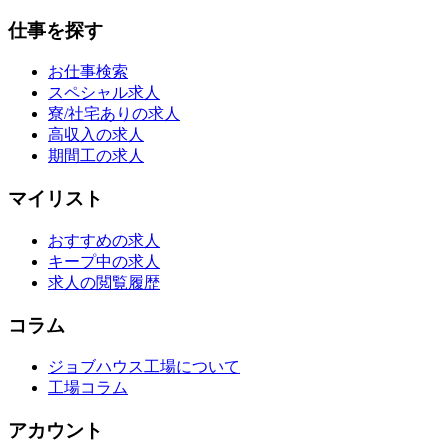
仕事を探す
お仕事検索
スペシャル求人
寮/社宅ありの求人
高収入の求人
期間工の求人
マイリスト
おすすめの求人
キープ中の求人
求人の閲覧履歴
コラム
ジョブハウス工場について
工場コラム
アカウント