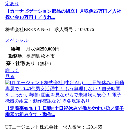
【カーナビゲーション部品の組立】月収例25万円／入社
祝い金10万円！／うれ...
株式会社BREXA Next 求人番号：1097076
スペシャル
給与
月収例
250,000
円
勤務地
長野県 松本市
寮・社宅
あり（無料）
詳しく
見る
【定着率99％！】日勤×土日祝休みで働きやすい◎／電子
機器の組み立て・動作...
UTエージェント株式会社 求人番号：1201465