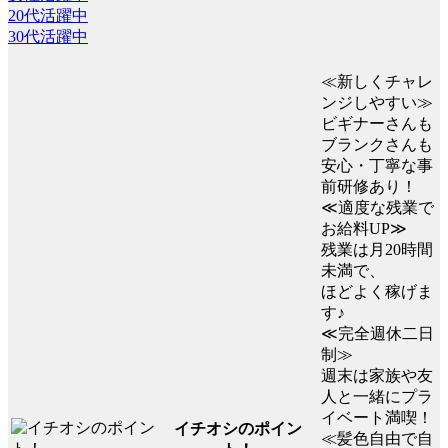
20代活躍中
30代活躍中
≪新しくチャレ
ンジしやすい≫
ビギナーさんも
ブランクさんも
安心・丁寧な事
前研修あり！
≪適度な残業で
お給料UP≫
残業は月20時間
未満で、
ほどよく稼げま
す♪
≪完全週休二日
制≫
週末は家族や友
人と一緒にプラ
イベート満喫！
イチオシのポイン
≪髪色自由で自