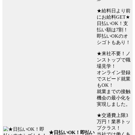
★給料日より前
にお給料GET★
日払いOK！支
払い額は7割！
即払いOKのオ
シゴトもあり！
★来社不要！ノ
ンストップで職
場見学！
オンライン登録
でスピード就業
もOK！
就業までの接触
機会の最小化を
実現しました。
★交通費上限3
万円！業界トッ
プクラス！
★日払いOK！即払い
当社では働くあ