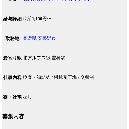
時給
1,150
円〜
給与詳細
長野県
安曇野市
勤務地
北アルプス線 豊科駅
最寄り駅
検査・箱詰め / 機械系工場 / 交替制
仕事内容
なし
寮・社宅
募集内容