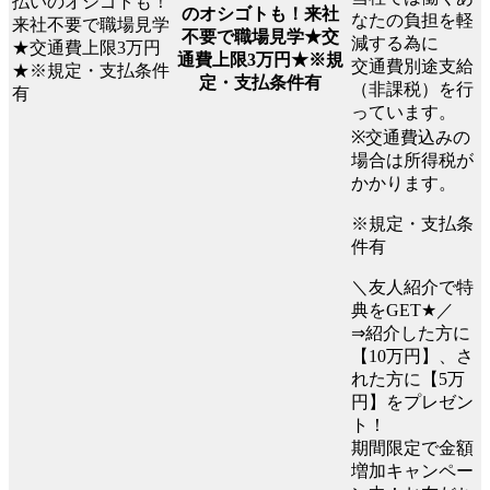
のオシゴトも！来社
なたの負担を軽
不要で職場見学★交
減する為に
通費上限3万円★※規
交通費別途支給
定・支払条件有
（非課税）を行
っています。
※交通費込みの
場合は所得税が
かかります。
※規定・支払条
件有
＼友人紹介で特
典をGET★／
⇒紹介した方に
【10万円】、さ
れた方に【5万
円】をプレゼン
ト！
期間限定で金額
増加キャンペー