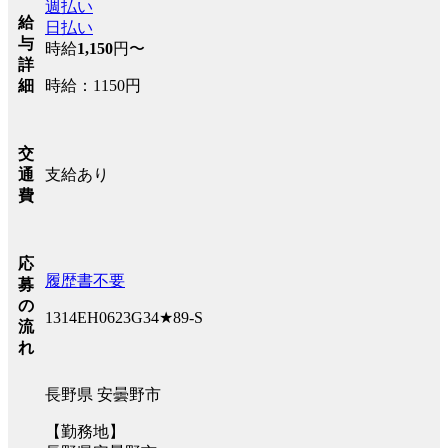
週払い
給
日払い
与
時給
1,150
円〜
詳
時給：1150円
細
交
支給あり
通
費
応
履歴書不要
募
の
1314EH0623G34★89-S
流
れ
長野県 安曇野市
【勤務地】