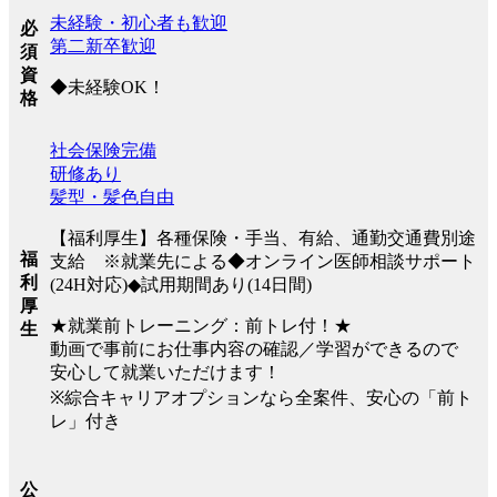
未経験・初心者も歓迎
必
第二新卒歓迎
須
資
◆未経験OK！
格
社会保険完備
研修あり
髪型・髪色自由
【福利厚生】各種保険・手当、有給、通勤交通費別途
福
支給 ※就業先による◆オンライン医師相談サポート
利
(24H対応)◆試用期間あり(14日間)
厚
★就業前トレーニング：前トレ付！★
生
動画で事前にお仕事内容の確認／学習ができるので
安心して就業いただけます！
※綜合キャリアオプションなら全案件、安心の「前ト
レ」付き
公