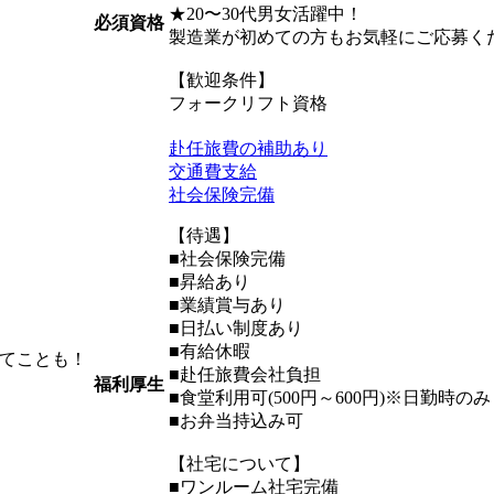
★20〜30代男女活躍中！
必須資格
製造業が初めての方もお気軽にご応募く
【歓迎条件】
フォークリフト資格
赴任旅費の補助あり
交通費支給
社会保険完備
【待遇】
■社会保険完備
■昇給あり
■業績賞与あり
■日払い制度あり
■有給休暇
てことも！
■赴任旅費会社負担
福利厚生
■食堂利用可(500円～600円)※日勤時のみ
■お弁当持込み可
【社宅について】
■ワンルーム社宅完備