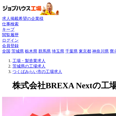
求人掲載希望の企業様
仕事検索
キープ
閲覧履歴
ログイン
会員登録
全国
茨城県
栃木県
群馬県
埼玉県
千葉県
東京都
神奈川県
寮
工場・製造業求人
茨城県の工場求人
つくばみらい市の工場求人
株式会社BREXA Nextの工場求