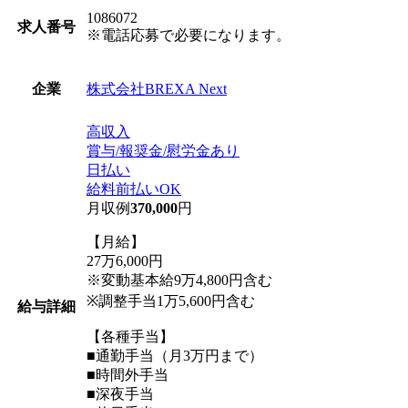
1086072
求人番号
※電話応募で必要になります。
株式会社BREXA Next
企業
高収入
賞与/報奨金/慰労金あり
日払い
給料前払いOK
月収例
370,000
円
【月給】
27万6,000円
※変動基本給9万4,800円含む
※調整手当1万5,600円含む
給与詳細
【各種手当】
■通勤手当（月3万円まで）
■時間外手当
■深夜手当