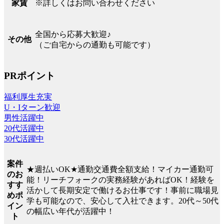
※詳しくはお問い合わせください
家賃
全国から応募大歓迎♪
その他
（ご自宅からの通勤も可能です）
PRポイント
福利厚生充実
U・Iターン歓迎
男性活躍中
20代活躍中
30代活躍中
案件
★週払いOK★通勤交通費全額支給！マイカー通勤可
のお
能！リーチフォークの実務経験があればOK！経験を
すす
活かして長期安定で働けるお仕事です！事前に職場見
めポ
学も可能なので、安心して入社できます。20代～50代
イン
の幅広い年代が活躍中！
ト