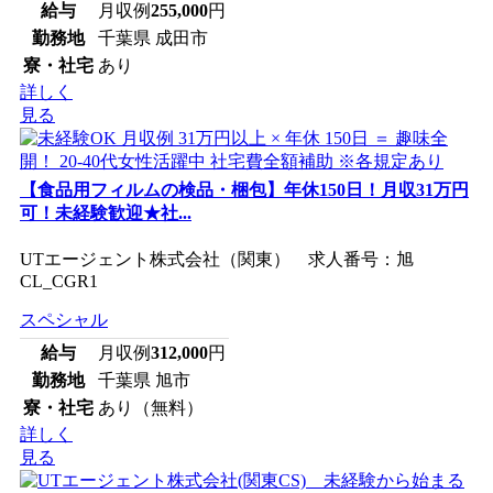
給与
月収例
255,000
円
勤務地
千葉県 成田市
寮・社宅
あり
詳しく
見る
【食品用フィルムの検品・梱包】年休150日！月収31万円
可！未経験歓迎★社...
UTエージェント株式会社（関東） 求人番号：旭
CL_CGR1
スペシャル
給与
月収例
312,000
円
勤務地
千葉県 旭市
寮・社宅
あり（無料）
詳しく
見る