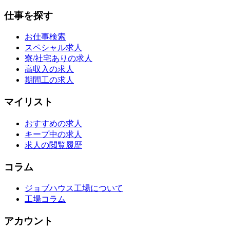
仕事を探す
お仕事検索
スペシャル求人
寮/社宅ありの求人
高収入の求人
期間工の求人
マイリスト
おすすめの求人
キープ中の求人
求人の閲覧履歴
コラム
ジョブハウス工場について
工場コラム
アカウント