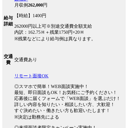
月収例
262,000
円
【時給】1400円
給与
詳細
262000円以上可※別途交通費全額支給
内訳：162.75Ｈ＋残業1750円×20Ｈ
※残業などにより給与例は異なります。
交通
交通費あり
費
リモート面接OK
◎スマホで簡単！WEB面談実施中！
最短、即日面談もOK！お気軽にご予約ください！
応募後に届くフォームで「WEB面談」を選ぶだけ！
詳しい内容を知りたい・相談したい方、大歓迎！
すぐ決めたい・働きたい方も歓迎いたします！
※決定は勤務先による
◎来場面談者限定キャンペーン実施中！