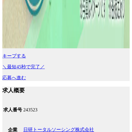
キープする
＼最短45秒で完了／
応募へ進む
求人概要
求人番号
243523
日研トータルソーシング株式会社
企業