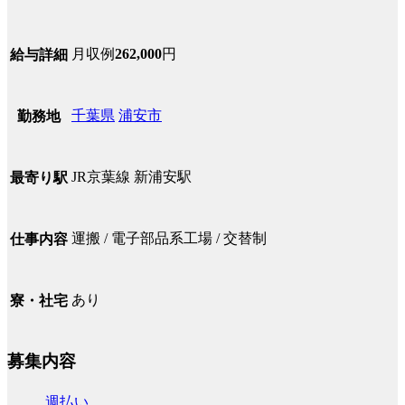
月収例
262,000
円
給与詳細
千葉県
浦安市
勤務地
JR京葉線 新浦安駅
最寄り駅
運搬 / 電子部品系工場 / 交替制
仕事内容
あり
寮・社宅
募集内容
週払い