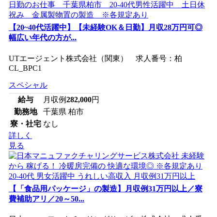
【20~40代活躍中】【未経験OK＆日勤】月収28万円可◎
幅広い年代の方が...
UTエージェント株式会社（関東） 求人番号：柏
CL_BPC1
スペシャル
給与
月収例
282,000
円
勤務地
千葉県 柏市
寮・社宅
なし
詳しく
見る
【「食品用パッケージ」の製造】月収例31万円以上／寮
費補助アリ／20～50...