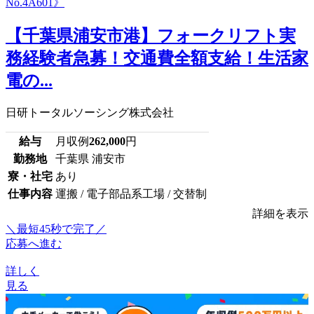
【千葉県浦安市港】フォークリフト実
務経験者急募！交通費全額支給！生活家
電の...
日研トータルソーシング株式会社
給与
月収例
262,000
円
勤務地
千葉県 浦安市
寮・社宅
あり
仕事内容
運搬 / 電子部品系工場 / 交替制
詳細を表示
＼最短45秒で完了／
応募へ進む
詳しく
見る