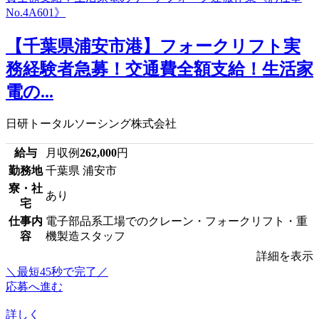
【千葉県浦安市港】フォークリフト実
務経験者急募！交通費全額支給！生活家
電の...
日研トータルソーシング株式会社
給与
月収例
262,000
円
勤務地
千葉県 浦安市
寮・社
あり
宅
仕事内
電子部品系工場でのクレーン・フォークリフト・重
容
機製造スタッフ
詳細を表示
＼最短45秒で完了／
応募へ進む
詳しく