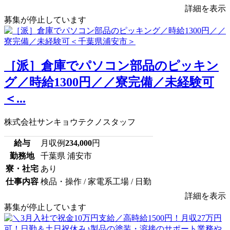
詳細を表示
募集が停止しています
［派］倉庫でパソコン部品のピッキン
グ／時給1300円／／寮完備／未経験可
＜...
株式会社サンキョウテクノスタッフ
給与
月収例
234,000
円
勤務地
千葉県 浦安市
寮・社宅
あり
仕事内容
検品・操作 / 家電系工場 / 日勤
詳細を表示
募集が停止しています