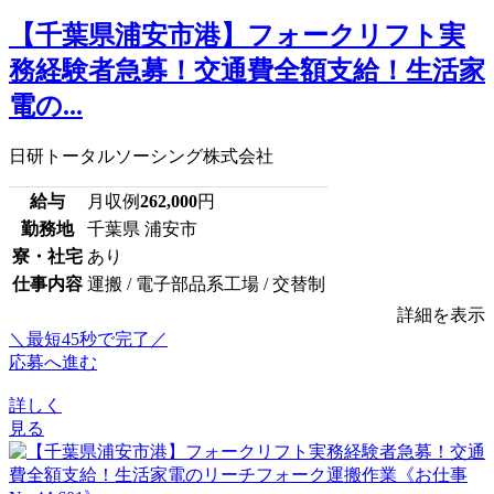
【千葉県浦安市港】フォークリフト実
務経験者急募！交通費全額支給！生活家
電の...
日研トータルソーシング株式会社
給与
月収例
262,000
円
勤務地
千葉県 浦安市
寮・社宅
あり
仕事内容
運搬 / 電子部品系工場 / 交替制
詳細を表示
＼最短45秒で完了／
応募へ進む
詳しく
見る