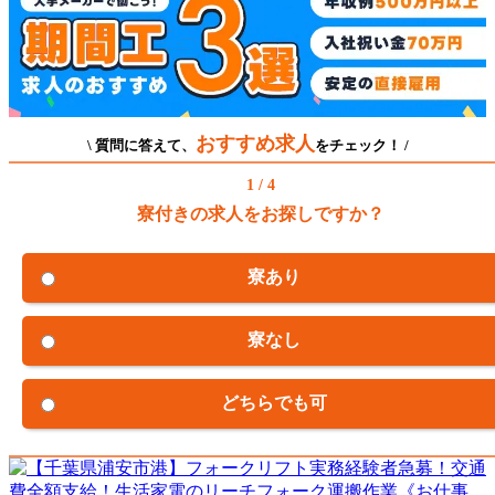
おすすめ求人
\ 質問に答えて、
をチェック！ /
1 / 4
寮付きの求人をお探しですか？
寮あり
寮なし
どちらでも可