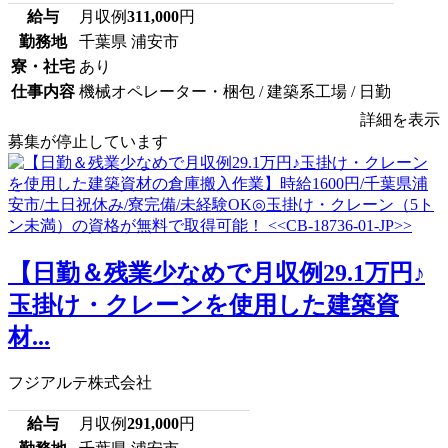
給与
月収例
311,000
円
勤務地
千葉県 浦安市
寮・社宅
あり
仕事内容
機械オペレーター・梱包 / 建築系工場 / 日勤
詳細を表示
募集が停止しています
【日勤＆残業少なめで月収例29.1万円♪
玉掛け・クレーンを使用した建築資
材...
フジアルテ株式会社
給与
月収例
291,000
円