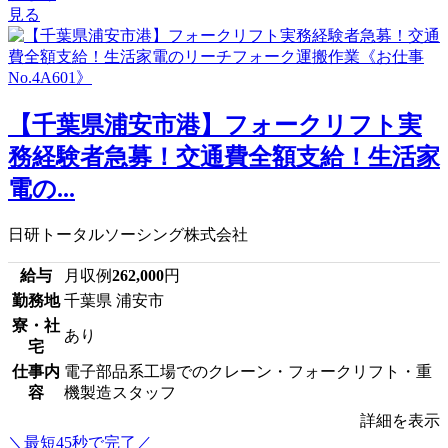
見る
【千葉県浦安市港】フォークリフト実
務経験者急募！交通費全額支給！生活家
電の...
日研トータルソーシング株式会社
給与
月収例
262,000
円
勤務地
千葉県 浦安市
寮・社
あり
宅
仕事内
電子部品系工場でのクレーン・フォークリフト・重
容
機製造スタッフ
詳細を表示
＼最短45秒で完了／