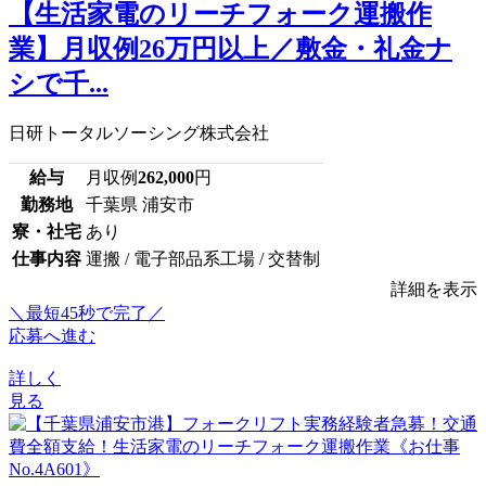
【生活家電のリーチフォーク運搬作
業】月収例26万円以上／敷金・礼金ナ
シで千...
日研トータルソーシング株式会社
給与
月収例
262,000
円
勤務地
千葉県 浦安市
寮・社宅
あり
仕事内容
運搬 / 電子部品系工場 / 交替制
詳細を表示
＼最短45秒で完了／
応募へ進む
詳しく
見る