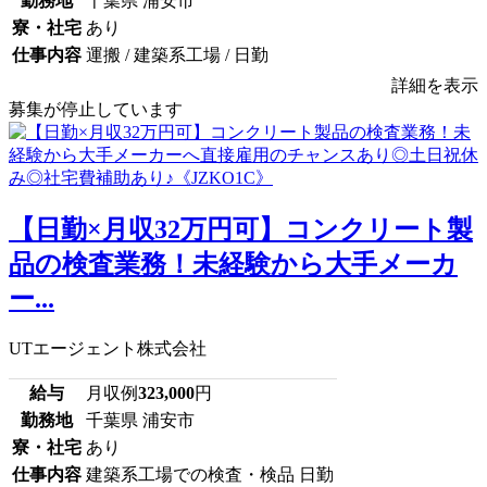
勤務地
千葉県 浦安市
寮・社宅
あり
仕事内容
運搬 / 建築系工場 / 日勤
詳細を表示
募集が停止しています
【日勤×月収32万円可】コンクリート製
品の検査業務！未経験から大手メーカ
ー...
UTエージェント株式会社
給与
月収例
323,000
円
勤務地
千葉県 浦安市
寮・社宅
あり
仕事内容
建築系工場での検査・検品 日勤