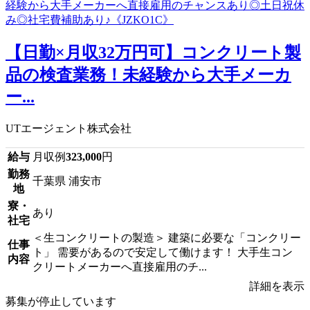
【日勤×月収32万円可】コンクリート製
品の検査業務！未経験から大手メーカ
ー...
UTエージェント株式会社
給与
月収例
323,000
円
勤務
千葉県 浦安市
地
寮・
あり
社宅
＜生コンクリートの製造＞ 建築に必要な「コンクリー
仕事
ト」 需要があるので安定して働けます！ 大手生コン
内容
クリートメーカーへ直接雇用のチ...
詳細を表示
募集が停止しています