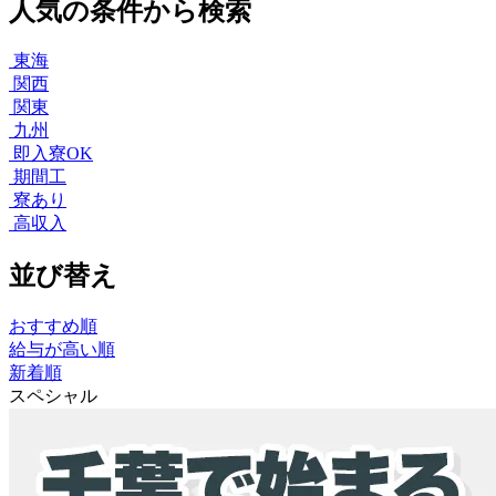
人気の条件から検索
東海
関西
関東
九州
即入寮OK
期間工
寮あり
高収入
並び替え
おすすめ順
給与が高い順
新着順
スペシャル