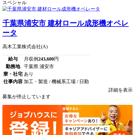
スペシャル
千葉県浦安市 建材ロール成形機オペレ
ータ
高木工業株式会社(A)
給与
月収例
243,600
円
勤務地
千葉県 浦安市
寮・社宅
あり
仕事内容
加工・製造 / 機械系工場 / 日勤
詳細を表示
募集が停止しています