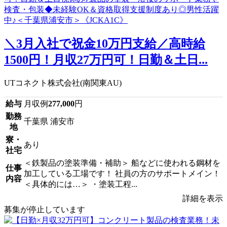
＼3月入社で祝金10万円支給／高時給
1500円！月収27万円可！日勤＆土日...
UTコネクト株式会社(南関東AU)
給与
月収例
277,000
円
勤務
千葉県 浦安市
地
寮・
あり
社宅
＜鉄製品の塗装準備・補助＞ 船などに使われる鋼材を
仕事
加工している工場です！ 社員の方のサポートメイン！
内容
＜具体的には…＞ ・塗装工程...
詳細を表示
募集が停止しています