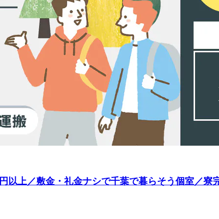
円以上／敷金・礼金ナシで千葉で暮らそう個室／寮完備◎