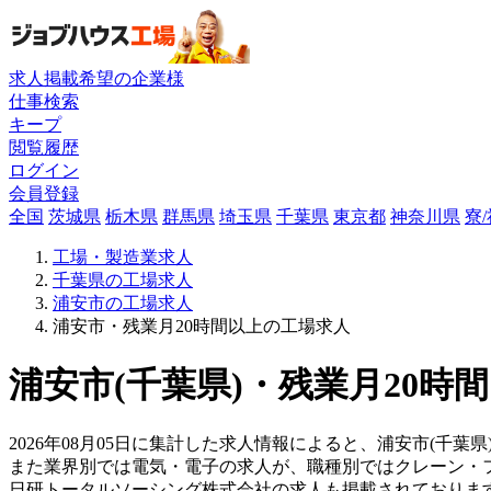
求人掲載希望の企業様
仕事検索
キープ
閲覧履歴
ログイン
会員登録
全国
茨城県
栃木県
群馬県
埼玉県
千葉県
東京都
神奈川県
寮
工場・製造業求人
千葉県の工場求人
浦安市の工場求人
浦安市・残業月20時間以上の工場求人
浦安市(千葉県)・残業月20時
2026年08月05日に集計した求人情報によると、浦安市(千葉県
また業界別では電気・電子の求人が、職種別ではクレーン・
日研トータルソーシング株式会社の求人も掲載されておりま