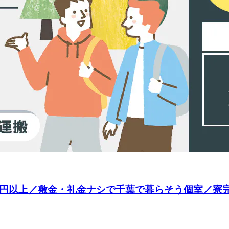
円以上／敷金・礼金ナシで千葉で暮らそう個室／寮完備◎