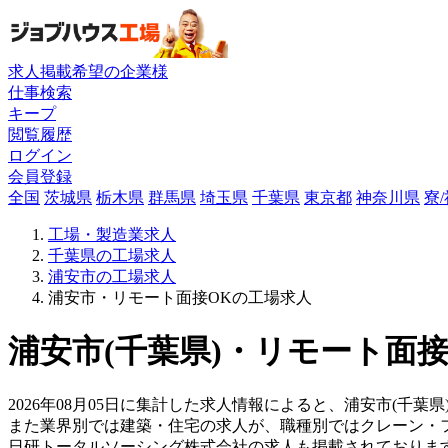
求人掲載希望の企業様
仕事検索
キープ
閲覧履歴
ログイン
会員登録
全国
茨城県
栃木県
群馬県
埼玉県
千葉県
東京都
神奈川県
寮
工場・製造業求人
千葉県の工場求人
浦安市の工場求人
浦安市・リモート面接OKの工場求人
浦安市(千葉県)・リモート面接
2026年08月05日に集計した求人情報によると、浦安市(千葉県
また業界別では建築・住宅の求人が、職種別ではクレーン・
日研トータルソーシング株式会社の求人も掲載されておりま