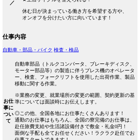
／
休む日が決まっている働き方を希望する方や、
オンオフを分けたい方に向いています！
仕事内容
自動車・部品・バイク
検査・検品
自動車部品（トルクコンバータ、ブレーキディスク、
モーター部品等）の製造に伴うプレス機のオペレータ
ー、検査、フォークリフトを使用した出荷作業、製品
移動に関する作業。
※業務の変更、就業場所の変更の範囲、契約更新の基
お仕
準については面談時にお伝えします。
事に
◎この他、全国各地にお仕事たくさんあります！
つい
通勤のお仕事はもちろん、全国の寮完備のお仕事は、
て
赴任旅費支給や生活諸設備付きで敷金・礼金0円！
面倒な手配も全てお任せください！ラクラク赴任でお
仕事スタートできます！