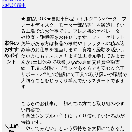
30代活躍中
★週払いOK★自動車部品（トルクコンバータ、ブ
レーキディスク、モーター部品等）を製造してい
る工場でのお仕事です。プレス機のオペレーター
や検査・運搬等をお任せします。フォークリフト
案件の
免許がある方は製品の移動やトラックへの積み込
おすす
み等のお仕事を担当します。資格と経験を活かし
めポイ
たい方にもオススメ！まずは工場見学してみませ
ント
んか♪土日休みで残業少なめ♪通勤交通費全額支
給！工場未経験・ブランクある方でも安心＆充実
サポート♪当社の施設にて工具の取り扱いや職場で
大切なことをじっくり学んでからスタートできま
す！
こちらのお仕事は、初めての方でも取り組みやす
い内容で、
作業はシンプル中心！ゆっくり慣れていけるのが
特徴です。
＼未経
「やってみたい」という気持ちを大切にできるた