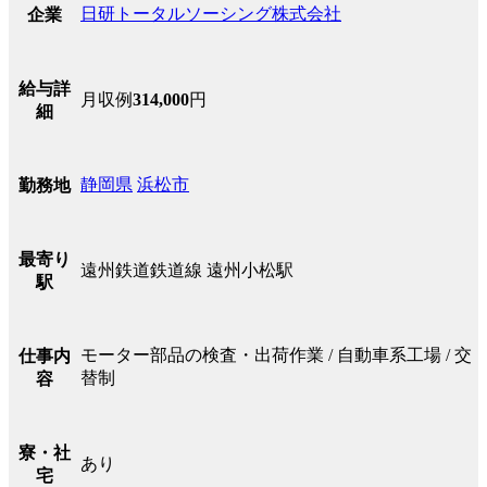
日研トータルソーシング株式会社
企業
給与詳
月収例
314,000
円
細
静岡県
浜松市
勤務地
最寄り
遠州鉄道鉄道線 遠州小松駅
駅
モーター部品の検査・出荷作業 / 自動車系工場 / 交
仕事内
替制
容
寮・社
あり
宅