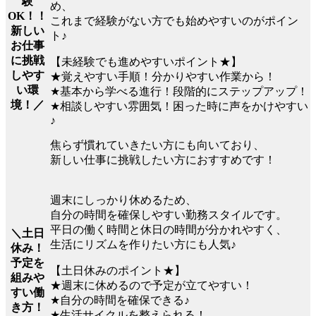
験
め、
OK！！
これまで経験がない方でも始めやすいのがポイン
新しい
ト♪
お仕事
に挑戦
【未経験でも進めやすいポイント★】
しやす
★覚えやすい手順！分かりやすい作業から！
い環
★基本から学べる進行！段階的にステップアップ！
境！／
★相談しやすい雰囲気！困った時に声をかけやすい
♪
焦らず慣れていきたい方にも向いており、
新しい仕事に挑戦したい方におすすめです！
週末にしっかり休めるため、
自分の時間を確保しやすい勤務スタイルです。
平日の働く時間と休日の時間が分かれやすく、
＼土日
生活にリズムを作りたい方にも人気♪
休み！
予定を
【土日休みのポイント★】
組みや
★週末に休めるので予定が立てやすい！
すい働
★自分の時間を確保できる♪
き方！
★生活サイクルを整えられる！