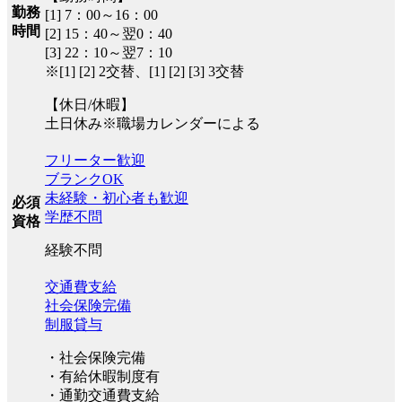
勤務
[1] 7：00～16：00
時間
[2] 15：40～翌0：40
[3] 22：10～翌7：10
※[1] [2] 2交替、[1] [2] [3] 3交替
【休日/休暇】
土日休み※職場カレンダーによる
フリーター歓迎
ブランクOK
未経験・初心者も歓迎
必須
学歴不問
資格
経験不問
交通費支給
社会保険完備
制服貸与
・社会保険完備
・有給休暇制度有
・通勤交通費支給