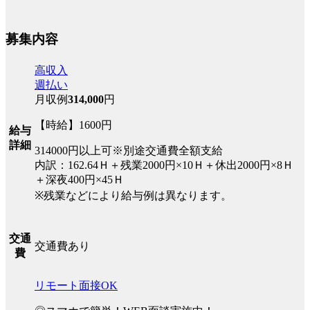
募集内容
高収入
週払い
月収例
314,000
円
【時給】1600円
給与
詳細
314000円以上可※別途交通費全額支給
内訳：162.64Ｈ＋残業2000円×10Ｈ＋休出2000円×8Ｈ
＋深夜400円×45Ｈ
※残業などにより給与例は異なります。
交通
交通費あり
費
リモート面接OK