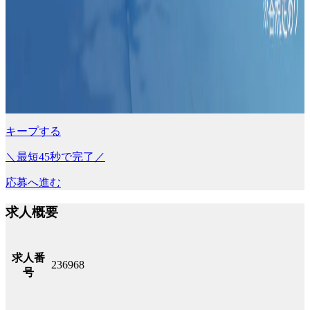
キープする
＼最短45秒で完了／
応募へ進む
求人概要
求人番
236968
号