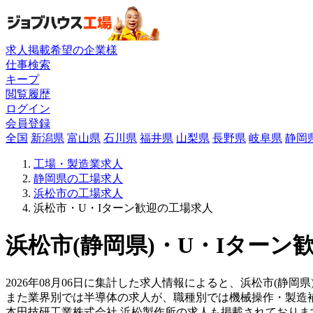
求人掲載希望の企業様
仕事検索
キープ
閲覧履歴
ログイン
会員登録
全国
新潟県
富山県
石川県
福井県
山梨県
長野県
岐阜県
静岡
工場・製造業求人
静岡県の工場求人
浜松市の工場求人
浜松市・U・Iターン歓迎の工場求人
浜松市(静岡県)・U・Iターン
2026年08月06日に集計した求人情報によると、浜松市(静岡
また業界別では半導体の求人が、職種別では機械操作・製造
本田技研工業株式会社 浜松製作所の求人も掲載されており