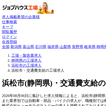
求人掲載希望の企業様
仕事検索
キープ
閲覧履歴
ログイン
会員登録
全国
新潟県
富山県
石川県
福井県
山梨県
長野県
岐阜県
静岡
工場・製造業求人
静岡県の工場求人
浜松市の工場求人
浜松市・交通費支給の工場求人
浜松市(静岡県)・交通費支給の
2026年08月06日に集計した求人情報によると、浜松市(静岡
また業界別では自動車・部品・バイクの求人が、職種別では
株式会社ヒューモラボラトリーの求人も掲載されております