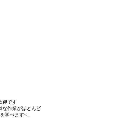
歓迎です
単な作業がほとんど
学べます<...