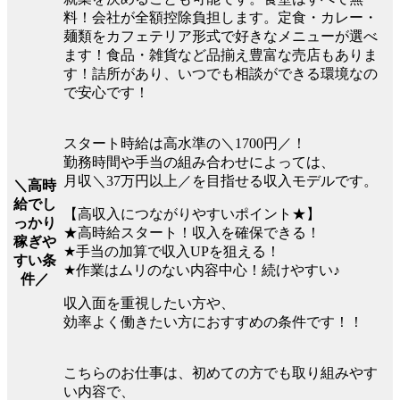
料！会社が全額控除負担します。定食・カレー・
麺類をカフェテリア形式で好きなメニューが選べ
ます！食品・雑貨など品揃え豊富な売店もありま
す！詰所があり、いつでも相談ができる環境なの
で安心です！
スタート時給は高水準の＼1700円／！
勤務時間や手当の組み合わせによっては、
月収＼37万円以上／を目指せる収入モデルです。
＼高時
給でし
【高収入につながりやすいポイント★】
っかり
★高時給スタート！収入を確保できる！
稼ぎや
★手当の加算で収入UPを狙える！
すい条
★作業はムリのない内容中心！続けやすい♪
件／
収入面を重視したい方や、
効率よく働きたい方におすすめの条件です！！
こちらのお仕事は、初めての方でも取り組みやす
い内容で、