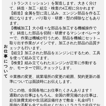
（トランスミッション）を製造します。大きく分け
て、鋳造・加工・組立・検査の4工程に分かれます
【鍛造】金属を型に流し込み、エンジン部品を作る工
程になります。バリ取り・研磨・型の掃除などもあり
ます。
【機械加工】大小様々な部品を加工する機械操作で
す。鋳造した部品を切削・研磨するマシンオペレータ
ーで、作業は機械が行うため、部品を機械にセット→
取り出す作業がメインです。加工された部品の品質チ
お
ェックも行います。
仕
【組立】加工された部品をエンジンにするため、工具
事
を使って組み立てます。
に
【検査】組み立てられたエンジンが正常に作動する
つ
か、モーターで回しチェックします。
い
て
※業務の変更、就業場所の変更の範囲、契約更新の基
準については面談時にお伝えします。
◎この他、全国各地にお仕事たくさんあります！
通勤のお仕事はもちろん、全国の寮完備のお仕事は、
赴任旅費支給や生活諸設備付きで敷金・礼金0円！
面倒な手配も全てお任せください！ラクラク赴任でお