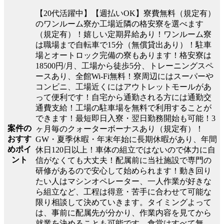
【20代活躍中】【週払いOK】寮費無料（規定有）
のワンルーム寮か工場近隣の格安寮を選べます
（規定有）！嬉しい定期昇給あり！ワンルーム寮
は職場まで自転車で15分（無償貸出あり）！駐車
場とオートロック完備の寮もあります！格安寮は
18500円/月、工場から徒歩5分、トレーニングスペ
ースあり、全館Wi-Fi無料！寮周辺にはスーパーや
コンビニ、工場近くにはアウトレットモールがあ
って便利です！自宅から通勤される方には通勤交
通費支給！工場の駐車場を無料で利用することが
できます！最短即日入寮・翌日勤務開始も可能！3
案件の
ヶ月毎のクォーターボーナスあり（規定有）！
おすす
GW・夏季休暇・年末年始に長期休暇があり、年間
めポイ
休日120日以上！車体の組立ではないので体力に自
ント
信がなくても大丈夫！配属前に当社施設で専門の
研修があるので安心して始められます！動き回り
たい人はマシンオペレーター、一人作業が好きな
ら組立など、工程は得意・苦手に合わせて可能な
限り相談して決めていきます。タイミングよって
は、事前に配属先が分かり、作業内容を見てから
就業を決めることも可能です。食堂はすべて無