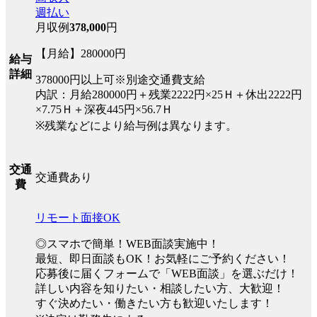
週払い
月収例
378,000
円
【月給】280000円
給与
詳細
378000円以上可※別途交通費支給
内訳：月給280000円＋残業2222円×25Ｈ＋休出2222円
×7.75Ｈ＋深夜445円×56.7Ｈ
※残業などにより給与例は異なります。
交通
交通費あり
費
リモート面接OK
◎スマホで簡単！WEB面談実施中！
最短、即日面談もOK！お気軽にご予約ください！
応募後に届くフォームで「WEB面談」を選ぶだけ！
詳しい内容を知りたい・相談したい方、大歓迎！
すぐ決めたい・働きたい方も歓迎いたします！