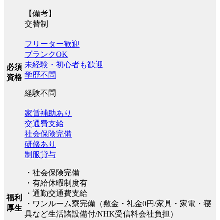
【備考】
交替制
フリーター歓迎
ブランクOK
未経験・初心者も歓迎
必須
学歴不問
資格
経験不問
家賃補助あり
交通費支給
社会保険完備
研修あり
制服貸与
・社会保険完備
・有給休暇制度有
・通勤交通費支給
福利
・ワンルーム寮完備（敷金・礼金0円/家具・家電・寝
厚生
具など生活諸設備付/NHK受信料会社負担）