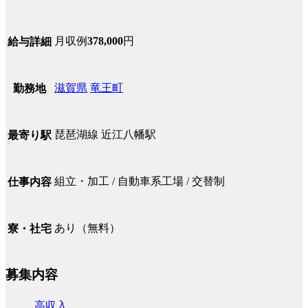
月収例
378,000
円
給与詳細
滋賀県
竜王町
勤務地
琵琶湖線 近江八幡駅
最寄り駅
組立・加工 / 自動車系工場 / 交替制
仕事内容
あり（無料）
寮・社宅
募集内容
高収入