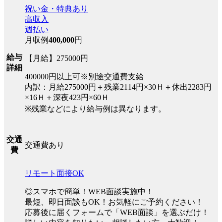
祝い金・特典あり
高収入
週払い
月収例
400,000
円
給与
【月給】275000円
詳細
400000円以上可※別途交通費支給
内訳：月給275000円＋残業2114円×30Ｈ＋休出2283円
×16Ｈ＋深夜423円×60Ｈ
※残業などにより給与例は異なります。
交通
交通費あり
費
リモート面接OK
◎スマホで簡単！WEB面談実施中！
最短、即日面談もOK！お気軽にご予約ください！
応募後に届くフォームで「WEB面談」を選ぶだけ！