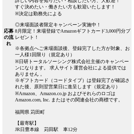
詳しい内容を知りたい・相談したい方、大歓迎！
すぐ決めたい・働きたい方も歓迎いたします！
※決定は勤務先による
◎来場面談者限定キャンペーン実施中！
8月限定！来場登録でAmazonギフトカード3,000円分プ
応募
レゼント！
の流
れ
※各拠点へご来場面談後、登録完了した方が対象、お
一人様1回限り（規定あり）
※日研トータルソーシング株式会社主催のキャンペー
ンになります。 求人サイト運営会社による提供では
ありません 。
※ギフトカード（コードタイプ）は登録完了が確認さ
れた後、原則翌営業日に進呈します（規定あり）
※Amazon、Amazon.co.jp およびそれらのロゴは
Amazon.com, Inc. またはその関連会社の商標です。
福岡県 苅田町
【最寄駅】
JR日豊本線 苅田駅 車12分