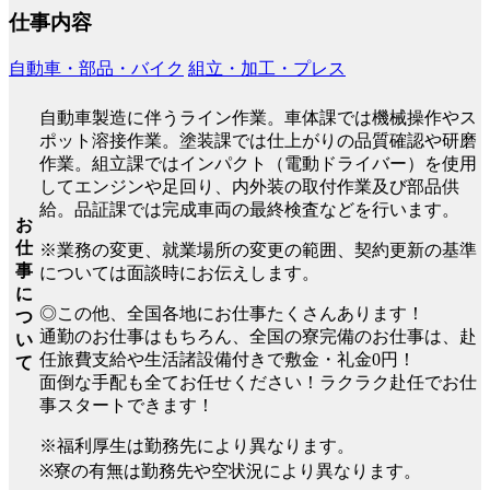
仕事内容
自動車・部品・バイク
組立・加工・プレス
自動車製造に伴うライン作業。車体課では機械操作やス
ポット溶接作業。塗装課では仕上がりの品質確認や研磨
作業。組立課ではインパクト（電動ドライバー）を使用
してエンジンや足回り、内外装の取付作業及び部品供
給。品証課では完成車両の最終検査などを行います。
お
仕
※業務の変更、就業場所の変更の範囲、契約更新の基準
事
については面談時にお伝えします。
に
◎この他、全国各地にお仕事たくさんあります！
つ
通勤のお仕事はもちろん、全国の寮完備のお仕事は、赴
い
任旅費支給や生活諸設備付きで敷金・礼金0円！
て
面倒な手配も全てお任せください！ラクラク赴任でお仕
事スタートできます！
※福利厚生は勤務先により異なります。
※寮の有無は勤務先や空状況により異なります。