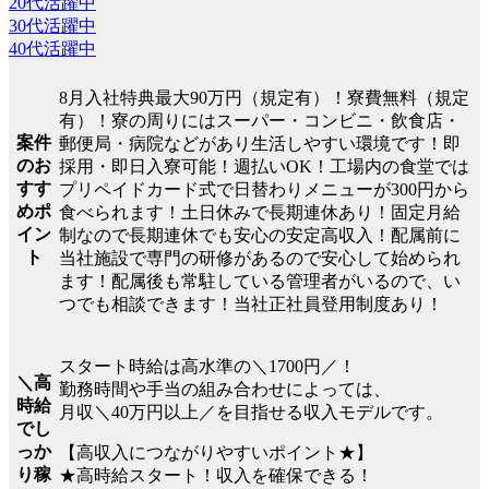
20代活躍中
30代活躍中
40代活躍中
8月入社特典最大90万円（規定有）！寮費無料（規定
有）！寮の周りにはスーパー・コンビニ・飲食店・
案件
郵便局・病院などがあり生活しやすい環境です！即
のお
採用・即日入寮可能！週払いOK！工場内の食堂では
すす
プリペイドカード式で日替わりメニューが300円から
めポ
食べられます！土日休みで長期連休あり！固定月給
イン
制なので長期連休でも安心の安定高収入！配属前に
ト
当社施設で専門の研修があるので安心して始められ
ます！配属後も常駐している管理者がいるので、い
つでも相談できます！当社正社員登用制度あり！
スタート時給は高水準の＼1700円／！
＼高
勤務時間や手当の組み合わせによっては、
時給
月収＼40万円以上／を目指せる収入モデルです。
でし
っか
【高収入につながりやすいポイント★】
り稼
★高時給スタート！収入を確保できる！