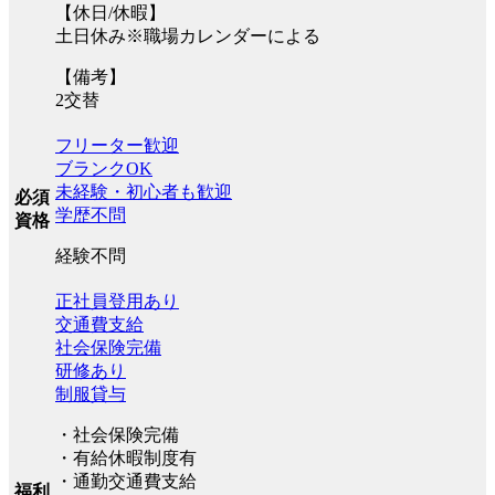
【休日/休暇】
土日休み※職場カレンダーによる
【備考】
2交替
フリーター歓迎
ブランクOK
未経験・初心者も歓迎
必須
学歴不問
資格
経験不問
正社員登用あり
交通費支給
社会保険完備
研修あり
制服貸与
・社会保険完備
・有給休暇制度有
・通勤交通費支給
福利