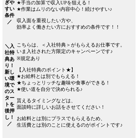
ぎや
★手当の加算で収入UPを狙える！
すい
★作業はムリのない内容中心！続けやすい♪
条件
収入面を重視したい方や、
／
効率よく働きたい方におすすめの条件です！！
こちらは、＜入社特典＞がもらえるお仕事です。
＼入
いま入社された方限定のキャンペーンです♪
社特
※規定あり
典あ
り！
【入社特典のポイント★】
新し
★お給料とは別でもらえる！
い環
★ちょっとリッチな趣味や食事ができる！
境で
★使い道を自分で決められる♪
のス
ター
貰えるタイミングなどは、
トを
面談時に詳しいお話をさせてください！
後押
し！
お給料とは別にプラスでもらえるため、
／
生活費とは別のことに使えるのがポイントです♪