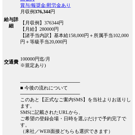
賞与/報奨金/慰労金あり
月収例
376,344
円
給与詳
【月収例】376344円
細
【月給】280000円
【諸手当内訳】基本給158,000円＋所属手当102,000
円＋等級手当20,000円
100000円迄/月
交通費
※規定あり)
──────────────────
■ 今後の流れについて
──────────────────
このあと【正式なご案内SMS】を当社よりお送りし
ます。
SMSに記載されたURLから、
ご希望の登録会場・日時を選ぶだけで予約完了で
す。
（来社／WEB面接どちらも選択できます）