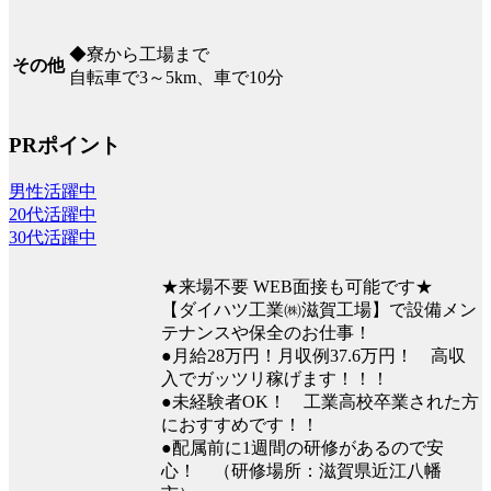
◆寮から工場まで
その他
自転車で3～5km、車で10分
PRポイント
男性活躍中
20代活躍中
30代活躍中
★来場不要 WEB面接も可能です★
【ダイハツ工業㈱滋賀工場】で設備メン
テナンスや保全のお仕事！
●月給28万円！月収例37.6万円！ 高収
入でガッツリ稼げます！！！
●未経験者OK！ 工業高校卒業された方
におすすめです！！
●配属前に1週間の研修があるので安
心！ （研修場所：滋賀県近江八幡