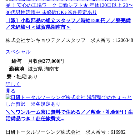
［派］小型部品の組立スタッフ／時給1500円／／寮完備
／未経験可＜滋賀県湖南市＞
株式会社サンキョウテクノスタッフ 求人番号：1206348
スペシャル
給与
月収例
277,000
円
勤務地
滋賀県 湖南市
寮・社宅
あり
詳しく
見る
＼＼ワンルーム寮に無料で住める／／敷金・礼金0円！生
活備品つき！赴任旅費支...
日研トータルソーシング株式会社 求人番号：616982