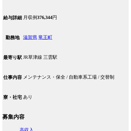
月収例
376,344
円
給与詳細
滋賀県
竜王町
勤務地
JR草津線 三雲駅
最寄り駅
メンテナンス・保全 / 自動車系工場 / 交替制
仕事内容
あり
寮・社宅
募集内容
高収入