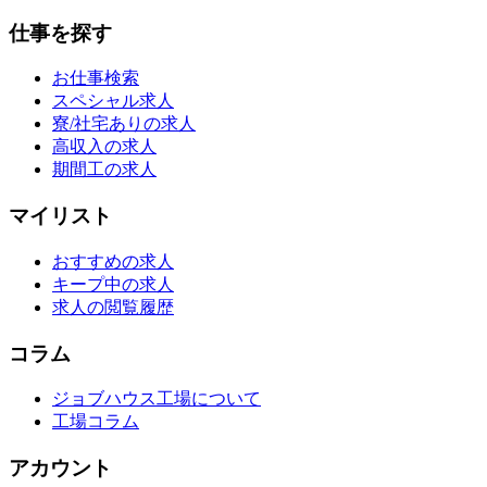
仕事を探す
お仕事検索
スペシャル求人
寮/社宅ありの求人
高収入の求人
期間工の求人
マイリスト
おすすめの求人
キープ中の求人
求人の閲覧履歴
コラム
ジョブハウス工場について
工場コラム
アカウント