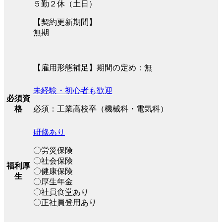
５勤２休（土日）
【契約更新期間】
無期
【雇用形態補足】期間の定め：無
未経験・初心者も歓迎
必須資
必須：工業高校卒（機械科・電気科）
格
研修あり
〇労災保険
〇社会保険
福利厚
〇健康保険
生
〇厚生年金
〇社員食堂あり
〇正社員登用あり