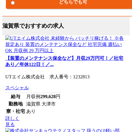
どちらでも可
滋賀県でおすすめの求人
【装置のメンテナンス保全など】月収29万円可！／社宅
あり／年休122日！／...
UTエイム株式会社 求人番号：1232813
スペシャル
給与
月収例
299,628
円
勤務地
滋賀県 大津市
寮・社宅
あり
詳しく
見る