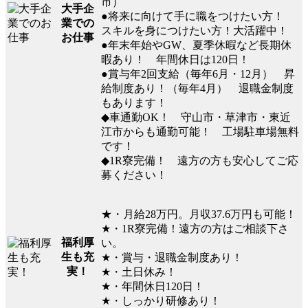
市）
大手企
●将来に向けて手に職をつけたい方！
業での
スキルを身につけたい方！大活躍中！
お仕事
●年末年始やGW、夏季休暇など長期休
暇あり！ 年間休日は120日！
●賞与年2回支給（毎年6月・12月） 昇
給制度あり！（毎年4月） 退職金制度
もあります！
◆車通勤OK！ 守山市・草津市・東近
江市からも通勤可能！ 工場駐車場無料
です！
◆1R寮完備！ 遠方の方も安心してご応
募ください！
★・月給28万円。月収37.6万円も可能！
★・1R寮完備！遠方の方はご相談下さ
福利厚
い。
生も充
★・賞与・退職金制度あり！
実！
★・土日休み！
★・年間休日120日！
★・しっかり研修あり！