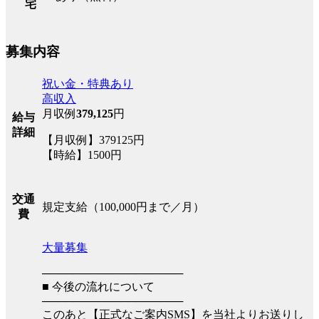
宅
募集内容
祝い金・特典あり
高収入
月収例
379,125
円
給与
詳細
【月収例】379125円
【時給】1500円
交通
規定支給（100,000円まで／月）
費
大量募集
──────────────────
■ 今後の流れについて
──────────────────
このあと【正式なご案内SMS】を当社よりお送りし