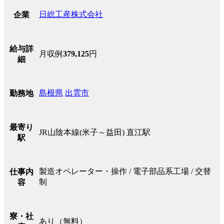
日総工産株式会社
企業
給与詳
月収例
379,125
円
細
島根県
出雲市
勤務地
最寄り
JR山陰本線(米子～益田) 直江駅
駅
製造オペレーター・操作 / 電子部品系工場 / 交替
仕事内
制
容
寮・社
あり（無料）