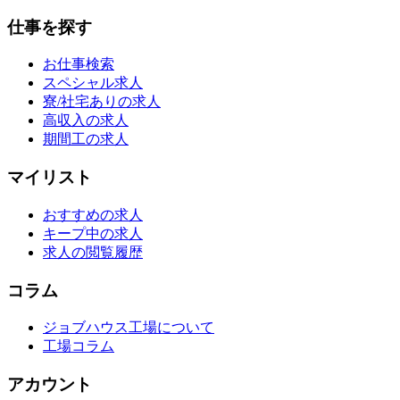
仕事を探す
お仕事検索
スペシャル求人
寮/社宅ありの求人
高収入の求人
期間工の求人
マイリスト
おすすめの求人
キープ中の求人
求人の閲覧履歴
コラム
ジョブハウス工場について
工場コラム
アカウント