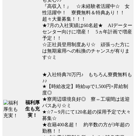
『高収入！』 ☆未経験者活躍中☆ 女
性活躍中！ 寮費無料＆特典あり！！
超々大量募集！！！
★7月の入社実績は60名超★ AIデーター
センター向けに増産！ 5ヵ年計画で増産
予定！！
☆正社員登用制度あり☆ 頑張った方に
は無期雇用への転換のチャンスが有りま
す☆ミ
★入社特典70万円♪ もちろん寮費無料も
♪♪
★【時給改定】時給upで1,500円×昇給制
度◎
★寮周辺環境良好◎ 寮⇔工場間は送迎
福利厚
バスあり☆ミ
生も充
★☆7～9月にて120名超の採用予定で大々
実！
募集☆
★在籍400名超！ 約半数の方が3年超の
勤務！！