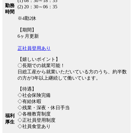
(1) 08：30～18：35
勤務
(2) 20：30～06：35
時間
※4勤2休
【期間】
6ヶ月更新
正社員登用あり
【嬉しいポイント】
〇長期での就業可能！
日総工産から就業いただいている方のうち、約半数
の方が3年以上継続して働いています。
【待遇】
◇社会保険完備
◇有給休暇
◇残業・深夜・休日手当
◇各種教育制度
福利
◇正社員登用制度
厚生
◇社員食堂あり