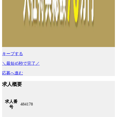
キープする
＼最短45秒で完了／
応募へ進む
求人概要
求人番
484178
号