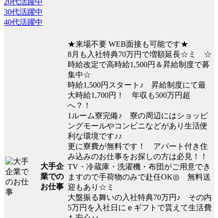
20代活躍中
30代活躍中
40代活躍中
★来場不要 WEB面接も可能です★
8月も入社特典70万円で増額延長☆ミ ☆
時給改定で高時給1,500円＆昇給制度で募
集中☆
時給1,500円スタート♪ 昇給制度にて最
大時給1,700円！ 年収も500万円超
へ？！
1ルーム寮完備♪ 寮の周辺にはショッピ
ングモールやコンビニなどがあり生活便
利な環境です♪♪
更に寮費が無料です！ アパート付き住
み込みのお仕事をお探しの方は必見！！
大手企
TV・冷蔵庫・洗濯機・布団がご用意でき
業での
ますので手荷物のみで赴任OK◎ 無料送
お仕事
迎もあり☆ミ
大盤振る舞いの入社特典70万円♪ その内
5万円を入社日にｅギフトで貰えて生活費
も安心♪♪