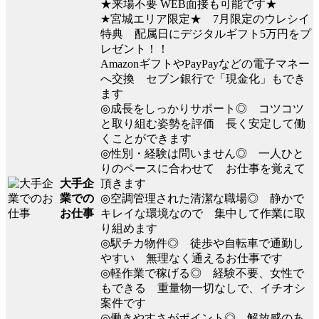
★来場不要 WEB面接も可能です★
★宮城エリア限定★ 7月限定のウレシイ
特典 配属日にデジタルギフト5万円をプ
レゼント！！
AmazonギフトやPayPayなどの電子マネー
へ交換 セブン銀行で「現金化」もでき
ます
◎成長をしっかりサポート◎ コツコツ
と取り組む姿勢を評価 長く安定して働
くことができます
◎性別・経験は問いません◎ 一人ひと
りのペースに合わせて お仕事を覚えて
大手企
頂きます
業での
◎空調管理された清潔な職場◎ 静かで
お仕事
キレイな環境なので 集中して作業に取
り組めます
◎駅チカ物件◎ 徒歩や自転車で通勤し
やすい 無理なく通えるお仕事です
◎軽作業で稼げる◎ 経験不要、女性で
もできる 重量物一切なしで、イチオシ
案件です
◎働きやすさがポイント◎ 解放感のあ