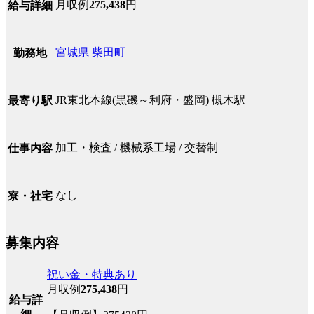
月収例
275,438
円
給与詳細
宮城県
柴田町
勤務地
JR東北本線(黒磯～利府・盛岡) 槻木駅
最寄り駅
加工・検査 / 機械系工場 / 交替制
仕事内容
なし
寮・社宅
募集内容
祝い金・特典あり
月収例
275,438
円
給与詳