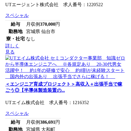
UTエージェント株式会社 求人番号：1220522
スペシャル
給与
月収例
370,000
円
勤務地
宮城県 仙台市
寮・社宅
なし
詳しく
見る
＜エンジニア育成プロジェクト＞高収入＋出張手当で稼
ごう◎【半導体製造装置の...
UTエイム株式会社 求人番号：1216352
スペシャル
給与
月収例
386,691
円
勤務地
宮城県 大和町