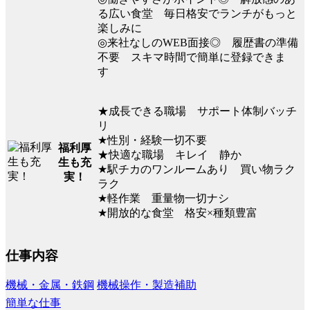
る広い食堂 毎日格安でランチがもっと
楽しみに
◎来社なしのWEB面接◎ 履歴書の準備
不要 スキマ時間で簡単に登録できま
す
★成長できる職場 サポート体制バッチ
リ
★性別・経験一切不要
福利厚
★快適な職場 キレイ 静か
生も充
★駅チカのワンルームあり 買い物ラク
実！
ラク
★軽作業 重量物一切ナシ
★開放的な食堂 格安×種類豊富
仕事内容
機械・金属・鉄鋼
機械操作・製造補助
簡単な仕事