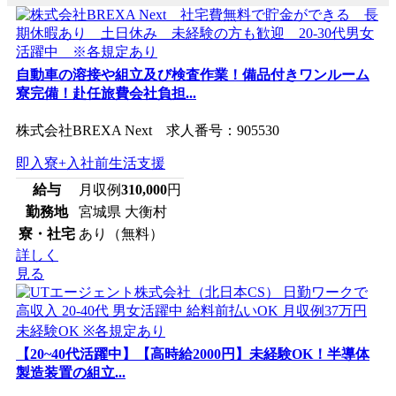
自動車の溶接や組立及び検査作業！備品付きワンルーム
寮完備！赴任旅費会社負担...
株式会社BREXA Next 求人番号：905530
即入寮+入社前生活支援
給与
月収例
310,000
円
勤務地
宮城県 大衡村
寮・社宅
あり（無料）
詳しく
見る
【20~40代活躍中】【高時給2000円】未経験OK！半導体
製造装置の組立...