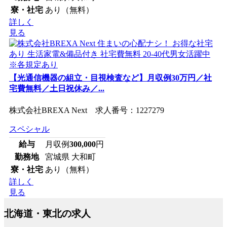
寮・社宅
あり（無料）
詳しく
見る
【光通信機器の組立・目視検査など】月収例30万円／社
宅費無料／土日祝休み／...
株式会社BREXA Next 求人番号：1227279
スペシャル
給与
月収例
300,000
円
勤務地
宮城県 大和町
寮・社宅
あり（無料）
詳しく
見る
北海道・東北の求人