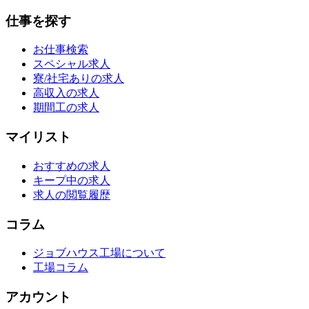
仕事を探す
お仕事検索
スペシャル求人
寮/社宅ありの求人
高収入の求人
期間工の求人
マイリスト
おすすめの求人
キープ中の求人
求人の閲覧履歴
コラム
ジョブハウス工場について
工場コラム
アカウント