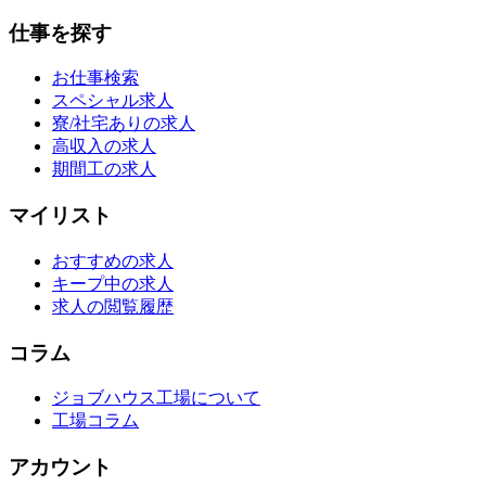
仕事を探す
お仕事検索
スペシャル求人
寮/社宅ありの求人
高収入の求人
期間工の求人
マイリスト
おすすめの求人
キープ中の求人
求人の閲覧履歴
コラム
ジョブハウス工場について
工場コラム
アカウント