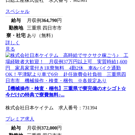
日総工産株式会社 求人番号：982981
スペシャル
給与
月収例
364,790
円
勤務地
三重県 四日市市
寮・社宅
あり（無料）
詳しく
見る
【機械操作・検査・梱包】三重県で寮完備のオシゴト☆
今だけの特典で寮費無料♪...
株式会社日本ケイテム 求人番号：731394
プレミア求人
給与
月収例
372,000
円