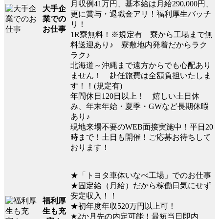
月収例41万円、基本給は月給290,000円、
大手企
更に賞与・退職金アリ！福利厚生バッチ
業での
リ！
お仕事
1R寮無料！※規定有 寮から工場まで無
料送迎あり♪ 寮敷地内発着だからラク
ラク♪
北海道～沖縄まで遠方からでも心配あり
ません！ 赴任旅費は全額負担いたしま
す！！(規定有)
年間休日120日以上！ 嬉しい土日休
み、年末年始・夏季・GWなど長期休暇
あり♪
現地来場不要のWEB面接実施中！平日20
時まで！土日も開催！ご応募お待ちして
おります！
★「トヨタ車体いなべ工場」でのお仕事
★固定給（月給）だから稼働日気にせず
安定収入！！
福利厚
★初年度年収520万円以上可！
生も充
★2か月先の内定可能！最短当日即内