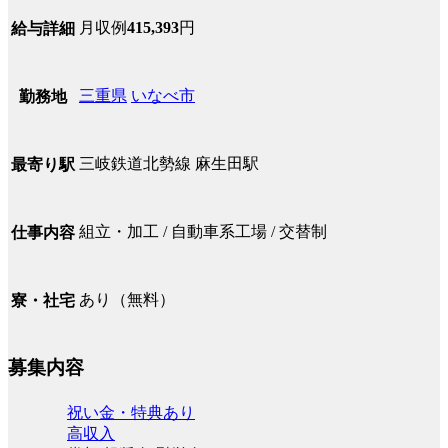
月収例
415,393
円
給与詳細
三重県
いなべ市
勤務地
三岐鉄道北勢線 麻生田駅
最寄り駅
組立・加工 / 自動車系工場 / 交替制
仕事内容
あり（無料）
寮・社宅
募集内容
祝い金・特典あり
高収入