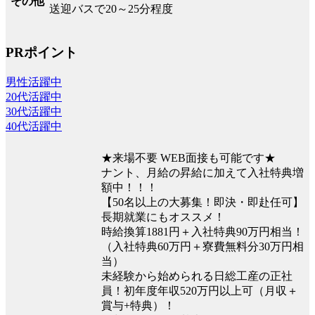
その他
送迎バスで20～25分程度
PRポイント
男性活躍中
20代活躍中
30代活躍中
40代活躍中
★来場不要 WEB面接も可能です★
ナント、月給の昇給に加えて入社特典増
額中！！！
【50名以上の大募集！即決・即赴任可】
長期就業にもオススメ！
時給換算1881円＋入社特典90万円相当！
（入社特典60万円＋寮費無料分30万円相
当）
未経験から始められる日総工産の正社
員！初年度年収520万円以上可（月収＋
賞与+特典）！