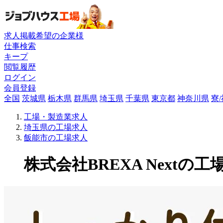
求人掲載希望の企業様
仕事検索
キープ
閲覧履歴
ログイン
会員登録
全国
茨城県
栃木県
群馬県
埼玉県
千葉県
東京都
神奈川県
寮
工場・製造業求人
埼玉県の工場求人
飯能市の工場求人
株式会社BREXA Nextの工場求