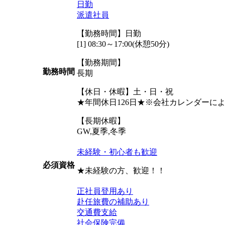
日勤
派遣社員
【勤務時間】日勤
[1] 08:30～17:00(休憩50分)
【勤務期間】
勤務時間
長期
【休日・休暇】土・日・祝
★年間休日126日★※会社カレンダーに
【長期休暇】
GW,夏季,冬季
未経験・初心者も歓迎
必須資格
★未経験の方、歓迎！！
正社員登用あり
赴任旅費の補助あり
交通費支給
社会保険完備