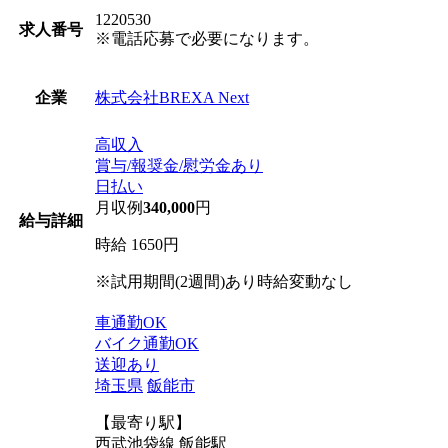
1220530
求人番号
※電話応募で必要になります。
株式会社BREXA Next
企業
高収入
賞与/報奨金/慰労金あり
日払い
月収例
340,000
円
給与詳細
時給 1650円
※試用期間(2週間)あり時給変動なし
車通勤OK
バイク通勤OK
送迎あり
埼玉県
飯能市
【最寄り駅】
西武池袋線 飯能駅