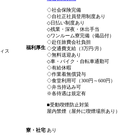
◇社会保険完備
◇自社正社員登用制度あり
◇日払い制度あり
◇残業・深夜・休出手当
◇ワンルーム寮完備（備品付）
◇赴任旅費会社負担
福利厚生
◇交通費支給（3万円/月）
ィス
◇無料送迎あり
◇車・バイク・自転車通勤可
◇有給休暇
◇作業着無償貸与
◇食堂利用可（300円～600円）
◇弁当持込み可
※各待遇は規定有
■受動喫煙防止対策
屋内禁煙（屋外に喫煙場所あり）
あり
寮・社宅