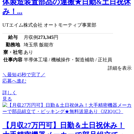
体製造装置部品の運搬★日勤&土日祝休
み！...
UTエイム株式会社 オートモーティブ事業部
給与
月収例
273,345
円
勤務地
埼玉県 飯能市
寮・社宅
あり
仕事内容
半導体工場 / 機械操作・製造補助 / 正社員
詳細を表示
＼最短45秒で完了／
応募へ進む
詳しく
見る
【月収27万円可】日勤＆土日祝休み！