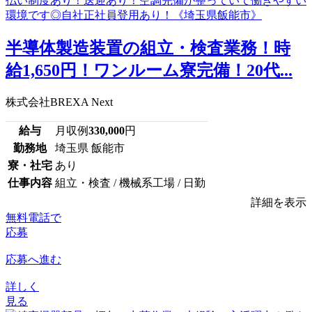
半導体製造装置の組立・検査業務！時
給1,650円！ワンルーム寮完備！20代...
株式会社BREXA Next
給与
月収例
330,000
円
勤務地
埼玉県 飯能市
寮・社宅
あり
仕事内容
組立・検査 / 機械系工場 / 日勤
詳細を表示
無料電話で
応募
応募へ進む
詳しく
見る