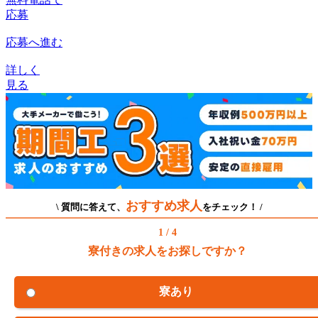
応募
応募へ進む
詳しく
見る
おすすめ求人
\ 質問に答えて、
をチェック！ /
1 / 4
寮付きの求人をお探しですか？
寮あり