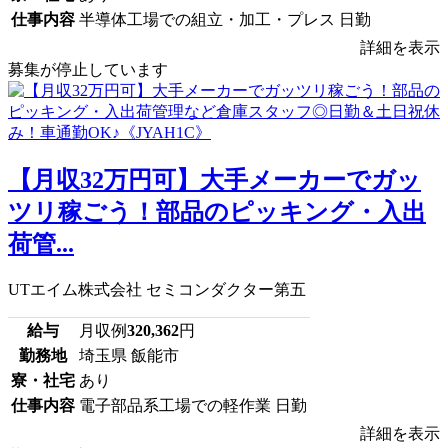
仕事内容
半導体工場での組立・加工・プレス 日勤
詳細を表示
募集が停止しています
【月収32万円可】大手メーカーでガッ
ツリ稼ごう！部品のピッキング・入出
荷管...
UTエイム株式会社 セミコンダクター第五
給与
月収例
320,362
円
勤務地
埼玉県 飯能市
寮・社宅
あり
仕事内容
電子部品系工場での軽作業 日勤
詳細を表示