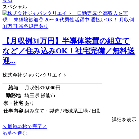
見る
スペシャル
【月収例31万円】半導体装置の組立て
など／住み込みOK！社宅完備／無料送
迎...
株式会社ジャパンクリエイト
給与
月収例
310,000
円
勤務地
埼玉県 飯能市
寮・社宅
あり
仕事内容
組み立て・製造 / 機械系工場 / 日勤
詳細を表示
＼最短45秒で完了／
応募へ進む