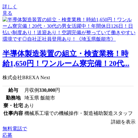
詳しく
見る
半導体製造装置の組立・検査業務！時
給1,650円！ワンルーム寮完備！20代...
株式会社BREXA Next
給与
月収例
330,000
円
勤務地
埼玉県 飯能市
寮・社宅
あり
仕事内容
機械系工場での機械操作・製造補助製造スタッフ
詳細を表示
無料電話で
応募