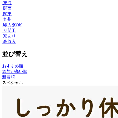
東海
関西
関東
九州
即入寮OK
期間工
寮あり
高収入
並び替え
おすすめ順
給与が高い順
新着順
スペシャル