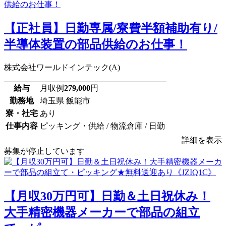
【正社員】日勤専属/寮費半額補助有り/
半導体装置の部品供給のお仕事！
株式会社ワールドインテック(A)
給与
月収例
279,000
円
勤務地
埼玉県 飯能市
寮・社宅
あり
仕事内容
ピッキング・供給 / 物流倉庫 / 日勤
詳細を表示
募集が停止しています
【月収30万円可】日勤＆土日祝休み！
大手精密機器メーカーで部品の組立