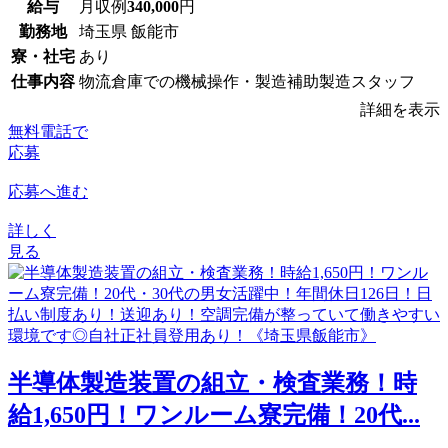
給与
月収例
340,000
円
勤務地
埼玉県 飯能市
寮・社宅
あり
仕事内容
物流倉庫での機械操作・製造補助製造スタッフ
詳細を表示
無料電話で
応募
応募へ進む
詳しく
見る
半導体製造装置の組立・検査業務！時
給1,650円！ワンルーム寮完備！20代...