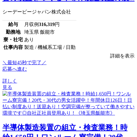
シーデーピージャパン株式会社
給与
月収例
316,319
円
勤務地
埼玉県 飯能市
寮・社宅
あり
仕事内容
製造 / 機械系工場 / 日勤
詳細を表示
＼最短45秒で完了／
応募へ進む
詳しく
見る
半導体製造装置の組立・検査業務！時