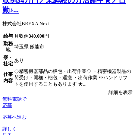
収例34万円／未経験の方活躍中★／日
勤♪...
株式会社BREXA Next
給与
月収例
340,000
円
勤務
埼玉県 飯能市
地
寮・
あり
社宅
◇精密機器部品の梱包・出荷作業◇ ・精密機器製品の
仕事
荷受け・開梱・梱包・運搬 ・出荷作業 ※ハンドリフ
内容
トを使用することもあります ★...
詳細を表示
無料電話で
応募
応募へ進む
詳しく