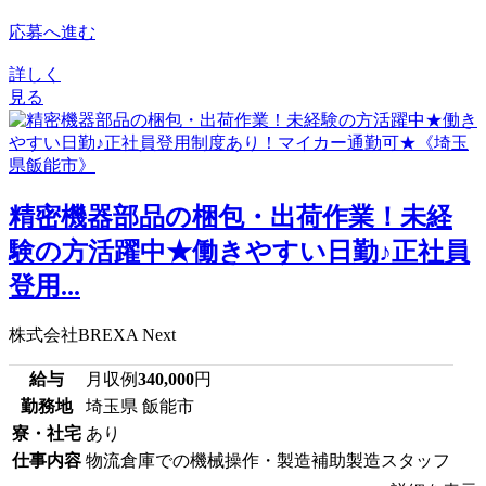
応募へ進む
詳しく
見る
精密機器部品の梱包・出荷作業！未経
験の方活躍中★働きやすい日勤♪正社員
登用...
株式会社BREXA Next
給与
月収例
340,000
円
勤務地
埼玉県 飯能市
寮・社宅
あり
仕事内容
物流倉庫での機械操作・製造補助製造スタッフ