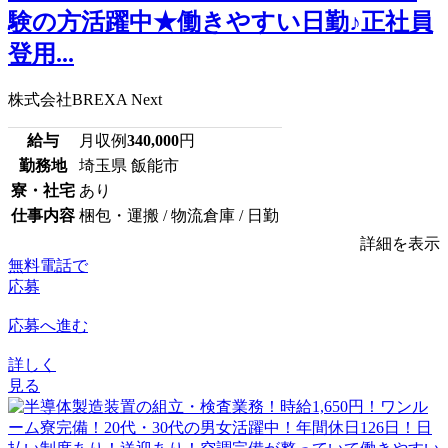
験の方活躍中★働きやすい日勤♪正社員
登用...
株式会社BREXA Next
給与
月収例
340,000
円
勤務地
埼玉県 飯能市
寮・社宅
あり
仕事内容
梱包・運搬 / 物流倉庫 / 日勤
詳細を表示
無料電話で
応募
応募へ進む
詳しく
見る