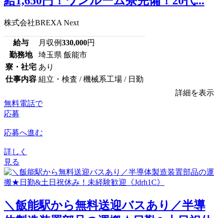
給1,650円！ワンルーム寮完備！20代...
株式会社BREXA Next
給与
月収例
330,000
円
勤務地
埼玉県 飯能市
寮・社宅
あり
仕事内容
組立・検査 / 機械系工場 / 日勤
詳細を表示
無料電話で
応募
応募へ進む
詳しく
見る
＼飯能駅から無料送迎バスあり／半導