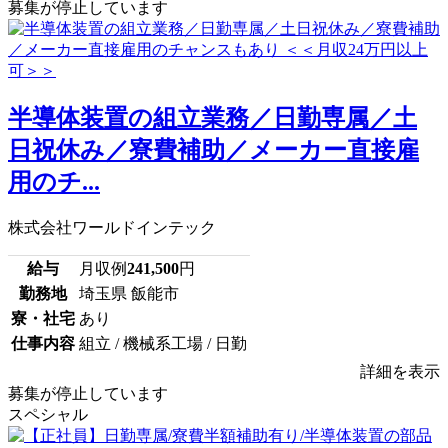
募集が停止しています
半導体装置の組立業務／日勤専属／土
日祝休み／寮費補助／メーカー直接雇
用のチ...
株式会社ワールドインテック
給与
月収例
241,500
円
勤務地
埼玉県 飯能市
寮・社宅
あり
仕事内容
組立 / 機械系工場 / 日勤
詳細を表示
募集が停止しています
スペシャル