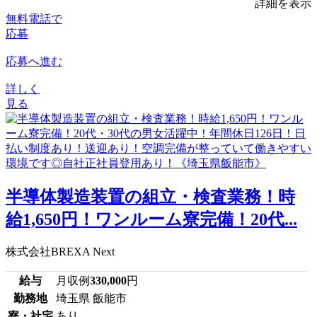
詳細を表示
無料電話で
応募
応募へ進む
詳しく
見る
半導体製造装置の組立・検査業務！時
給1,650円！ワンルーム寮完備！20代...
株式会社BREXA Next
給与
月収例
330,000
円
勤務地
埼玉県 飯能市
寮・社宅
あり