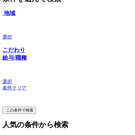
地域
選択
こだわり
給与/職種
選択
条件クリア
この条件で検索
人気の条件から検索