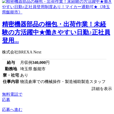
精密機器部品の梱包・出荷作業！未経
験の方活躍中★働きやすい日勤♪正社員
登用...
株式会社BREXA Next
給与
月収例
340,000
円
勤務地
埼玉県 飯能市
寮・社宅
あり
仕事内容
物流倉庫での機械操作・製造補助製造スタッフ
詳細を表示
無料電話で
応募
応募へ進む