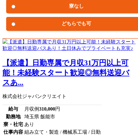
寮なし
どちらでも可
【派遣】日勤専属で月収31万円以上可
能！未経験スタート歓迎◎無料送迎バ
スあ...
株式会社ジャパンクリエイト
給与
月収例
310,000
円
勤務地
埼玉県 飯能市
寮・社宅
あり
仕事内容
組み立て・製造 / 機械系工場 / 日勤