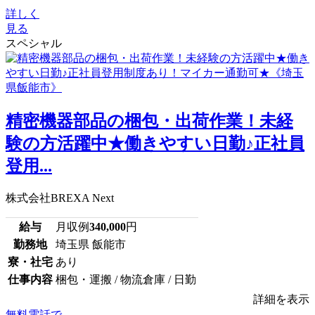
詳しく
見る
スペシャル
精密機器部品の梱包・出荷作業！未経
験の方活躍中★働きやすい日勤♪正社員
登用...
株式会社BREXA Next
給与
月収例
340,000
円
勤務地
埼玉県 飯能市
寮・社宅
あり
仕事内容
梱包・運搬 / 物流倉庫 / 日勤
詳細を表示
無料電話で