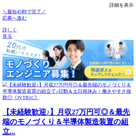
詳細を表示
＼最短45秒で完了／
応募へ進む
詳しく
見る
【未経験歓迎♪】月収27万円可◎＆最先
端のモノづくり＆半導体製造装置の組
立...