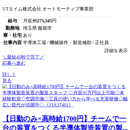
UTエイム株式会社 オートモーティブ事業部
給与
月収例
273,345
円
勤務地
埼玉県 飯能市
寮・社宅
あり
仕事内容
半導体工場 / 機械操作・製造補助 / 正社員
詳細を表示
＼最短45秒で完了／
応募へ進む
詳しく
見る
【日勤のみ×高時給1700円】チームで一
台の装置をつくる半導体製造装置の製...