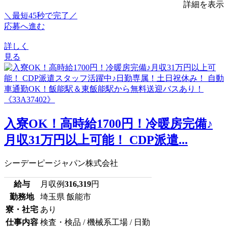
詳細を表示
＼最短45秒で完了／
応募へ進む
詳しく
見る
入寮OK！高時給1700円！冷暖房完備♪
月収31万円以上可能！ CDP派遣...
シーデーピージャパン株式会社
給与
月収例
316,319
円
勤務地
埼玉県 飯能市
寮・社宅
あり
仕事内容
検査・検品 / 機械系工場 / 日勤