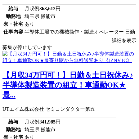
給与
月収例
363,612
円
勤務地
埼玉県 飯能市
寮・社宅
あり
仕事内容
半導体工場での機械操作・製造オペレーター 日勤
詳細を表示
募集が停止しています
【月収34万円可！】日勤＆土日祝休み♪
半導体製造装置の組立！車通勤OK★
最...
UTエイム株式会社 セミコンダクター第五
給与
月収例
341,985
円
勤務地
埼玉県 飯能市
寮・社宅
あり