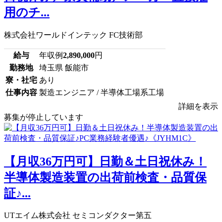
用のチ...
株式会社ワールドインテック FC技術部
給与
年収例
2,890,000
円
勤務地
埼玉県 飯能市
寮・社宅
あり
仕事内容
製造エンジニア / 半導体工場系工場
詳細を表示
募集が停止しています
【月収36万円可】日勤＆土日祝休み！
半導体製造装置の出荷前検査・品質保
証♪...
UTエイム株式会社 セミコンダクター第五