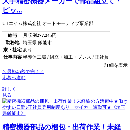
大手精密機器メーカーで部品組立て・
ピッ...
UTエイム株式会社 オートモーティブ事業部
給与
月収例
277,245
円
勤務地
埼玉県 飯能市
寮・社宅
あり
仕事内容
半導体工場 / 組立・加工・プレス / 正社員
詳細を表示
＼最短45秒で完了／
応募へ進む
詳しく
見る
精密機器部品の梱包・出荷作業！未経