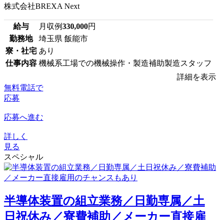
株式会社BREXA Next
給与
月収例
330,000
円
勤務地
埼玉県 飯能市
寮・社宅
あり
仕事内容
機械系工場での機械操作・製造補助製造スタッフ
詳細を表示
無料電話で
応募
応募へ進む
詳しく
見る
スペシャル
半導体装置の組立業務／日勤専属／土
日祝休み／寮費補助／メーカー直接雇