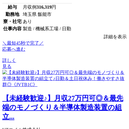
給与
月収例
316,319
円
勤務地
埼玉県 飯能市
寮・社宅
あり
仕事内容
製造 / 機械系工場 / 日勤
詳細を表示
＼最短45秒で完了／
応募へ進む
詳しく
見る
【未経験歓迎♪】月収27万円可◎＆最先
端のモノづくり＆半導体製造装置の組
立...