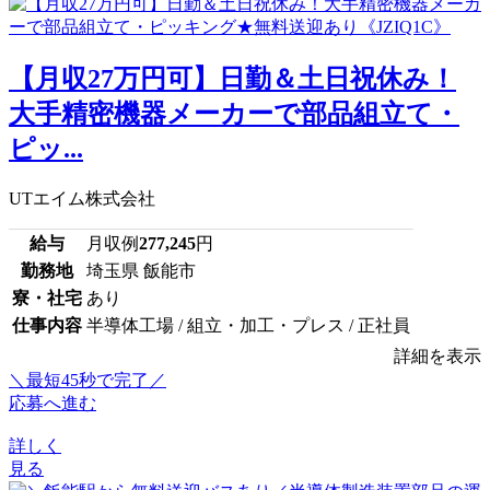
【月収27万円可】日勤＆土日祝休み！
大手精密機器メーカーで部品組立て・
ピッ...
UTエイム株式会社
給与
月収例
277,245
円
勤務地
埼玉県 飯能市
寮・社宅
あり
仕事内容
半導体工場 / 組立・加工・プレス / 正社員
詳細を表示
＼最短45秒で完了／
応募へ進む
詳しく
見る