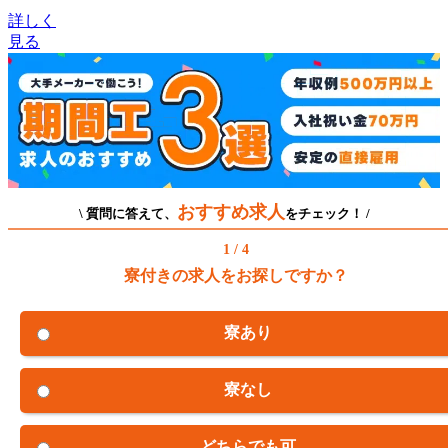
詳しく
見る
おすすめ求人
\ 質問に答えて、
をチェック！ /
1 / 4
寮付きの求人をお探しですか？
寮あり
寮なし
どちらでも可