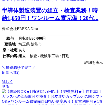
半導体製造装置の組立・検査業務！時
給1,650円！ワンルーム寮完備！20代...
株式会社BREXA Next
給与
月収例
330,000
円
勤務地
埼玉県 飯能市
寮・社宅
あり
仕事内容
組立・検査 / 機械系工場 / 日勤
詳細を表示
＼最短45秒で完了／
応募へ進む
詳しく
見る