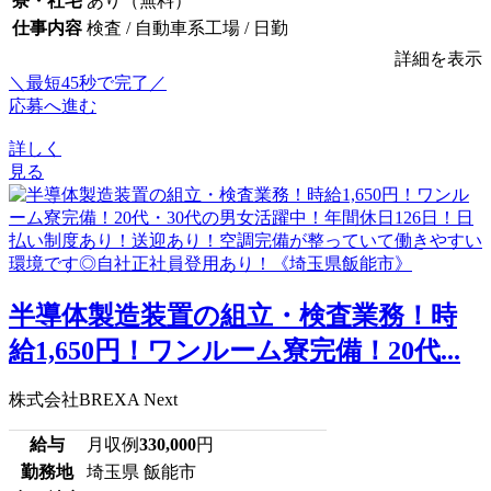
寮・社宅
あり（無料）
仕事内容
検査 / 自動車系工場 / 日勤
詳細を表示
＼最短45秒で完了／
応募へ進む
詳しく
見る
半導体製造装置の組立・検査業務！時
給1,650円！ワンルーム寮完備！20代...
株式会社BREXA Next
給与
月収例
330,000
円
勤務地
埼玉県 飯能市