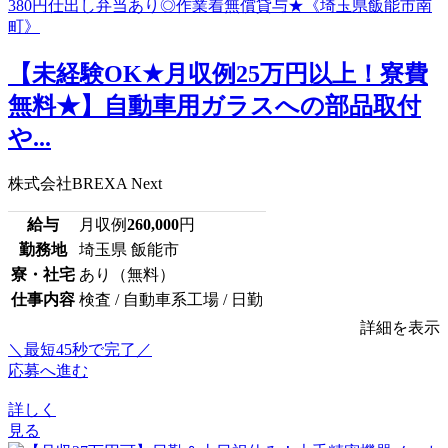
【未経験OK★月収例25万円以上！寮費
無料★】自動車用ガラスへの部品取付
や...
株式会社BREXA Next
給与
月収例
260,000
円
勤務地
埼玉県 飯能市
寮・社宅
あり（無料）
仕事内容
検査 / 自動車系工場 / 日勤
詳細を表示
＼最短45秒で完了／
応募へ進む
詳しく
見る