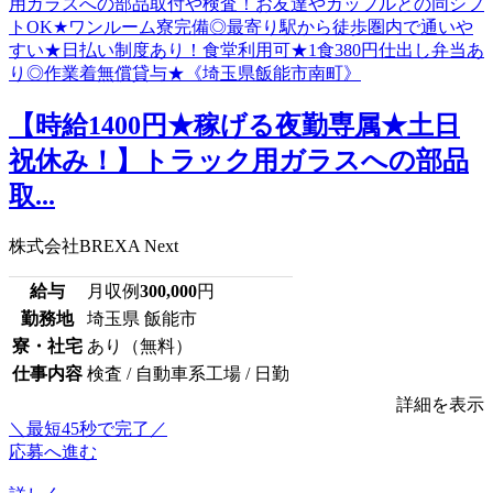
【時給1400円★稼げる夜勤専属★土日
祝休み！】トラック用ガラスへの部品
取...
株式会社BREXA Next
給与
月収例
300,000
円
勤務地
埼玉県 飯能市
寮・社宅
あり（無料）
仕事内容
検査 / 自動車系工場 / 日勤
詳細を表示
＼最短45秒で完了／
応募へ進む