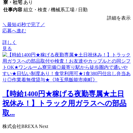
寮・社宅
あり
仕事内容
組立・検査 / 機械系工場 / 日勤
詳細を表示
＼最短45秒で完了／
応募へ進む
詳しく
見る
【時給1400円★稼げる夜勤専属★土日
祝休み！】トラック用ガラスへの部品
取...
株式会社BREXA Next