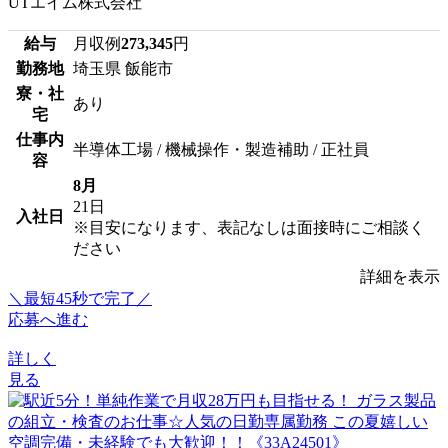
UTエイム株式会社
給与
月収例
273,345
円
勤務地
埼玉県 飯能市
寮・社
あり
宅
仕事内
半導体工場 / 機械操作・製造補助 / 正社員
容
8月
21日
入社日
※目安になります、表記なしは面接時にご相談く
ださい
詳細を表示
＼最短45秒で完了／
応募へ進む
詳しく
見る