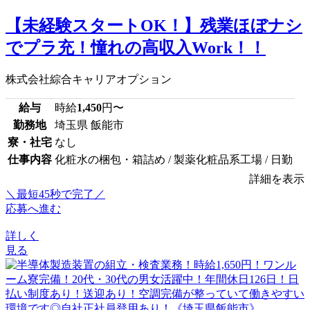
【未経験スタートOK！】残業ほぼナシ
でプラ充！憧れの高収入Work！！
株式会社綜合キャリアオプション
給与
時給
1,450
円〜
勤務地
埼玉県 飯能市
寮・社宅
なし
仕事内容
化粧水の梱包・箱詰め / 製薬化粧品系工場 / 日勤
詳細を表示
＼最短45秒で完了／
応募へ進む
詳しく
見る