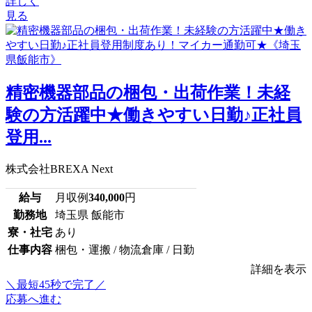
詳しく
見る
精密機器部品の梱包・出荷作業！未経
験の方活躍中★働きやすい日勤♪正社員
登用...
株式会社BREXA Next
給与
月収例
340,000
円
勤務地
埼玉県 飯能市
寮・社宅
あり
仕事内容
梱包・運搬 / 物流倉庫 / 日勤
詳細を表示
＼最短45秒で完了／
応募へ進む