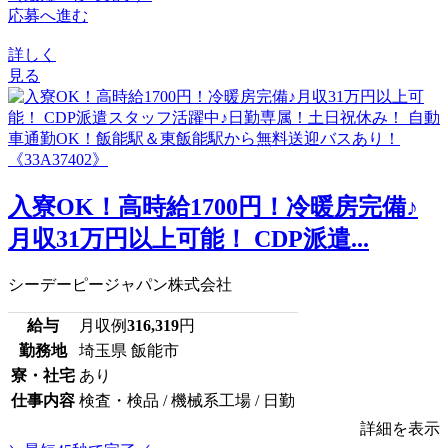
応募へ進む
詳しく
見る
入寮OK！高時給1700円！冷暖房完備♪
月収31万円以上可能！ CDP派遣...
シーデーピージャパン株式会社
給与
月収例
316,319
円
勤務地
埼玉県 飯能市
寮・社宅
あり
仕事内容
検査・検品 / 機械系工場 / 日勤
詳細を表示