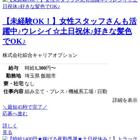
【未経験OK！】女性スタッフさんも活
躍中♪ウレシイ☆土日祝休♪好きな髪色
でOK♪
株式会社綜合キャリアオプション
給与
時給
1,300
円〜
勤務地
埼玉県 飯能市
寮・社宅
なし
仕事内容
組み立て・プレス / 機械系工場 / 日勤
詳細を表示
＼最短45秒で完了／
応募へ進む
詳しく
見る