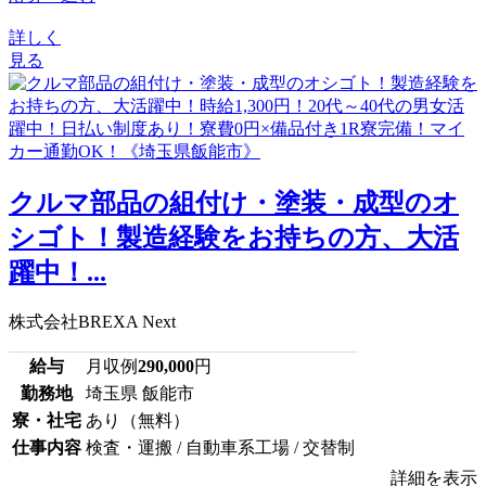
詳しく
見る
クルマ部品の組付け・塗装・成型のオ
シゴト！製造経験をお持ちの方、大活
躍中！...
株式会社BREXA Next
給与
月収例
290,000
円
勤務地
埼玉県 飯能市
寮・社宅
あり（無料）
仕事内容
検査・運搬 / 自動車系工場 / 交替制
詳細を表示