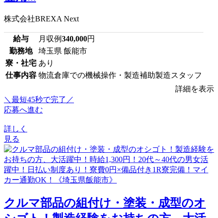
株式会社BREXA Next
給与
月収例
340,000
円
勤務地
埼玉県 飯能市
寮・社宅
あり
仕事内容
物流倉庫での機械操作・製造補助製造スタッフ
詳細を表示
＼最短45秒で完了／
応募へ進む
詳しく
見る
クルマ部品の組付け・塗装・成型のオ