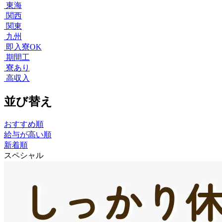
東海
関西
関東
九州
即入寮OK
期間工
寮あり
高収入
並び替え
おすすめ順
給与が高い順
新着順
スペシャル