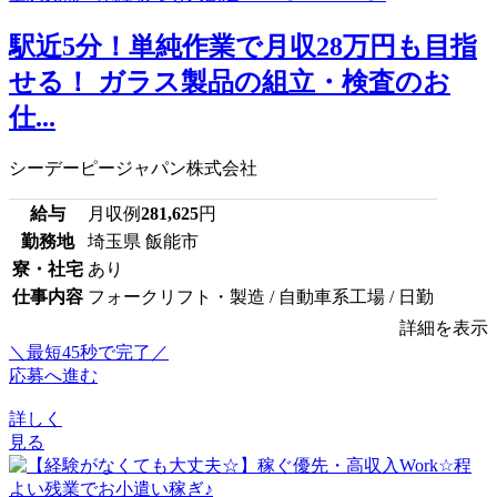
駅近5分！単純作業で月収28万円も目指
せる！ ガラス製品の組立・検査のお
仕...
シーデーピージャパン株式会社
給与
月収例
281,625
円
勤務地
埼玉県 飯能市
寮・社宅
あり
仕事内容
フォークリフト・製造 / 自動車系工場 / 日勤
詳細を表示
＼最短45秒で完了／
応募へ進む
詳しく
見る