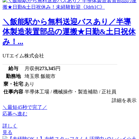
＼飯能駅から無料送迎バスあり／半導
体製造装置部品の運搬★日勤&土日祝休
み！...
UTエイム株式会社
給与
月収例
273,345
円
勤務地
埼玉県 飯能市
寮・社宅
あり
仕事内容
半導体工場 / 機械操作・製造補助 / 正社員
詳細を表示
＼最短45秒で完了／
応募へ進む
詳しく
見る