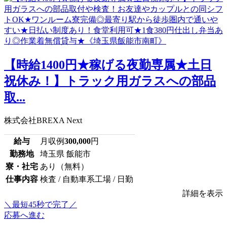
【時給1400円★稼げる夜勤専属★土日
祝休み！】トラック用ガラスへの部品
取...
株式会社BREXA Next
給与
月収例
300,000
円
勤務地
埼玉県 飯能市
寮・社宅
あり（無料）
仕事内容
検査 / 自動車系工場 / 日勤
詳細を表示
＼最短45秒で完了／
応募へ進む