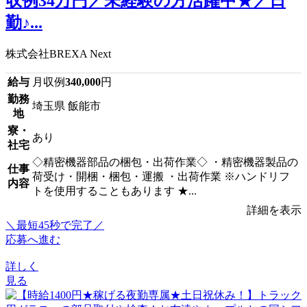
収例34万円／未経験の方活躍中★／日
勤♪...
株式会社BREXA Next
給与
月収例
340,000
円
勤務
埼玉県 飯能市
地
寮・
あり
社宅
◇精密機器部品の梱包・出荷作業◇ ・精密機器製品の
仕事
荷受け・開梱・梱包・運搬 ・出荷作業 ※ハンドリフ
内容
トを使用することもあります ★...
詳細を表示
＼最短45秒で完了／
応募へ進む
詳しく
見る