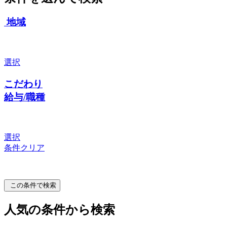
地域
選択
こだわり
給与/職種
選択
条件クリア
この条件で検索
人気の条件から検索