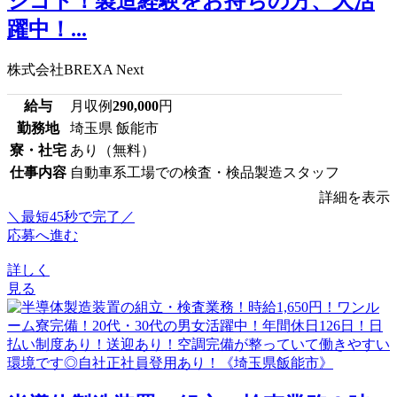
シゴト！製造経験をお持ちの方、大活
躍中！...
株式会社BREXA Next
給与
月収例
290,000
円
勤務地
埼玉県 飯能市
寮・社宅
あり（無料）
仕事内容
自動車系工場での検査・検品製造スタッフ
詳細を表示
＼最短45秒で完了／
応募へ進む
詳しく
見る