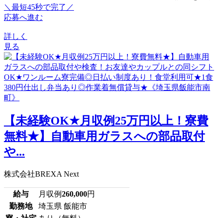
＼最短45秒で完了／
応募へ進む
詳しく
見る
【未経験OK★月収例25万円以上！寮費
無料★】自動車用ガラスへの部品取付
や...
株式会社BREXA Next
給与
月収例
260,000
円
勤務地
埼玉県 飯能市