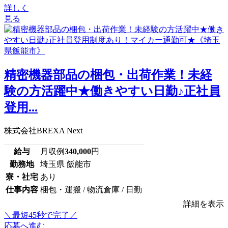
詳しく
見る
精密機器部品の梱包・出荷作業！未経
験の方活躍中★働きやすい日勤♪正社員
登用...
株式会社BREXA Next
給与
月収例
340,000
円
勤務地
埼玉県 飯能市
寮・社宅
あり
仕事内容
梱包・運搬 / 物流倉庫 / 日勤
詳細を表示
＼最短45秒で完了／
応募へ進む