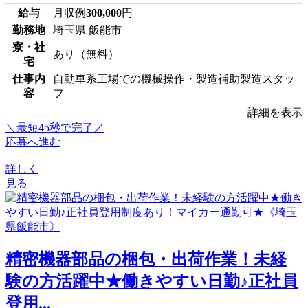
給与
月収例
300,000
円
勤務地
埼玉県 飯能市
寮・社
あり（無料）
宅
仕事内
自動車系工場での機械操作・製造補助製造スタッ
容
フ
詳細を表示
＼最短45秒で完了／
応募へ進む
詳しく
見る
精密機器部品の梱包・出荷作業！未経
験の方活躍中★働きやすい日勤♪正社員
登用...