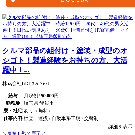
クルマ部品の組付け・塗装・成型のオ
シゴト！製造経験をお持ちの方、大活
躍中！...
株式会社BREXA Next
給与
月収例
290,000
円
勤務地
埼玉県 飯能市
寮・社宅
あり（無料）
仕事内容
検査・運搬 / 自動車系工場 / 交替制
詳細を表示
＼最短45秒で完了／