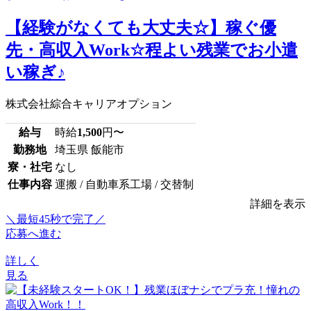
【経験がなくても大丈夫☆】稼ぐ優
先・高収入Work☆程よい残業でお小遣
い稼ぎ♪
株式会社綜合キャリアオプション
給与
時給
1,500
円〜
勤務地
埼玉県 飯能市
寮・社宅
なし
仕事内容
運搬 / 自動車系工場 / 交替制
詳細を表示
＼最短45秒で完了／
応募へ進む
詳しく
見る