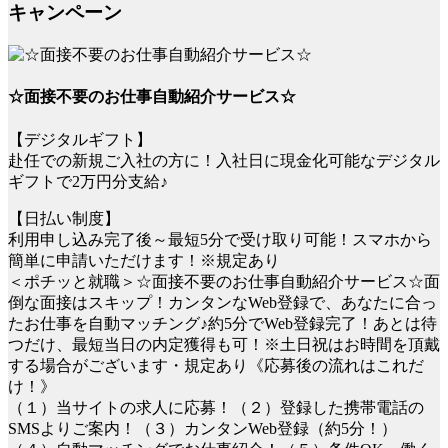
キャンペーン
☆面接不要のお仕事自動紹介サービス☆
【デジタルギフト】
赴任での新規ご入社の方に！入社日に現金化可能なデジタル
ギフトで2万円分支給♪
【日払い制度】
利用申し込み完了後～最短5分で受け取り可能！スマホから
簡単に申請いただけます！※規定あり
＜ポチッと就職＞☆面接不要のお仕事自動紹介サービス☆面
倒な面接はスキップ！カンタンなWeb登録で、あなたに合っ
たお仕事を自動マッチング♪約5分でWeb登録完了！あとは待
つだけ、最短当日の内定獲得も可！※土日祝はお時間を頂戴
する場合がございます・規定あり《応募後の流れはこれだ
け！》
（１）当サイトの求人に応募！（２）登録した携帯電話の
SMSよりご案内！（３）カンタンWeb登録（約5分！）