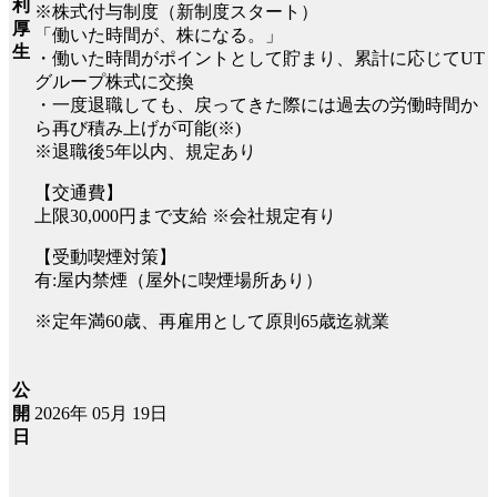
利
※株式付与制度（新制度スタート）
厚
「働いた時間が、株になる。」
生
・働いた時間がポイントとして貯まり、累計に応じてUT
グループ株式に交換
・一度退職しても、戻ってきた際には過去の労働時間か
ら再び積み上げが可能(※)
※退職後5年以内、規定あり
【交通費】
上限30,000円まで支給 ※会社規定有り
【受動喫煙対策】
有:屋内禁煙（屋外に喫煙場所あり）
※定年満60歳、再雇用として原則65歳迄就業
公
2026年 05月 19日
開
日