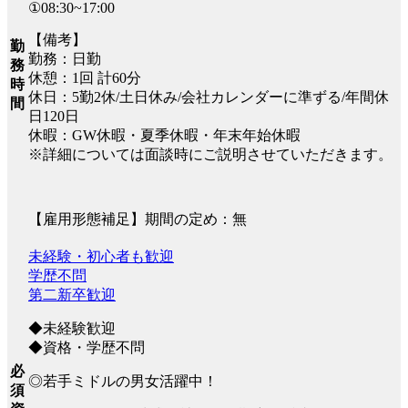
①08:30~17:00
【備考】
勤
勤務：日勤
務
休憩：1回 計60分
時
休日：5勤2休/土日休み/会社カレンダーに準ずる/年間休
間
日120日
休暇：GW休暇・夏季休暇・年末年始休暇
※詳細については面談時にご説明させていただきます。
【雇用形態補足】期間の定め：無
未経験・初心者も歓迎
学歴不問
第二新卒歓迎
◆未経験歓迎
◆資格・学歴不問
必
◎若手ミドルの男女活躍中！
須