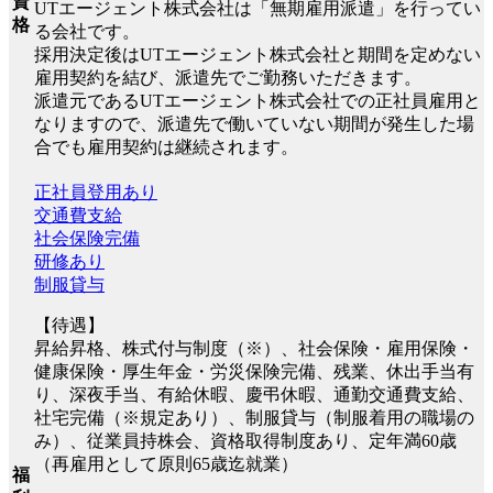
資
UTエージェント株式会社は「無期雇用派遣」を行ってい
格
る会社です。
採用決定後はUTエージェント株式会社と期間を定めない
雇用契約を結び、派遣先でご勤務いただきます。
派遣元であるUTエージェント株式会社での正社員雇用と
なりますので、派遣先で働いていない期間が発生した場
合でも雇用契約は継続されます。
正社員登用あり
交通費支給
社会保険完備
研修あり
制服貸与
【待遇】
昇給昇格、株式付与制度（※）、社会保険・雇用保険・
健康保険・厚生年金・労災保険完備、残業、休出手当有
り、深夜手当、有給休暇、慶弔休暇、通勤交通費支給、
社宅完備（※規定あり）、制服貸与（制服着用の職場の
み）、従業員持株会、資格取得制度あり、定年満60歳
（再雇用として原則65歳迄就業）
福