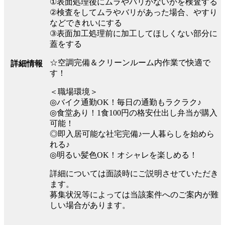
①表面処理後にムラやバリがないかを検査する
②検査をしてムラやバリがあった場合、やすり
などできれいにする
③表面加工処理前に加工してほしくない部分に
蓋をする
☆空調完備＆クリーンルーム内作業で快適で
詳細情報
す！
＜職場環境＞
◎バイク通勤OK！毎日の通勤もラクラク♪
◎食堂あり！1食100円の格安仕出し弁当が購入
可能！
◎即入居可能な社宅完備♪一人暮らしを始めら
れる♪
◎明るい髪色OK！オシャレを楽しめる！
詳細については面談時にご説明させていただき
ます。
募集状況等によっては当該案件へのご案内が難
しい場合があります。