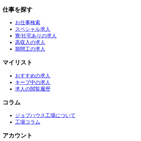
仕事を探す
お仕事検索
スペシャル求人
寮/社宅ありの求人
高収入の求人
期間工の求人
マイリスト
おすすめの求人
キープ中の求人
求人の閲覧履歴
コラム
ジョブハウス工場について
工場コラム
アカウント