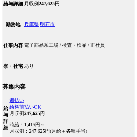
月収例
247,625
円
給与詳細
兵庫県
明石市
勤務地
電子部品系工場 / 検査・検品 / 正社員
仕事内容
あり
寮・社宅
募集内容
週払い
給料前払いOK
給
月収例
247,625
円
与
詳
時給：1,415円～
細
月収例：247,625円(月給＋各種手当)