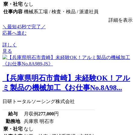
寮・社宅
なし
仕事内容
機械系工場 / 検査・検品 / 派遣社員
詳細を表示
＼最短45秒で完了／
応募へ進む
詳しく
見る
【兵庫県明石市貴崎】未経験OK！アル
ミ製品の機械加工《お仕事No.8A98...
日研トータルソーシング株式会社
給与
月収例
277,000
円
勤務地
兵庫県 明石市
寮・社宅
なし