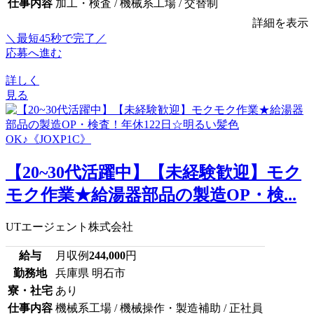
仕事内容
加工・検査 / 機械系工場 / 交替制
詳細を表示
＼最短45秒で完了／
応募へ進む
詳しく
見る
【20~30代活躍中】【未経験歓迎】モク
モク作業★給湯器部品の製造OP・検...
UTエージェント株式会社
給与
月収例
244,000
円
勤務地
兵庫県 明石市
寮・社宅
あり
仕事内容
機械系工場 / 機械操作・製造補助 / 正社員