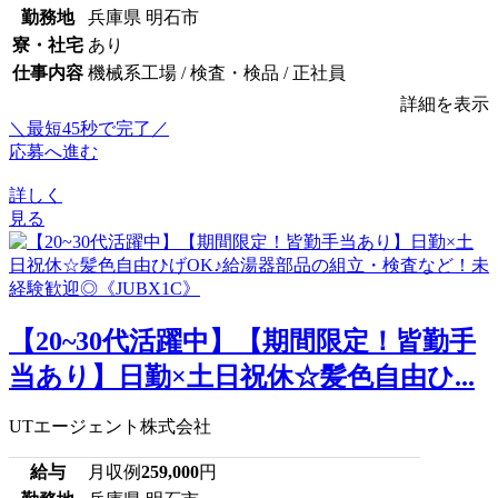
勤務地
兵庫県 明石市
寮・社宅
あり
仕事内容
機械系工場 / 検査・検品 / 正社員
詳細を表示
＼最短45秒で完了／
応募へ進む
詳しく
見る
【20~30代活躍中】【期間限定！皆勤手
当あり】日勤×土日祝休☆髪色自由ひ...
UTエージェント株式会社
給与
月収例
259,000
円