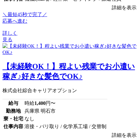
詳細を表示
＼最短45秒で完了／
応募へ進む
詳しく
見る
【未経験OK！】程よい残業でお小遣い
稼ぎ♪好きな髪色でOK♪
株式会社綜合キャリアオプション
給与
時給
1,400
円〜
勤務地
兵庫県 明石市
寮・社宅
なし
仕事内容
溶接・バリ取り / 化学系工場 / 交替制
詳細を表示