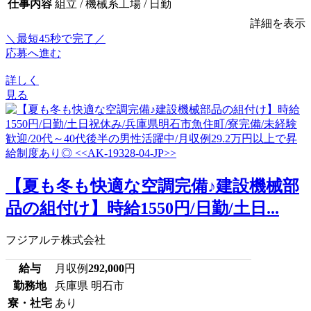
仕事内容
組立 / 機械系工場 / 日勤
詳細を表示
＼最短45秒で完了／
応募へ進む
詳しく
見る
【夏も冬も快適な空調完備♪建設機械部
品の組付け】時給1550円/日勤/土日...
フジアルテ株式会社
給与
月収例
292,000
円
勤務地
兵庫県 明石市
寮・社宅
あり