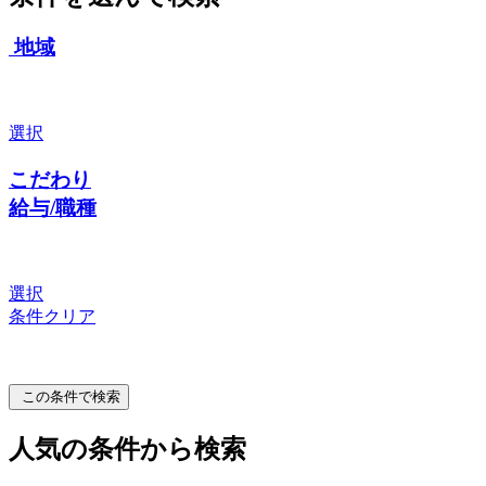
地域
選択
こだわり
給与/職種
選択
条件クリア
この条件で検索
人気の条件から検索