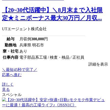
【20~30代活躍中】＼8月末まで入社限
定★ミニボーナス最大30万円／月収...
UTエージェント株式会社
給与
月収例
300,000
円
勤務地
兵庫県 明石市
寮・社宅
あり
仕事内容
電子部品系工場 / 検査・検品 / 正社員
詳細を表示
＼最短45秒で完了／
応募へ進む
詳しく
見る
スペシャル