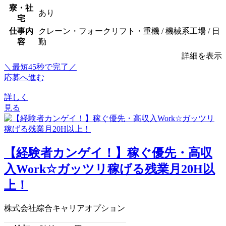
寮・社
あり
宅
仕事内
クレーン・フォークリフト・重機 / 機械系工場 / 日
容
勤
詳細を表示
＼最短45秒で完了／
応募へ進む
詳しく
見る
【経験者カンゲイ！】稼ぐ優先・高収
入Work☆ガッツリ稼げる残業月20H以
上！
株式会社綜合キャリアオプション