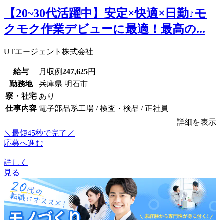
【20~30代活躍中】安定×快適×日勤♪モ
クモク作業デビューに最適！最高の...
UTエージェント株式会社
給与
月収例
247,625
円
勤務地
兵庫県 明石市
寮・社宅
あり
仕事内容
電子部品系工場 / 検査・検品 / 正社員
詳細を表示
＼最短45秒で完了／
応募へ進む
詳しく
見る