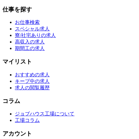
仕事を探す
お仕事検索
スペシャル求人
寮/社宅ありの求人
高収入の求人
期間工の求人
マイリスト
おすすめの求人
キープ中の求人
求人の閲覧履歴
コラム
ジョブハウス工場について
工場コラム
アカウント