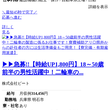
詳細を表示
＼最短45秒で完了／
応募へ進む
詳しく
見る
▶▶急募!!【時給UP1,800円】18～50歳
前半の男性活躍中！二輪車の...
株式会社ビート
給与
月収例
314,456
円
勤務地
兵庫県 明石市
寮・社宅
あり