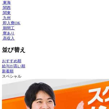
東海
関西
関東
九州
即入寮OK
期間工
寮あり
高収入
並び替え
おすすめ順
給与が高い順
新着順
スペシャル