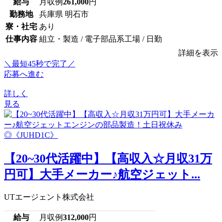
給与
月収例
261,000
円
勤務地
兵庫県 明石市
寮・社宅
あり
仕事内容
組立・製造 / 電子部品系工場 / 日勤
詳細を表示
＼最短45秒で完了／
応募へ進む
詳しく
見る
【20~30代活躍中】【高収入☆月収31万
円可】大手メーカー♪航空ジェット...
UTエージェント株式会社
給与
月収例
312,000
円