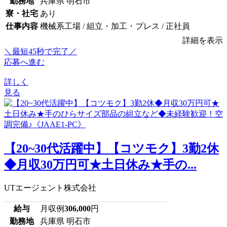
勤務地
兵庫県 明石市
寮・社宅
あり
仕事内容
機械系工場 / 組立・加工・プレス / 正社員
詳細を表示
＼最短45秒で完了／
応募へ進む
詳しく
見る
【20~30代活躍中】【コツモク】3勤2休
◆月収30万円可★土日休み★手の...
UTエージェント株式会社
給与
月収例
306,000
円
勤務地
兵庫県 明石市