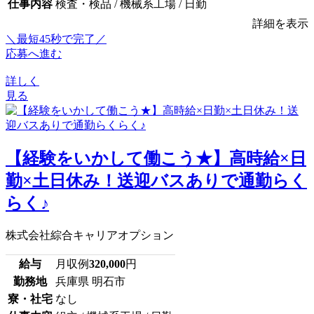
仕事内容
検査・検品 / 機械系工場 / 日勤
詳細を表示
＼最短45秒で完了／
応募へ進む
詳しく
見る
【経験をいかして働こう★】高時給×日
勤×土日休み！送迎バスありで通勤らく
らく♪
株式会社綜合キャリアオプション
給与
月収例
320,000
円
勤務地
兵庫県 明石市
寮・社宅
なし