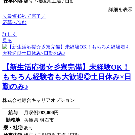
仕事内容
組立 / 機械系工場 / 日勤
詳細を表示
＼最短45秒で完了／
応募へ進む
詳しく
見る
【新生活応援☆彡寮完備】未経験OK！
もちろん経験者も大歓迎◎土日休み×日
勤のみ♪
株式会社綜合キャリアオプション
給与
月収例
282,000
円
勤務地
兵庫県 明石市
寮・社宅
あり