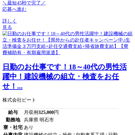
＼最短45秒で完了／
応募へ進む
詳しく
見る
日勤のお仕事です！18～40代の男性活
躍中！建設機械の組立・検査をお任
せ！...
株式会社ビート
給与
月収例
325,000
円
勤務地
兵庫県 明石市
寮・社宅
あり
仕事内容
建設機械の組立・操作 / 自動車系工場 / 日勤