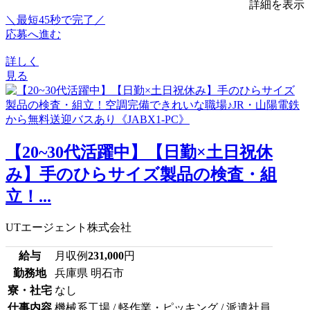
詳細を表示
＼最短45秒で完了／
応募へ進む
詳しく
見る
【20~30代活躍中】【日勤×土日祝休
み】手のひらサイズ製品の検査・組
立！...
UTエージェント株式会社
給与
月収例
231,000
円
勤務地
兵庫県 明石市
寮・社宅
なし
仕事内容
機械系工場 / 軽作業・ピッキング / 派遣社員