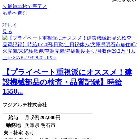
＼最短45秒で完了／
応募へ進む
詳しく
見る
【プライベート重視派にオススメ！建
設機械部品の検査・品質記録】時給
1550...
フジアルテ株式会社
給与
月収例
292,000
円
勤務地
兵庫県 明石市
寮・社宅
あり