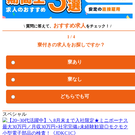
おすすめ求人
\ 質問に答えて、
をチェック！ /
1 / 4
寮付きの求人をお探しですか？
寮あり
寮なし
どちらでも可
スペシャル