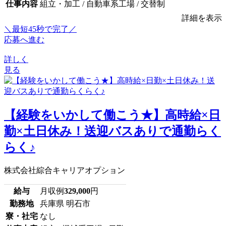
仕事内容
組立・加工 / 自動車系工場 / 交替制
詳細を表示
＼最短45秒で完了／
応募へ進む
詳しく
見る
【経験をいかして働こう★】高時給×日
勤×土日休み！送迎バスありで通勤らく
らく♪
株式会社綜合キャリアオプション
給与
月収例
329,000
円
勤務地
兵庫県 明石市
寮・社宅
なし