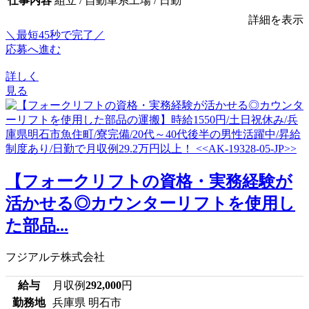
仕事内容
組立 / 自動車系工場 / 日勤
詳細を表示
＼最短45秒で完了／
応募へ進む
詳しく
見る
【フォークリフトの資格・実務経験が
活かせる◎カウンターリフトを使用し
た部品...
フジアルテ株式会社
給与
月収例
292,000
円
勤務地
兵庫県 明石市