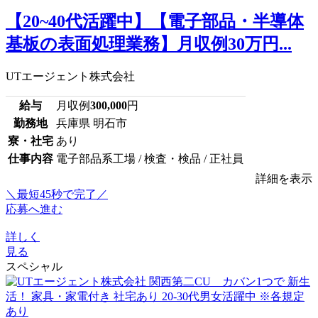
【20~40代活躍中】【電子部品・半導体
基板の表面処理業務】月収例30万円...
UTエージェント株式会社
給与
月収例
300,000
円
勤務地
兵庫県 明石市
寮・社宅
あり
仕事内容
電子部品系工場 / 検査・検品 / 正社員
詳細を表示
＼最短45秒で完了／
応募へ進む
詳しく
見る
スペシャル