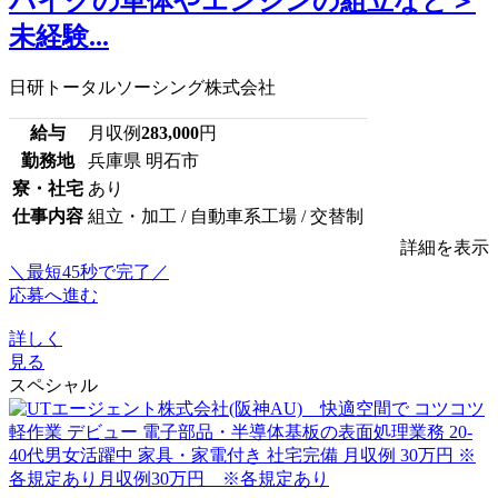
バイクの車体やエンジンの組立など＞
未経験...
日研トータルソーシング株式会社
給与
月収例
283,000
円
勤務地
兵庫県 明石市
寮・社宅
あり
仕事内容
組立・加工 / 自動車系工場 / 交替制
詳細を表示
＼最短45秒で完了／
応募へ進む
詳しく
見る
スペシャル