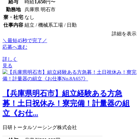
給与
時給
1,650
円〜
勤務地
兵庫県 明石市
寮・社宅
なし
仕事内容
組立 / 機械系工場 / 日勤
詳細を表示
＼最短45秒で完了／
応募へ進む
詳しく
見る
【兵庫県明石市】組立経験ある方急
募！土日祝休み！寮完備！計量器の組
立《お仕...
日研トータルソーシング株式会社