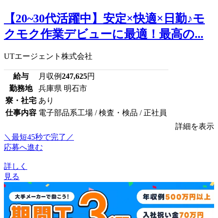
【20~30代活躍中】安定×快適×日勤♪モ
クモク作業デビューに最適！最高の...
UTエージェント株式会社
給与
月収例
247,625
円
勤務地
兵庫県 明石市
寮・社宅
あり
仕事内容
電子部品系工場 / 検査・検品 / 正社員
詳細を表示
＼最短45秒で完了／
応募へ進む
詳しく
見る