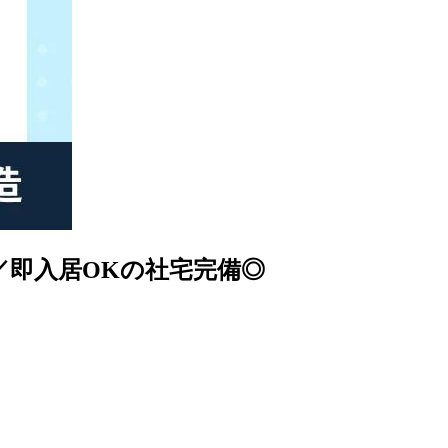
／即入居OKの社宅完備◎