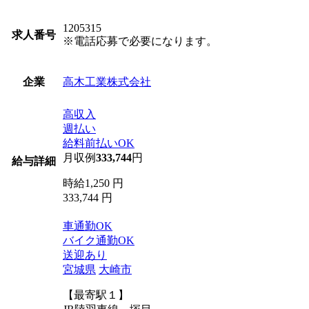
1205315
求人番号
※電話応募で必要になります。
高木工業株式会社
企業
高収入
週払い
給料前払いOK
月収例
333,744
円
給与詳細
時給1,250 円
333,744 円
車通勤OK
バイク通勤OK
送迎あり
宮城県
大崎市
【最寄駅１】