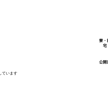
寮・
宅
公開
しています