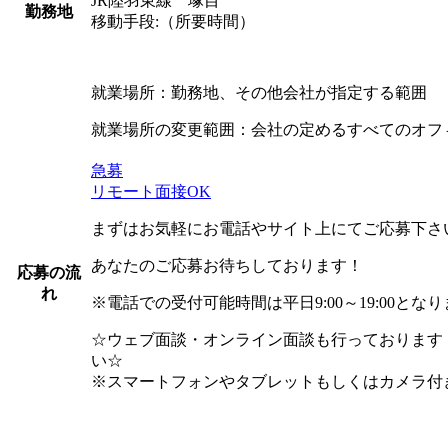
JR陸羽東線 塚目
勤務地
移動手段:（所要時間）
就業場所：勤務地、その他会社が指定する範囲
就業場所の変更範囲：会社の定めるすべてのオフ
急募
リモート面接OK
まずはお気軽にお電話やサイト上にてご応募下さ
あなたのご応募お待ちしております！
応募の流
れ
※電話での受付可能時間は平日9:00～19:00とな
☆ウェブ面談・オンライン面談も行っております
い☆
※スマートフォンやタブレットもしくはカメラ付