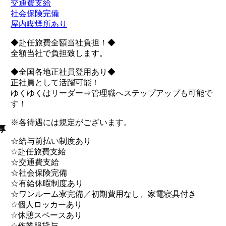
交通費支給
社会保険完備
屋内喫煙所あり
◆赴任旅費全額当社負担！◆
全額当社で負担致します。
◆全国各地正社員登用あり◆
正社員として活躍可能！
ゆくゆくはリーダー⇒管理職へステップアップも可能で
す！
※各待遇には規定がございます。
厚
☆給与前払い制度あり
☆赴任旅費支給
☆交通費支給
☆社会保険完備
☆有給休暇制度あり
☆ワンルーム寮完備／初期費用なし、家電寝具付き
☆個人ロッカーあり
☆休憩スペースあり
☆作業服貸与