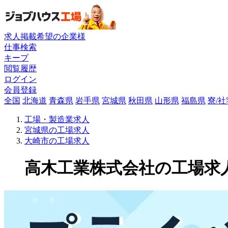
求人掲載希望の企業様
仕事検索
キープ
閲覧履歴
ログイン
会員登録
全国
北海道
青森県
岩手県
宮城県
秋田県
山形県
福島県
寮/
工場・製造業求人
宮城県の工場求人
大崎市の工場求人
高木工業株式会社の工場求人(1