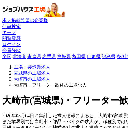
求人掲載希望の企業様
仕事検索
キープ
閲覧履歴
ログイン
会員登録
全国
北海道
青森県
岩手県
宮城県
秋田県
山形県
福島県
寮/
工場・製造業求人
宮城県の工場求人
大崎市の工場求人
大崎市・フリーター歓迎の工場求人
大崎市(宮城県)・フリーター歓
2026年08月04日に集計した求人情報によると、大崎市(宮城
また業界別では自動車・部品・バイクの求人が、職種別では
日研トータルソーシング株式会社の求人も掲載されておりま