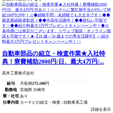
自動車部品の組立・検査作業★入社特
典！寮費補助2000円/日、最大4万円/...
高木工業株式会社
給与
月収例
275,100
円
勤務地
宮城県 大崎市
寮・社宅
あり
仕事内容
カーナビの組立・検査 / 自動車系工場
詳細を表示