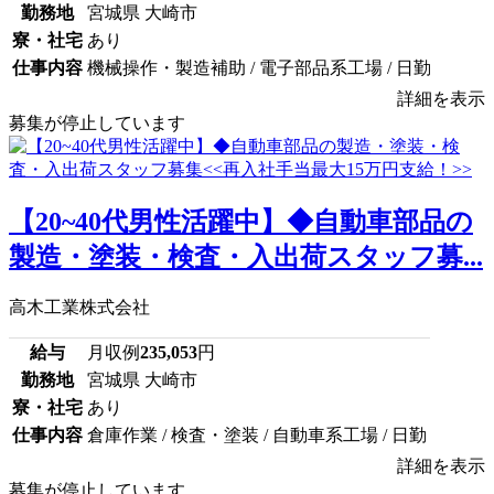
勤務地
宮城県 大崎市
寮・社宅
あり
仕事内容
機械操作・製造補助 / 電子部品系工場 / 日勤
詳細を表示
募集が停止しています
【20~40代男性活躍中】◆自動車部品の
製造・塗装・検査・入出荷スタッフ募...
高木工業株式会社
給与
月収例
235,053
円
勤務地
宮城県 大崎市
寮・社宅
あり
仕事内容
倉庫作業 / 検査・塗装 / 自動車系工場 / 日勤
詳細を表示
募集が停止しています