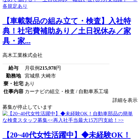
【車載製品の組み立て・検査】入社特
典！社宅費補助あり／土日祝休み／家
具・家...
高木工業株式会社
給与
月収例
215,978
円
勤務地
宮城県 大崎市
寮・社宅
あり
仕事内容
カーナビの組立・検査 / 自動車系工場
詳細を表示
募集が停止しています
【20~40代女性活躍中】◆未経験OK！