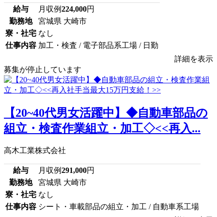
給与
月収例
224,000
円
勤務地
宮城県 大崎市
寮・社宅
なし
仕事内容
加工・検査 / 電子部品系工場 / 日勤
詳細を表示
募集が停止しています
【20~40代男女活躍中】◆自動車部品の
組立・検査作業組立・加工◇<<再入...
高木工業株式会社
給与
月収例
291,000
円
勤務地
宮城県 大崎市
寮・社宅
なし
仕事内容
シート・車載部品の組立・加工 / 自動車系工場