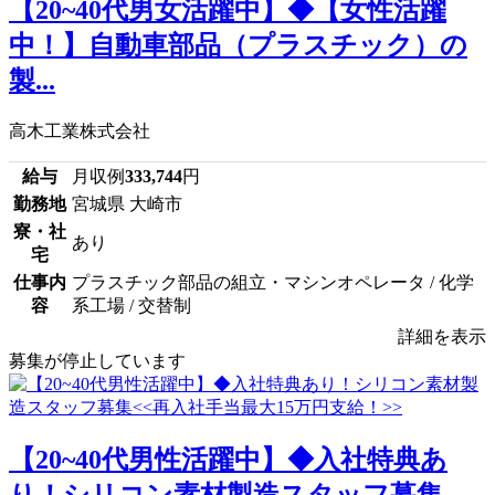
【20~40代男女活躍中】◆【女性活躍
中！】自動車部品（プラスチック）の
製...
高木工業株式会社
給与
月収例
333,744
円
勤務地
宮城県 大崎市
寮・社
あり
宅
仕事内
プラスチック部品の組立・マシンオペレータ / 化学
容
系工場 / 交替制
詳細を表示
募集が停止しています
【20~40代男性活躍中】◆入社特典あ
り！シリコン素材製造スタッフ募集