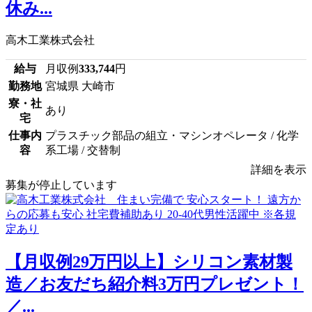
休み...
高木工業株式会社
給与
月収例
333,744
円
勤務地
宮城県 大崎市
寮・社
あり
宅
仕事内
プラスチック部品の組立・マシンオペレータ / 化学
容
系工場 / 交替制
詳細を表示
募集が停止しています
【月収例29万円以上】シリコン素材製
造／お友だち紹介料3万円プレゼント！
／...