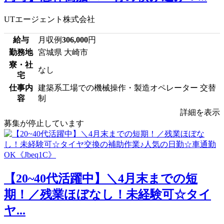
UTエージェント株式会社
給与
月収例
306,000
円
勤務地
宮城県 大崎市
寮・社
なし
宅
仕事内
建築系工場での機械操作・製造オペレーター 交替
容
制
詳細を表示
募集が停止しています
【20~40代活躍中】＼4月末までの短
期！／残業ほぼなし！未経験可☆タイ
ヤ...