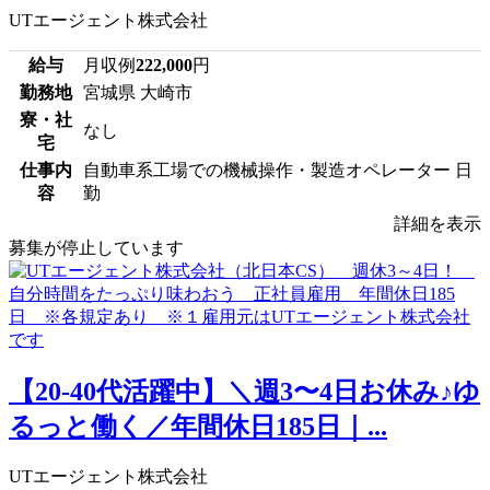
UTエージェント株式会社
給与
月収例
222,000
円
勤務地
宮城県 大崎市
寮・社
なし
宅
仕事内
自動車系工場での機械操作・製造オペレーター 日
容
勤
詳細を表示
募集が停止しています
【20-40代活躍中】＼週3〜4日お休み♪ゆ
るっと働く／年間休日185日｜...
UTエージェント株式会社