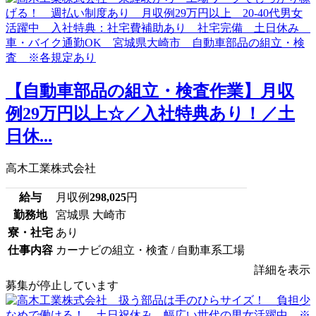
【自動車部品の組立・検査作業】月収
例29万円以上☆／入社特典あり！／土
日休...
高木工業株式会社
給与
月収例
298,025
円
勤務地
宮城県 大崎市
寮・社宅
あり
仕事内容
カーナビの組立・検査 / 自動車系工場
詳細を表示
募集が停止しています