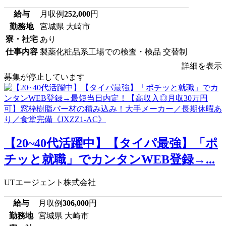
給与
月収例
252,000
円
勤務地
宮城県 大崎市
寮・社宅
あり
仕事内容
製薬化粧品系工場での検査・検品 交替制
詳細を表示
募集が停止しています
【20~40代活躍中】【タイパ最強】「ポ
チッと就職」でカンタンWEB登録→...
UTエージェント株式会社
給与
月収例
306,000
円
勤務地
宮城県 大崎市