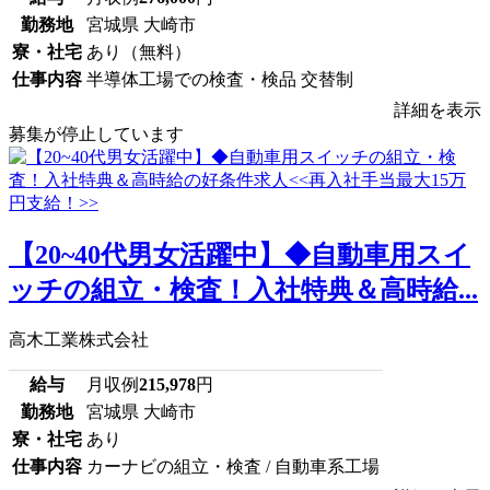
勤務地
宮城県 大崎市
寮・社宅
あり（無料）
仕事内容
半導体工場での検査・検品 交替制
詳細を表示
募集が停止しています
【20~40代男女活躍中】◆自動車用スイ
ッチの組立・検査！入社特典＆高時給...
高木工業株式会社
給与
月収例
215,978
円
勤務地
宮城県 大崎市
寮・社宅
あり
仕事内容
カーナビの組立・検査 / 自動車系工場