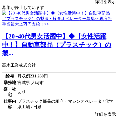
詳細を表示
募集が停止しています
【20~40代男女活躍中】◆【女性活躍
中！】自動車部品（プラスチック）の
製...
高木工業株式会社
給与
月収例
231,260
円
勤務地
宮城県 大崎市
寮・社
あり
宅
仕事内
プラスチック部品の組立・マシンオペレータ / 化学
容
系工場 / 日勤
詳細を表示