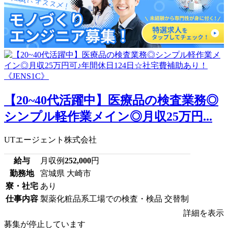
【20~40代活躍中】医療品の検査業務◎
シンプル軽作業メイン◎月収25万円...
UTエージェント株式会社
給与
月収例
252,000
円
勤務地
宮城県 大崎市
寮・社宅
あり
仕事内容
製薬化粧品系工場での検査・検品 交替制
詳細を表示
募集が停止しています