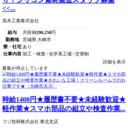
<<...
高木工業株式会社
給与
月収例
290,250
円
勤務地
宮城県 大崎市
寮・社宅
あり
仕事内容
加工・検査 / 化学系工場 / 交替制
詳細を表示
募集が停止しています
時給1400円★履歴書不要★未経験歓迎★
軽作業★スマホ部品の組立や検査作業...
フジ技研株式会社 東北支店