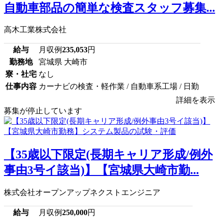
自動車部品の簡単な検査スタッフ募集...
高木工業株式会社
給与
月収例
235,053
円
勤務地
宮城県 大崎市
寮・社宅
なし
仕事内容
カーナビの検査・軽作業 / 自動車系工場 / 日勤
詳細を表示
募集が停止しています
【35歳以下限定(長期キャリア形成/例外
事由3号イ該当)】【宮城県大崎市勤...
株式会社オープンアップネクストエンジニア
給与
月収例
250,000
円