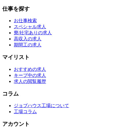
仕事を探す
お仕事検索
スペシャル求人
寮/社宅ありの求人
高収入の求人
期間工の求人
マイリスト
おすすめの求人
キープ中の求人
求人の閲覧履歴
コラム
ジョブハウス工場について
工場コラム
アカウント