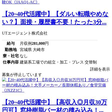
【20~40代活躍中】【ダルい転職やめな
い？】面接・履歴書不要！たった3分...
UTエージェント株式会社
給与
月収例
281,000
円
勤務地
宮城県 大崎市
寮・社宅
なし
仕事内容
建築系工場での組立・加工・プレス 交替制
詳細を表示
募集が停止しています
【20~40代活躍中】【高収入◎月収30万
円可】窓枠樹脂バー材の積み込み！...