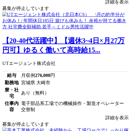
詳細を表示
募集が停止しています
【20-40代活躍中】【週休3~4日×月27万
円可】ゆるく働いて高時給15...
UTエージェント株式会社
給与
月収例
276,000
円
勤務地
宮城県 大崎市
寮・社
あり（無料）
宅
仕事内
電子部品系工場での機械操作・製造オペレーター
容
交替制
詳細を表示
募集が停止しています