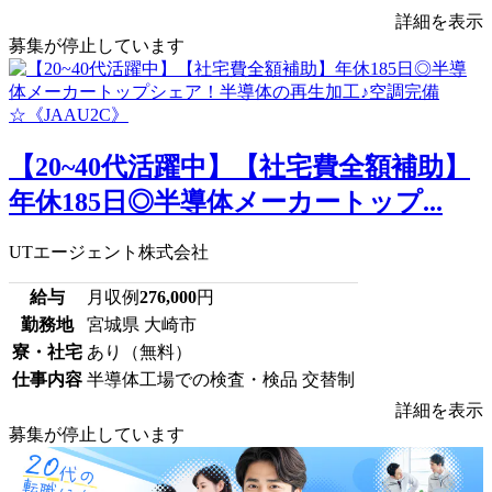
詳細を表示
募集が停止しています
【20~40代活躍中】【社宅費全額補助】
年休185日◎半導体メーカートップ...
UTエージェント株式会社
給与
月収例
276,000
円
勤務地
宮城県 大崎市
寮・社宅
あり（無料）
仕事内容
半導体工場での検査・検品 交替制
詳細を表示
募集が停止しています