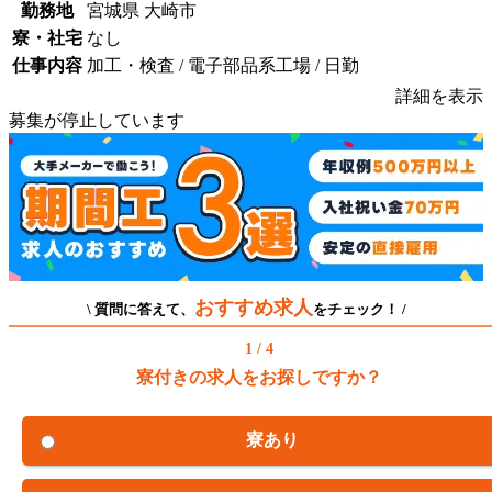
勤務地
宮城県 大崎市
寮・社宅
なし
仕事内容
加工・検査 / 電子部品系工場 / 日勤
詳細を表示
募集が停止しています
おすすめ求人
\ 質問に答えて、
をチェック！ /
1 / 4
寮付きの求人をお探しですか？
寮あり