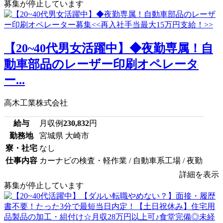
募集が停止しています
【20~40代男女活躍中】◆夜勤専属！自
動車部品のレーザー印刷オペレータ
ー...
高木工業株式会社
給与
月収例
230,832
円
勤務地
宮城県 大崎市
寮・社宅
なし
仕事内容
カーナビの検査・軽作業 / 自動車系工場 / 夜勤
詳細を表示
募集が停止しています