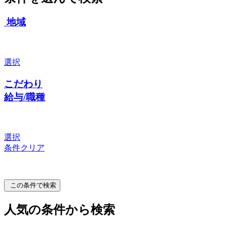
地域
選択
こだわり
給与/職種
選択
条件クリア
この条件で検索
人気の条件から検索