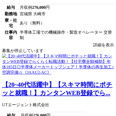
給与
月収例
276,000
円
勤務地
宮城県 大崎市
寮・社
あり（無料）
宅
仕事内
半導体工場での機械操作・製造オペレーター 交替
容
制
詳細を表示
募集が停止しています
【20~40代活躍中】【スキマ時間にポチ
ッと就職！】カンタンWEB登録でら...
UTエージェント株式会社
給与
月収例
276,000
円