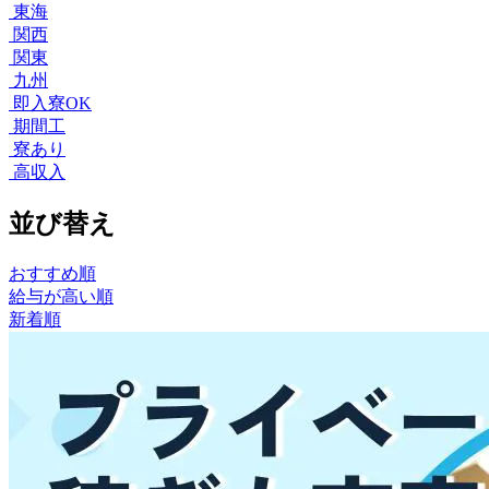
東海
関西
関東
九州
即入寮OK
期間工
寮あり
高収入
並び替え
おすすめ順
給与が高い順
新着順