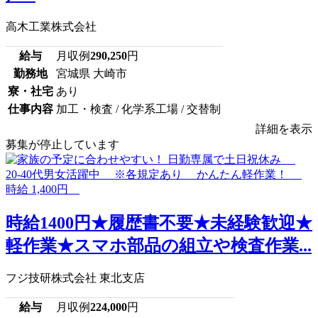
高木工業株式会社
給与
月収例
290,250
円
勤務地
宮城県 大崎市
寮・社宅
あり
仕事内容
加工・検査 / 化学系工場 / 交替制
詳細を表示
募集が停止しています
時給1400円★履歴書不要★未経験歓迎★
軽作業★スマホ部品の組立や検査作業...
フジ技研株式会社 東北支店
給与
月収例
224,000
円