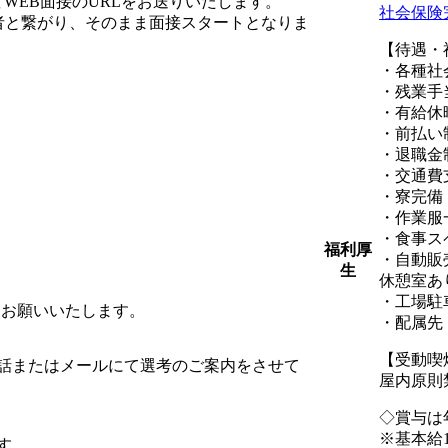
WEB面接のURLをお送りいたします。
社会保険
者と繋がり、そのまま面接スタートとなりま
【待遇・
・各種社
・残業手
・有給休
・前払い
・退職金
・交通費
・寮完備
・作業服
・食事ス
福利厚
・自動販
生
休憩室あ
・工場駐
をお願いいたします。
・配属先
【受動喫
話またはメールにて選考のご案内をさせて
屋内原則
◇賞与は
※基本給
す。