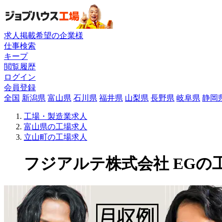
求人掲載希望の企業様
仕事検索
キープ
閲覧履歴
ログイン
会員登録
全国
新潟県
富山県
石川県
福井県
山梨県
長野県
岐阜県
静岡
工場・製造業求人
富山県の工場求人
立山町の工場求人
フジアルテ株式会社 EGの工場求