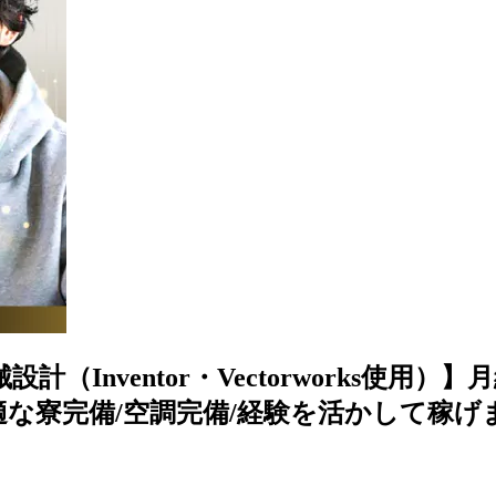
（Inventor・Vectorworks使用）】
完備/空調完備/経験を活かして稼げます◎ <<T