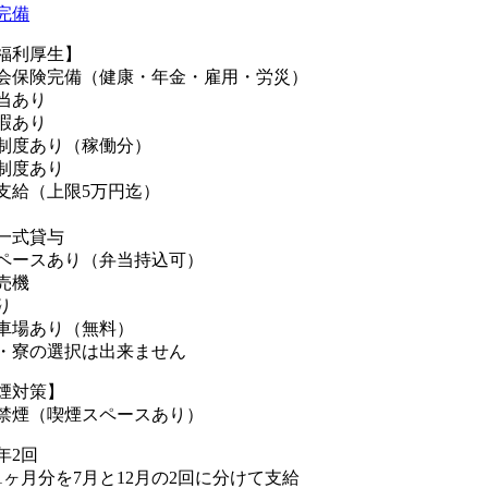
完備
福利厚生】
会保険完備（健康・年金・雇用・労災）
当あり
暇あり
制度あり（稼働分）
制度あり
支給（上限5万円迄）
一式貸与
ペースあり（弁当持込可）
売機
り
車場あり（無料）
・寮の選択は出来ません
煙対策】
禁煙（喫煙スペースあり）
年2回
1ヶ月分を7月と12月の2回に分けて支給