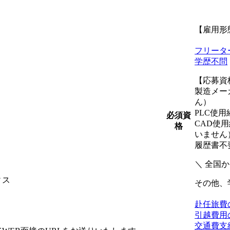
【雇用形
フリータ
学歴不問
【応募資
製造メー
ん）
PLC使
必須資
CAD使
格
いません
履歴書不
＼ 全国
ィス
その他、
赴任旅費
引越費用
交通費支