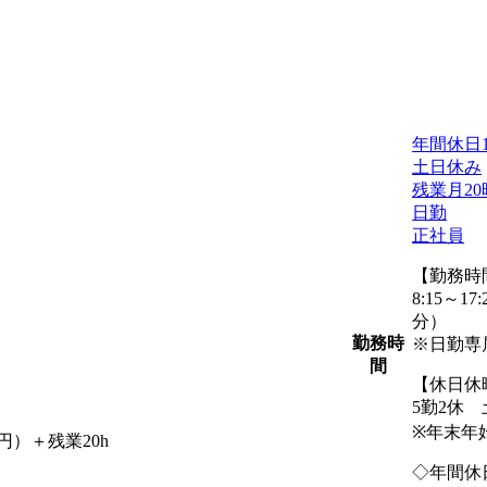
年間休日1
土日休み
残業月2
日勤
正社員
【勤務時
8:15～17
分）
勤務時
※日勤専
間
【休日休
5勤2休
※年末年
円）＋残業20h
◇年間休日