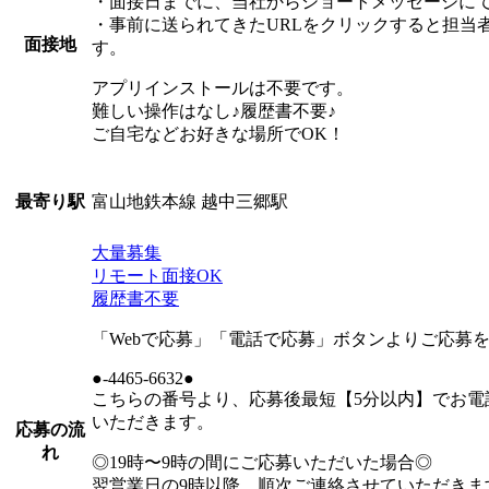
・面接日までに、当社からショートメッセージにて
・事前に送られてきたURLをクリックすると担当
面接地
す。
アプリインストールは不要です。
難しい操作はなし♪履歴書不要♪
ご自宅などお好きな場所でOK！
富山地鉄本線 越中三郷駅
最寄り駅
大量募集
リモート面接OK
履歴書不要
「Webで応募」「電話で応募」ボタンよりご応募
●-4465-6632●
こちらの番号より、応募後最短【5分以内】でお電
いただきます。
応募の流
れ
◎19時〜9時の間にご応募いただいた場合◎
翌営業日の9時以降、順次ご連絡させていただきま