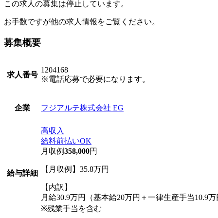
この求人の募集は停止しています。
お手数ですが他の求人情報をご覧ください。
募集概要
1204168
求人番号
※電話応募で必要になります。
フジアルテ株式会社 EG
企業
高収入
給料前払いOK
月収例
358,000
円
【月収例】35.8万円
給与詳細
【内訳】
月給30.9万円（基本給20万円＋一律生産手当10.9万
※残業手当を含む