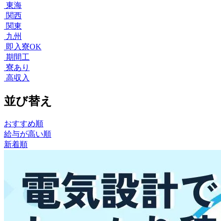
東海
関西
関東
九州
即入寮OK
期間工
寮あり
高収入
並び替え
おすすめ順
給与が高い順
新着順