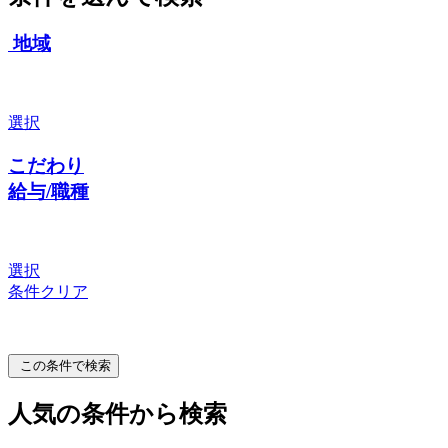
地域
選択
こだわり
給与/職種
選択
条件クリア
この条件で検索
人気の条件から検索