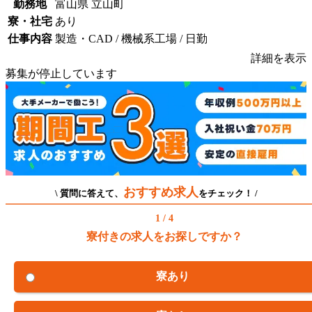
勤務地
富山県 立山町
寮・社宅
あり
仕事内容
製造・CAD / 機械系工場 / 日勤
詳細を表示
募集が停止しています
おすすめ求人
\ 質問に答えて、
をチェック！ /
1 / 4
寮付きの求人をお探しですか？
寮あり