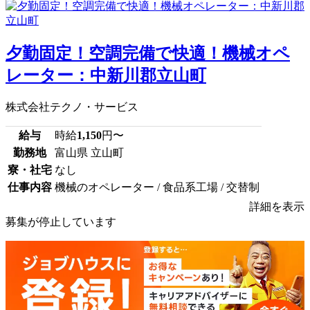
夕勤固定！空調完備で快適！機械オペ
レーター：中新川郡立山町
株式会社テクノ・サービス
給与
時給
1,150
円〜
勤務地
富山県 立山町
寮・社宅
なし
仕事内容
機械のオペレーター / 食品系工場 / 交替制
詳細を表示
募集が停止しています