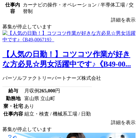
仕事内
カーナビの操作・オペレーション / 半導体工場 / 交
容
替制
詳細を表示
募集が停止しています
【人気の日勤！】コツコツ作業が好き
な方必見☆男女活躍中です♪《B49-00...
パーソルファクトリーパートナーズ株式会社
給与
月収例
265,000
円
勤務地
富山県 立山町
寮・社宅
あり
仕事内容
組立・検査 / 機械系工場 / 日勤
詳細を表示
募集が停止しています