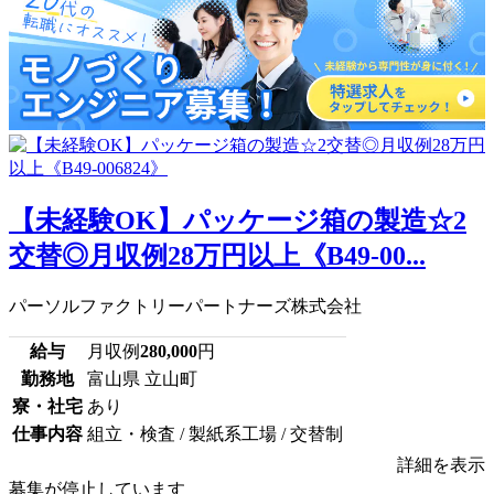
【未経験OK】パッケージ箱の製造☆2
交替◎月収例28万円以上《B49-00...
パーソルファクトリーパートナーズ株式会社
給与
月収例
280,000
円
勤務地
富山県 立山町
寮・社宅
あり
仕事内容
組立・検査 / 製紙系工場 / 交替制
詳細を表示
募集が停止しています