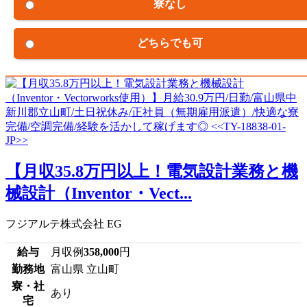
寮なし
どちらでも可
【月収35.8万円以上！電気設計業務と機
械設計（Inventor・Vect...
フジアルテ株式会社 EG
給与
月収例
358,000
円
勤務地
富山県 立山町
寮・社
あり
宅