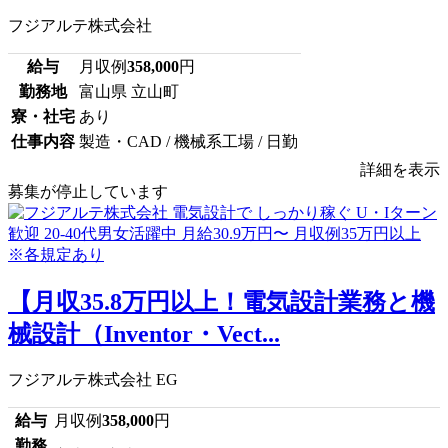
フジアルテ株式会社
給与
月収例
358,000
円
勤務地
富山県 立山町
寮・社宅
あり
仕事内容
製造・CAD / 機械系工場 / 日勤
詳細を表示
募集が停止しています
【月収35.8万円以上！電気設計業務と機
械設計（Inventor・Vect...
フジアルテ株式会社 EG
給与
月収例
358,000
円
勤務