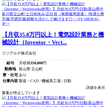
【月収35.8万円以上！電気設計業務と機
械設計（Inventor・Vect...
フジアルテ株式会社
給与
月収例
358,000
円
勤務地
富山県 立山町
寮・社宅
あり
仕事内容
製造・CAD / 機械系工場 / 日勤
詳細を表示
募集が停止しています