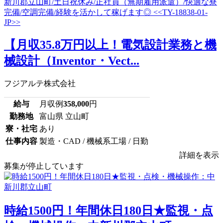
【月収35.8万円以上！電気設計業務と機
械設計（Inventor・Vect...
フジアルテ株式会社
給与
月収例
358,000
円
勤務地
富山県 立山町
寮・社宅
あり
仕事内容
製造・CAD / 機械系工場 / 日勤
詳細を表示
募集が停止しています
時給1500円！年間休日180日★監視・点