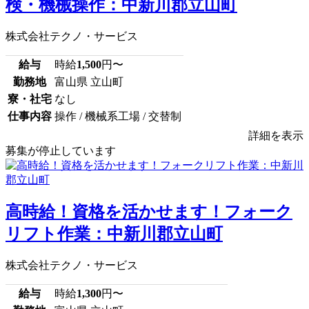
検・機械操作：中新川郡立山町
株式会社テクノ・サービス
給与
時給
1,500
円〜
勤務地
富山県 立山町
寮・社宅
なし
仕事内容
操作 / 機械系工場 / 交替制
詳細を表示
募集が停止しています
高時給！資格を活かせます！フォーク
リフト作業：中新川郡立山町
株式会社テクノ・サービス
給与
時給
1,300
円〜