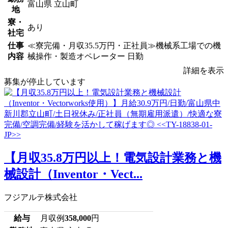
富山県 立山町
地
寮・
あり
社宅
仕事
≪寮完備・月収35.5万円・正社員≫機械系工場での機
内容
械操作・製造オペレーター 日勤
詳細を表示
募集が停止しています
【月収35.8万円以上！電気設計業務と機
械設計（Inventor・Vect...
フジアルテ株式会社
給与
月収例
358,000
円