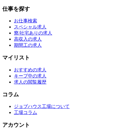
仕事を探す
お仕事検索
スペシャル求人
寮/社宅ありの求人
高収入の求人
期間工の求人
マイリスト
おすすめの求人
キープ中の求人
求人の閲覧履歴
コラム
ジョブハウス工場について
工場コラム
アカウント