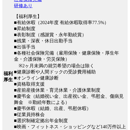
研修あり
【福利厚生】
■有給休暇（2024年度 有給休暇取得率77.5%）
■昇給制度
■表彰制度（感謝賞・永年勤続賞）
■残業・深夜・休日出勤手当
■出張手当
■各種社会保険完備（雇用保険・健康保険・厚生年
金・介護保険・労災保険）
※2ヶ月未満の就労希望の場合は除く
■健康診断や人間ドックの受診費用補助
福利
■オンライン健康診断
厚生
■資格取得支援
■産前産後休業・育児休業・介護休業制度
■慶弔金（結婚祝い金、出産祝い金、弔慰金、傷病見
舞金 ※勤続年数による）
■慶弔休暇（結婚、出産、弔慰休暇）
■従業員持株会
■選択制確定拠出年金制度
■映画・フィットネス・ショッピングなど140万件以上