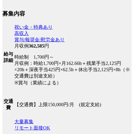
募集内容
祝い金・特典あり
高収入
賞与/報奨金/慰労金あり
月収例
362,585
円
給与
時給制 1,700円～
詳細
月収例：時給1,700円×月162.66h＋残業手当2,125円
×20h＋深夜手当425円×62.5h＋休出手当2,125円×8h（※
交通費は別途支給）
※賞与（業績による）
交通
【交通費】上限150,000円/月 (規定支給)
費
大量募集
リモート面接OK