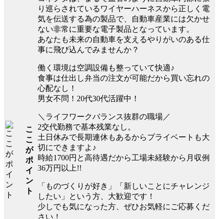
り巡らされているワイヤーハーネスから正しく電
気を伝送する為の製品で、自動車産業には欠かせ
ない非常に重要な電子製品となっています。
あなたも未来の自動車を支えるやりがいのある仕
事に飛び込んでみませんか？
働く環境は空調設備も整っていて快適♪
食事は仕出し弁当の注文が可能だから買い忘れの
心配なし！
男女不問！20代30代活躍中！
＼ライフワークバランス抜群の職場／
2交代勤務で基本残業なし。
こ
土日休みで長期連休もあるからプライベートも大
こ
切にできますよ♪
が
時給1700円と高待遇だから工場未経験から月収例
ポ
36万円以上!!
イ
ン
「ものづくりが好き」「新しいことにチャレンジ
ト
したい」という方、大歓迎です！
少しでも気になった方、ぜひお気軽にご応募くだ
さい！