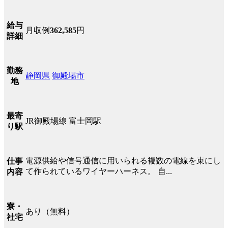
給与
月収例
362,585
円
詳細
勤務
静岡県
御殿場市
地
最寄
JR御殿場線 富士岡駅
り駅
電源供給や信号通信に用いられる複数の電線を束にし
仕事
て作られているワイヤーハーネス。 自...
内容
寮・
あり（無料）
社宅