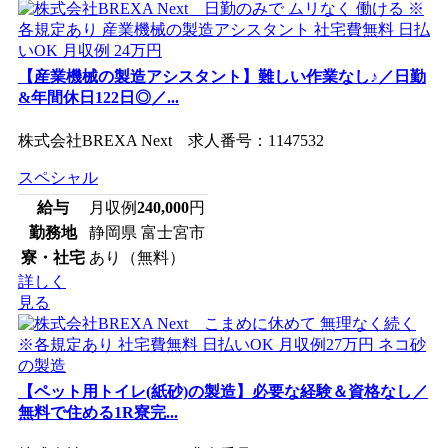
【産業機械の製造アシスタント】難しい作業なし♪／日勤
&年間休日122日◎／...
株式会社BREXA Next 求人番号：1147532
スペシャル
給与
月収例
240,000
円
勤務地
静岡県 富士宮市
寮・社宅
あり（無料）
詳しく
見る
【ペット用トイレ(紙砂)の製造】必要な経験＆資格なし／
無料で住める1R寮完...