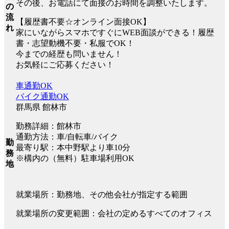
その後、お電話にて面接のお時間を調整いたします。
の
流
【履歴書不要☆オンライン面接OK】
れ
家にいながらスマホですぐにWEB面談ができる！履歴
書・志望動機不要・私服でOK！
今までの経歴も問いません！
お気軽にご応募ください！
車通勤OK
バイク通勤OK
群馬県 館林市
勤務詳細：館林市
通勤方法：車/自転車/バイク
勤
最寄り駅：本中野駅より車10分
務
※構内の（無料）駐車場利用OK
地
就業場所：勤務地、その他会社が指定する範囲
就業場所の変更範囲：会社の定めるすべてのオフィス