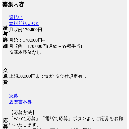
募集内容
週払い
給料前払いOK
給
月収例
170,000
円
与
詳
月給：170,000円~
細
月収例：170,000円(月給＋各種手当)
※基本残業なし
交
上限30,000円まで支給 ※会社規定有り
通
費
急募
履歴書不要
【応募方法】
「Webで応募」「電話で応募」ボタンよりご応募をお願
応
いいたします。
募