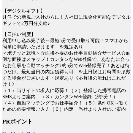
【デジタルギフト】
赴任での新規ご入社の方に！入社日に現金化可能なデジタル
ギフトで2万円分支給♪
【日払い制度】
利用申し込み完了後～最短5分で受け取り可能！スマホから
簡単に申請いただけます！※規定あり
＜ポチッと就職＞☆面接不要のお仕事自動紹介サービス☆面
倒な面接はスキップ！カンタンなWeb登録で、あなたに合っ
たお仕事を自動マッチング♪約5分でWeb登録完了！あとは待
つだけ、最短当日の内定獲得も可！※土日祝はお時間を頂戴
する場合がございます・規定あり《応募後の流れはこれだ
け！》
（１）当サイトの求人に応募！（２）登録した携帯電話の
SMSよりご案内！（３）カンタンWeb登録（約5分！）
（４）自動マッチングでお仕事紹介！（５）条件OK→働く
ための必要情報ご入力（６）内定！当社より入社のご案内
PRポイント