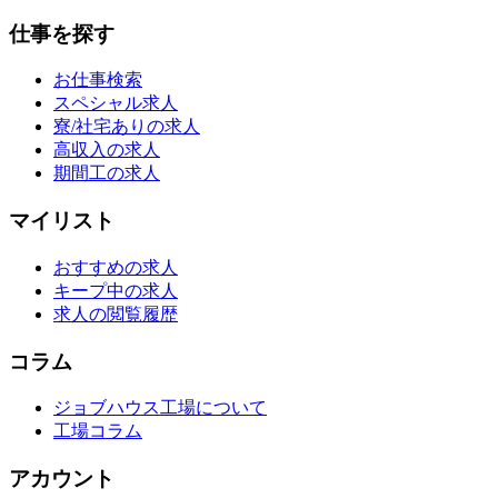
仕事を探す
お仕事検索
スペシャル求人
寮/社宅ありの求人
高収入の求人
期間工の求人
マイリスト
おすすめの求人
キープ中の求人
求人の閲覧履歴
コラム
ジョブハウス工場について
工場コラム
アカウント