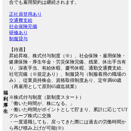
合でも雇用契約は継続されます。
正社員登用あり
交通費支給
社会保険完備
研修あり
制服貸与
【待遇】
昇給昇格、株式付与制度（※）、社会保険・雇用保険・
健康保険・厚生年金・労災保険完備、残業、休出手当有
り、深夜手当、有給休暇、慶弔休暇、通勤交通費支給、
社宅完備（※規定あり）、制服貸与（制服着用の職場の
み）、従業員持株会、資格取得制度あり、定年満60歳
（再雇用として原則65歳迄就業）
福
※株式付与制度（新制度スタート）
利
「働いた時間が、株になる。」
厚
・働いた時間がポイントとして貯まり、累計に応じてUT
生
グループ株式に交換
・一度退職しても、戻ってきた際には過去の労働時間か
ら再び積み上げが可能(※)