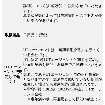
詳細については面談時にご説明させていただき
ます。
募集状況等によっては当該案件へのご案内が難
しい場合があります。
日用品･消費財
取扱製品
UTエージェントは「無期雇用派遣」を行って
いる会社です。
採用決定後はUTエージェントと期間を定めな
い雇用契約を結び、派遣先でご勤務いただきま
UTエージ
す。
ェントで安
派遣元であるUTエージェントでの正社員雇用
定して働
となりますので、派遣先で働いていない期間が
く！
発生した場合でも雇用契約は継続されます。
★平均年齢：38.2歳（2023/9/30時点、UTエージ
ェント全社）
※定年満60歳（再雇用として原則65歳まで）