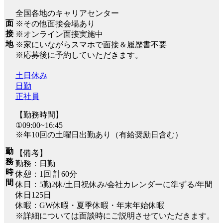
全国各地のキャリアセンター
面
※その他面接会場あり
接
※オンライン面接実施中
地
※家にいながらスマホで面接＆履歴書不要
※応募後に予約していただきます。
土日休み
日勤
正社員
【勤務時間】
①09:00~16:45
※年10回の土曜日出勤あり（有給奨励日含む）
勤
【備考】
務
勤務：日勤
時
休憩：1回 計60分
間
休日：5勤2休/土日祝休み/会社カレンダーに準ずる/年間
休日125日
休暇：GW休暇・夏季休暇・年末年始休暇
※詳細については面談時にご説明させていただきます。