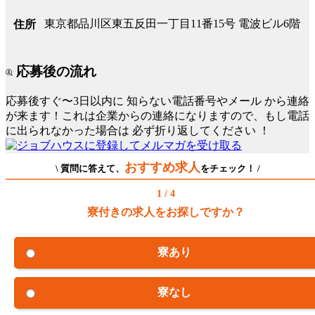
東京都品川区東五反田一丁目11番15号 電波ビル6階
住所
応募後の流れ
応募後すぐ〜3日以内に
知らない電話番号やメール
から連絡
が来ます！これは企業からの連絡になりますので、もし電話
に出られなかった場合は
必ず折り返してください
！
おすすめ求人
\ 質問に答えて、
をチェック！ /
1 / 4
寮付きの求人をお探しですか？
寮あり
寮なし