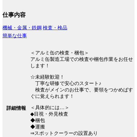
仕事内容
機械・金属・鉄鋼
検査・検品
簡単な仕事
＜アルミ缶の検査・梱包＞
アルミ缶製造工場での検査や梱包作業をお任せ
します！
☆未経験歓迎！
丁寧な研修で安心のスタート♪
検査がメインのお仕事で、要領をつかめばす
ぐに覚えられます！
＜具体的には…＞
詳細情報
◆目視・外見検査
◆梱包
◆運搬
⇒スポットクーラーの設置あり