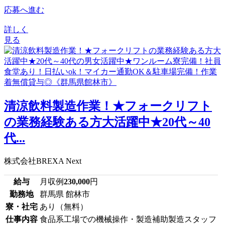
応募へ進む
詳しく
見る
清涼飲料製造作業！★フォークリフト
の業務経験ある方大活躍中★20代～40
代...
株式会社BREXA Next
給与
月収例
230,000
円
勤務地
群馬県 館林市
寮・社宅
あり（無料）
仕事内容
食品系工場での機械操作・製造補助製造スタッフ