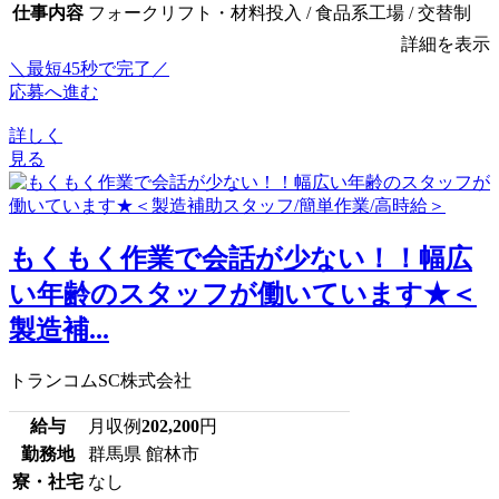
仕事内容
フォークリフト・材料投入 / 食品系工場 / 交替制
詳細を表示
＼最短45秒で完了／
応募へ進む
詳しく
見る
もくもく作業で会話が少ない！！幅広
い年齢のスタッフが働いています★＜
製造補...
トランコムSC株式会社
給与
月収例
202,200
円
勤務地
群馬県 館林市
寮・社宅
なし