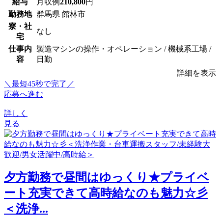
給与
月収例
210,800
円
勤務地
群馬県 館林市
寮・社
なし
宅
仕事内
製造マシンの操作・オペレーション / 機械系工場 /
容
日勤
詳細を表示
＼最短45秒で完了／
応募へ進む
詳しく
見る
夕方勤務で昼間はゆっくり★プライベ
ート充実できて高時給なのも魅力☆彡
＜洗浄...