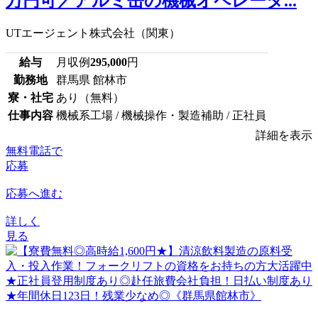
万円可／アルミ缶の機械オペレータ...
UTエージェント株式会社（関東）
給与
月収例
295,000
円
勤務地
群馬県 館林市
寮・社宅
あり（無料）
仕事内容
機械系工場 / 機械操作・製造補助 / 正社員
詳細を表示
無料電話で
応募
応募へ進む
詳しく
見る