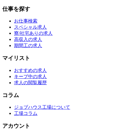
仕事を探す
お仕事検索
スペシャル求人
寮/社宅ありの求人
高収入の求人
期間工の求人
マイリスト
おすすめの求人
キープ中の求人
求人の閲覧履歴
コラム
ジョブハウス工場について
工場コラム
アカウント