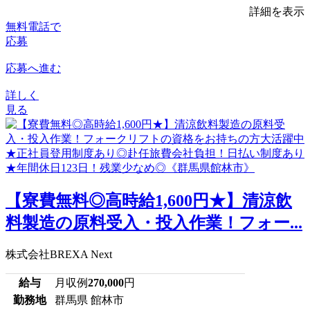
詳細を表示
無料電話で
応募
応募へ進む
詳しく
見る
【寮費無料◎高時給1,600円★】清涼飲
料製造の原料受入・投入作業！フォー...
株式会社BREXA Next
給与
月収例
270,000
円
勤務地
群馬県 館林市