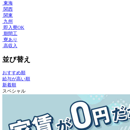
東海
関西
関東
九州
即入寮OK
期間工
寮あり
高収入
並び替え
おすすめ順
給与が高い順
新着順
スペシャル