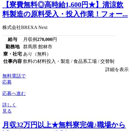
【寮費無料◎高時給1,600円★】清涼飲
料製造の原料受入・投入作業！フォー...
株式会社BREXA Next
給与
月収例
270,000
円
勤務地
群馬県 館林市
寮・社宅
あり（無料）
仕事内容
飲料の材料投入・製造 / 食品系工場 / 交替制
詳細を表示
無料電話で
応募
応募へ進む
詳しく
見る
月収32万円以上★無料寮完備♪職場から