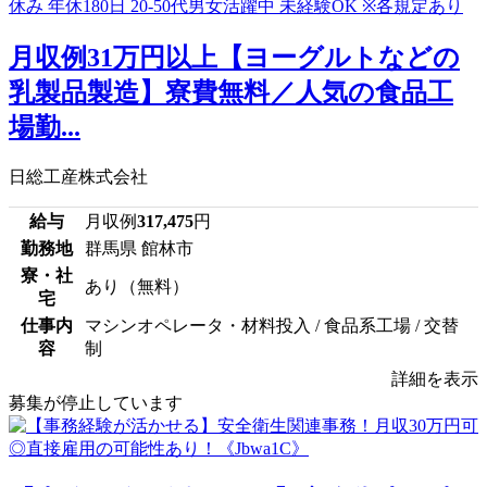
月収例31万円以上【ヨーグルトなどの
乳製品製造】寮費無料／人気の食品工
場勤...
日総工産株式会社
給与
月収例
317,475
円
勤務地
群馬県 館林市
寮・社
あり（無料）
宅
仕事内
マシンオペレータ・材料投入 / 食品系工場 / 交替
容
制
詳細を表示
募集が停止しています