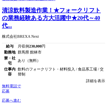
清涼飲料製造作業！★フォークリフト
の業務経験ある方大活躍中★20代～40
代...
株式会社BREXA Next
給与
月収例
230,000
円
勤務地
群馬県 館林市
寮・社
あり（無料）
宅
仕事内
飲料のフォークリフト・材料投入 / 食品系工場 / 交
容
替制
詳細を表示
無料電話で
応募
応募へ進む