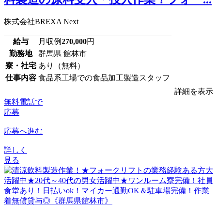
株式会社BREXA Next
給与
月収例
270,000
円
勤務地
群馬県 館林市
寮・社宅
あり（無料）
仕事内容
食品系工場での食品加工製造スタッフ
詳細を表示
無料電話で
応募
応募へ進む
詳しく
見る