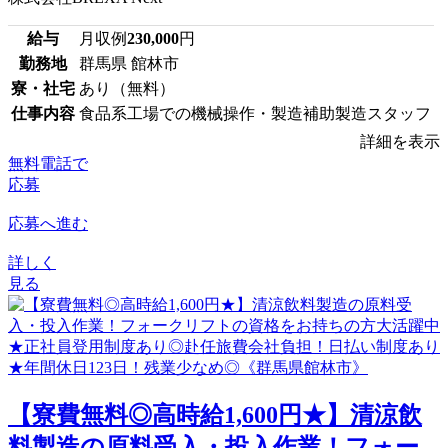
給与
月収例
230,000
円
勤務地
群馬県 館林市
寮・社宅
あり（無料）
仕事内容
食品系工場での機械操作・製造補助製造スタッフ
詳細を表示
無料電話で
応募
応募へ進む
詳しく
見る
【寮費無料◎高時給1,600円★】清涼飲
料製造の原料受入・投入作業！フォー...