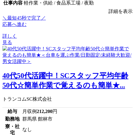
仕事内容
軽作業・供給 / 食品系工場 / 夜勤
詳細を表示
＼最短45秒で完了／
応募へ進む
詳しく
見る
40代50代活躍中！SCスタッフ平均年齢
50代☆簡単作業で覚えるのも簡単★...
トランコムSC株式会社
給与
月収例
212,200
円
勤務地
群馬県 館林市
寮・社
なし
宅