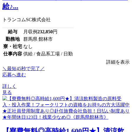
給♪...
トランコムSC株式会社
給与
月収例
232,850
円
勤務地
群馬県 館林市
寮・社宅
なし
仕事内容
供給 / 食品系工場 / 日勤
詳細を表示
＼最短45秒で完了／
応募へ進む
詳しく
見る
【寮費無料◎高時給1,600円★】清涼飲