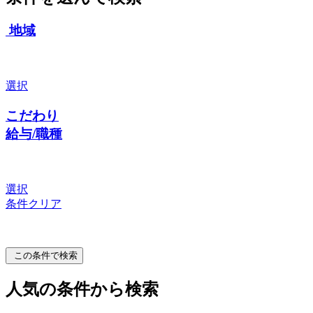
地域
選択
こだわり
給与/職種
選択
条件クリア
この条件で検索
人気の条件から検索