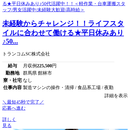
未経験からチャレンジ！！ライフスタ
イルに合わせて働ける★平日休みあり
♪50...
トランコムSC株式会社
給与
月収例
225,500
円
勤務地
群馬県 館林市
寮・社宅
なし
仕事内容
製造マシンの操作・清掃 / 食品系工場 / 夜勤
詳細を表示
＼最短45秒で完了／
応募へ進む
詳しく
見る