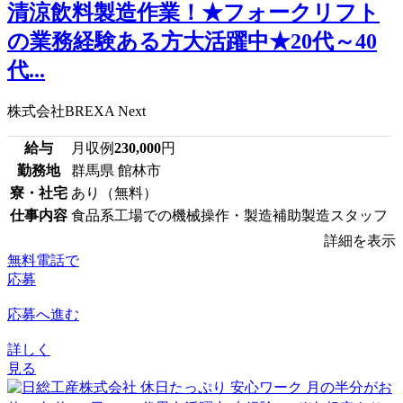
清涼飲料製造作業！★フォークリフト
の業務経験ある方大活躍中★20代～40
代...
株式会社BREXA Next
給与
月収例
230,000
円
勤務地
群馬県 館林市
寮・社宅
あり（無料）
仕事内容
食品系工場での機械操作・製造補助製造スタッフ
詳細を表示
無料電話で
応募
応募へ進む
詳しく
見る