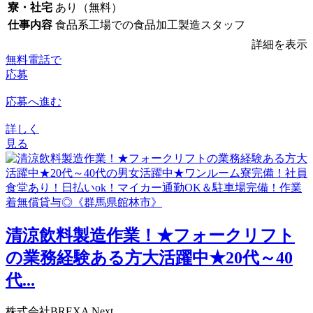
寮・社宅
あり（無料）
仕事内容
食品系工場での食品加工製造スタッフ
詳細を表示
無料電話で
応募
応募へ進む
詳しく
見る
清涼飲料製造作業！★フォークリフト
の業務経験ある方大活躍中★20代～40
代...
株式会社BREXA Next