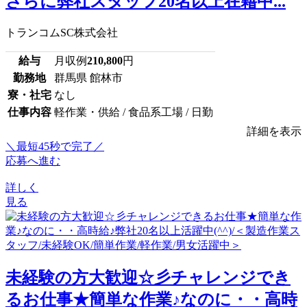
さらに弊社スタッフ20名以上在籍中...
トランコムSC株式会社
給与
月収例
210,800
円
勤務地
群馬県 館林市
寮・社宅
なし
仕事内容
軽作業・供給 / 食品系工場 / 日勤
詳細を表示
＼最短45秒で完了／
応募へ進む
詳しく
見る
未経験の方大歓迎☆彡チャレンジでき
るお仕事★簡単な作業♪なのに・・高時