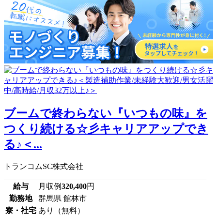
ブームで終わらない『いつもの味』を
つくり続ける☆彡キャリアアップでき
る♪＜...
トランコムSC株式会社
給与
月収例
320,400
円
勤務地
群馬県 館林市
寮・社宅
あり（無料）