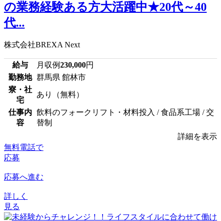
の業務経験ある方大活躍中★20代～40
代...
株式会社BREXA Next
給与
月収例
230,000
円
勤務地
群馬県 館林市
寮・社
あり（無料）
宅
仕事内
飲料のフォークリフト・材料投入 / 食品系工場 / 交
容
替制
詳細を表示
無料電話で
応募
応募へ進む
詳しく
見る