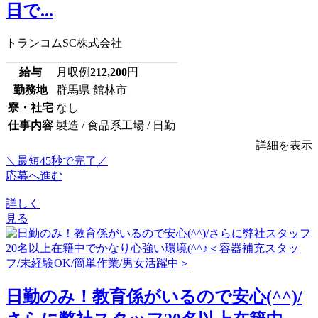
日で...
トランコムSC株式会社
給与
月収例
212,200
円
勤務地
群馬県 館林市
寮・社宅
なし
仕事内容
製造 / 食品系工場 / 日勤
詳細を表示
＼最短45秒で完了／
応募へ進む
詳しく
見る
日勤のみ！教育係がいるので安心(^^)/