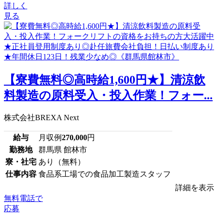
詳しく
見る
【寮費無料◎高時給1,600円★】清涼飲
料製造の原料受入・投入作業！フォー...
株式会社BREXA Next
給与
月収例
270,000
円
勤務地
群馬県 館林市
寮・社宅
あり（無料）
仕事内容
食品系工場での食品加工製造スタッフ
詳細を表示
無料電話で
応募