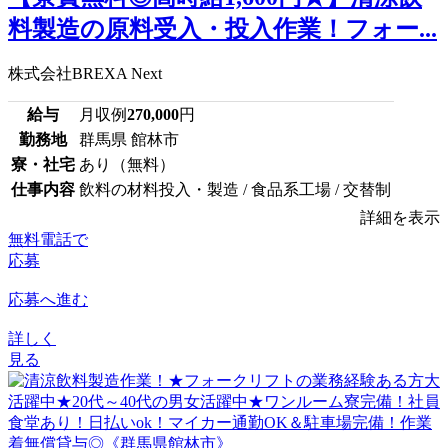
料製造の原料受入・投入作業！フォー...
株式会社BREXA Next
給与
月収例
270,000
円
勤務地
群馬県 館林市
寮・社宅
あり（無料）
仕事内容
飲料の材料投入・製造 / 食品系工場 / 交替制
詳細を表示
無料電話で
応募
応募へ進む
詳しく
見る