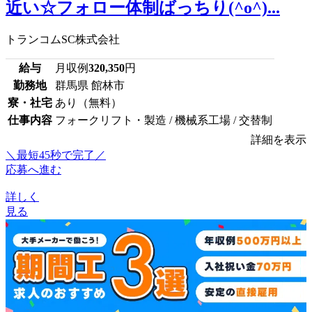
近い☆フォロー体制ばっちり(^o^)...
トランコムSC株式会社
給与
月収例
320,350
円
勤務地
群馬県 館林市
寮・社宅
あり（無料）
仕事内容
フォークリフト・製造 / 機械系工場 / 交替制
詳細を表示
＼最短45秒で完了／
応募へ進む
詳しく
見る