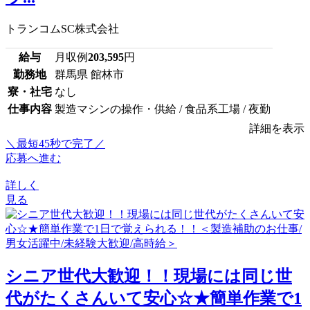
トランコムSC株式会社
給与
月収例
203,595
円
勤務地
群馬県 館林市
寮・社宅
なし
仕事内容
製造マシンの操作・供給 / 食品系工場 / 夜勤
詳細を表示
＼最短45秒で完了／
応募へ進む
詳しく
見る
シニア世代大歓迎！！現場には同じ世
代がたくさんいて安心☆★簡単作業で1