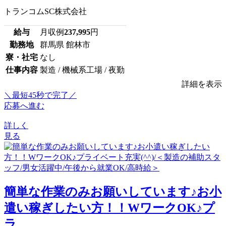
トランコムSC株式会社
給与
月収例
237,995
円
勤務地
群馬県 館林市
寮・社宅
なし
仕事内容
製造 / 機械系工場 / 夜勤
詳細を表示
＼最短45秒で完了／
応募へ進む
詳しく
見る
簡単な作業のみお願いしています♪お小
遣い稼ぎしたい方！！WワークOK♪プ
ラ...