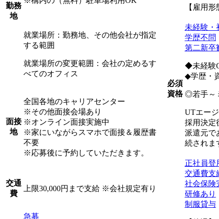
※構内の（無料）駐車場利用OK
勤務
【雇用形
地
未経験・
就業場所：勤務地、その他会社が指定
学歴不問
する範囲
第二新卒
就業場所の変更範囲：会社の定めるす
◆未経験
べてのオフィス
◆学歴・
必須
資格
◎若手～
全国各地のキャリアセンター
※その他面接会場あり
UTエー
面接
※オンライン面接実施中
採用決定
地
※家にいながらスマホで面接＆履歴書
派遣元で
不要
続されま
※応募後に予約していただきます。
正社員登
交通費支
交通
社会保険
上限30,000円まで支給 ※会社規定有り
費
研修あり
制服貸与
急募