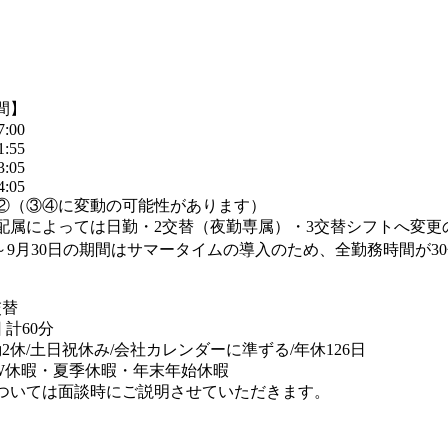
間】
7:00
1:55
3:05
4:05
②（③④に変動の可能性があります）
属によっては日勤・2交替（夜勤専属）・3交替シフトへ変更
日～9月30日の期間はサマータイムの導入のため、全勤務時間が3
交替
 計60分
2休/土日祝休み/会社カレンダーに準ずる/年休126日
W休暇・夏季休暇・年末年始休暇
ついては面談時にご説明させていただきます。