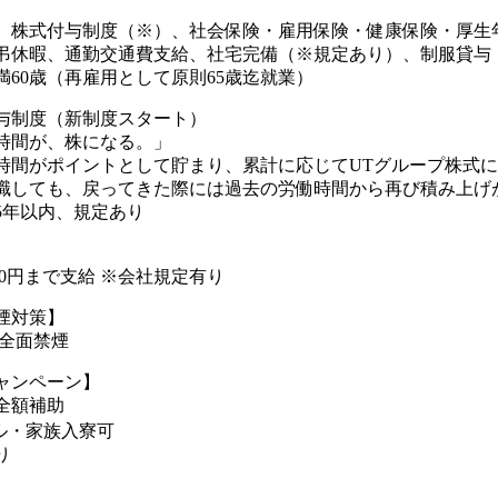
、株式付与制度（※）、社会保険・雇用保険・健康保険・厚生
弔休暇、通勤交通費支給、社宅完備（※規定あり）、制服貸与
満60歳（再雇用として原則65歳迄就業）
与制度（新制度スタート）
時間が、株になる。」
時間がポイントとして貯まり、累計に応じてUTグループ株式
職しても、戻ってきた際には過去の労働時間から再び積み上げが
5年以内、規定あり
】
000円まで支給 ※会社規定有り
煙対策】
内全面禁煙
ャンペーン】
全額補助
ル・家族入寮可
り