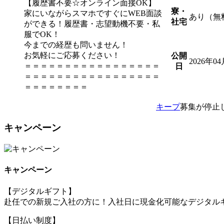
【履歴書不要☆オンライン面接OK】
寮・
家にいながらスマホですぐにWEB面談
あり（無
社宅
ができる！履歴書・志望動機不要・私
服でOK！
今までの経歴も問いません！
お気軽にご応募ください！
公開
2026年0
＝＝＝＝＝＝＝＝＝＝＝＝＝＝＝＝＝
日
＝＝＝＝＝＝＝＝＝＝＝＝＝＝＝＝＝
＝＝＝＝＝＝＝＝
キープ
募集が停止
キャンペーン
キャンペーン
【デジタルギフト】
赴任での新規ご入社の方に！入社日に現金化可能なデジタルギ
【日払い制度】