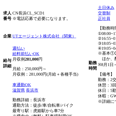
土日休み
CN長浜CL_SCD1
交替制
求人
※電話応募で必要になります。
正社員
番号
【勤務時
①08:00~1
UTエージェント株式会社（関東）
企業
②16:55~0
③18:05~0
週払い
④19:05~0
※基本①
給料前払いOK
ほか、配
月収例
281,000
円
給与
勤務
※8月1
詳細
時間
月給：250,000円～
月収例：281,000円(月給＋各種手当)
【備考】
勤務：2
車通勤OK
休憩：3回
滋賀県
長浜市
休日：5勤
休暇：G
勤務詳細：長浜市
※詳細に
通勤方法：徒歩/車/自転車/バイク
最寄り駅：虎姫駅から車7分