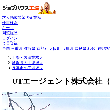
求人掲載希望の企業様
仕事検索
キープ
閲覧履歴
ログイン
会員登録
全国
三重県
滋賀県
京都府
大阪府
兵庫県
奈良県
和歌山県
寮
工場・製造業求人
滋賀県の工場求人
長浜市の工場求人
UTエージェント株式会社（関東