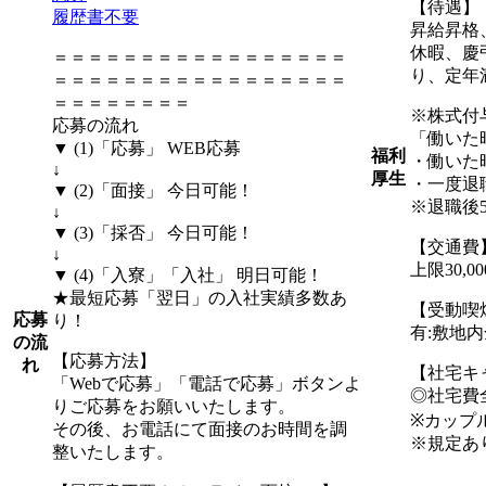
【待遇】
履歴書不要
昇給昇格
休暇、慶
＝＝＝＝＝＝＝＝＝＝＝＝＝＝＝＝＝
り、定年
＝＝＝＝＝＝＝＝＝＝＝＝＝＝＝＝＝
＝＝＝＝＝＝＝＝
※株式付
応募の流れ
「働いた
▼ (1)「応募」 WEB応募
福利
・働いた
↓
厚生
・一度退
▼ (2)「面接」 今日可能！
※退職後
↓
▼ (3)「採否」 今日可能！
【交通費
↓
上限30,
▼ (4)「入寮」「入社」 明日可能！
★最短応募「翌日」の入社実績多数あ
【受動喫
応募
り！
有:敷地
の流
【応募方法】
れ
【社宅キ
「Webで応募」「電話で応募」ボタンよ
◎社宅費
りご応募をお願いいたします。
※カップ
その後、お電話にて面接のお時間を調
※規定あ
整いたします。