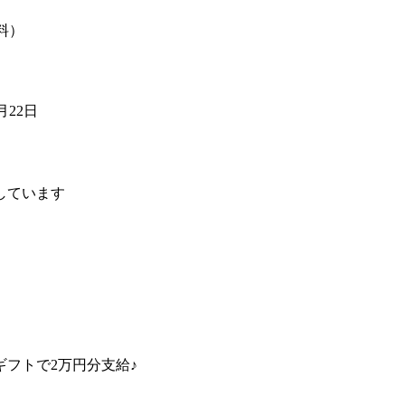
料）
4月22日
しています
フトで2万円分支給♪