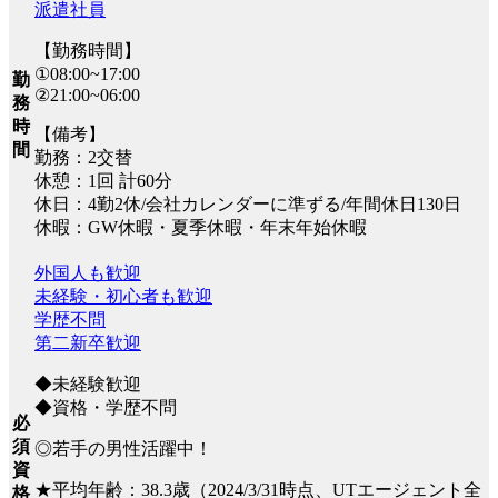
派遣社員
【勤務時間】
①08:00~17:00
勤
②21:00~06:00
務
時
【備考】
間
勤務：2交替
休憩：1回 計60分
休日：4勤2休/会社カレンダーに準ずる/年間休日130日
休暇：GW休暇・夏季休暇・年末年始休暇
外国人も歓迎
未経験・初心者も歓迎
学歴不問
第二新卒歓迎
◆未経験歓迎
◆資格・学歴不問
必
須
◎若手の男性活躍中！
資
★平均年齢：38.3歳（2024/3/31時点、UTエージェント全
格