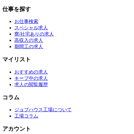
仕事を探す
お仕事検索
スペシャル求人
寮/社宅ありの求人
高収入の求人
期間工の求人
マイリスト
おすすめの求人
キープ中の求人
求人の閲覧履歴
コラム
ジョブハウス工場について
工場コラム
アカウント