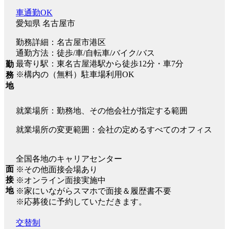
車通勤OK
愛知県 名古屋市
勤務詳細：名古屋市港区
通勤方法：徒歩/車/自転車/バイク/バス
最寄り駅：東名古屋港駅から徒歩12分・車7分
勤
※構内の（無料）駐車場利用OK
務
地
就業場所：勤務地、その他会社が指定する範囲
就業場所の変更範囲：会社の定めるすべてのオフィス
全国各地のキャリアセンター
面
※その他面接会場あり
接
※オンライン面接実施中
地
※家にいながらスマホで面接＆履歴書不要
※応募後に予約していただきます。
交替制