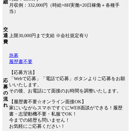
細
月収例：332,000円（時給×8H実働×20日稼働＋各種手
当）
交
上限30,000円まで支給 ※会社規定有り
通
費
急募
履歴書不要
【応募方法】
「Webで応募」「電話で応募」ボタンよりご応募をお願
応
いいたします。
募
その後、お電話にて面接のお時間を調整いたします。
の
流
【履歴書不要☆オンライン面接OK】
れ
家にいながらスマホですぐにWEB面談ができる！履歴
書・志望動機不要・私服でOK！
今までの経歴も問いません！
お気軽にご応募ください！