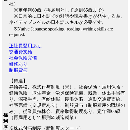
社）
※定年満60歳（再雇用として原則65歳まで）
※日常的に日本語での対話や読み書きが発生する為、
ネイティブレベルの日本語スキルが必要です。
※Native Japanese speaking, reading, writing skills are
required.
正社員登用あり
交通費支給
社会保険完備
研修あり
制服貸与
【待遇】
昇給昇格、株式付与制度（※）、社会保険・雇用保険・
健康保険・厚生年金・労災保険完備、残業、休出手当有
り、深夜手当、有給休暇、慶弔休暇、通勤交通費支給、
社宅完備（※規定あり）、制服貸与（制服着用の職場の
み）、従業員持株会、資格取得制度あり、定年満60歳
福
（再雇用として原則65歳迄就業）
利
厚
※株式付与制度（新制度スタート）