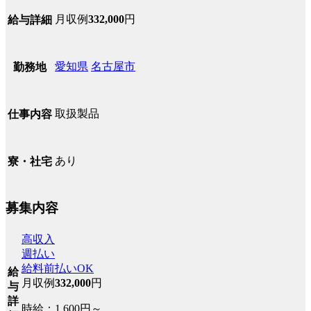
月収例
332,000
円
給与詳細
愛知県
名古屋市
勤務地
取扱製品
仕事内容
あり
寮・社宅
募集内容
高収入
週払い
給料前払いOK
給
月収例
332,000
円
与
詳
時給：1,600円～