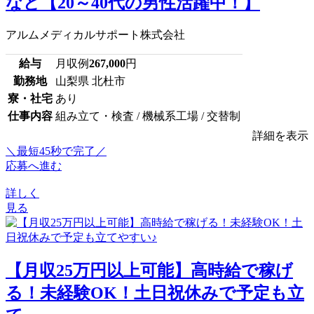
など【20～40代の男性活躍中！】
アルムメディカルサポート株式会社
給与
月収例
267,000
円
勤務地
山梨県 北杜市
寮・社宅
あり
仕事内容
組み立て・検査 / 機械系工場 / 交替制
詳細を表示
＼最短45秒で完了／
応募へ進む
詳しく
見る
【月収25万円以上可能】高時給で稼げ
る！未経験OK！土日祝休みで予定も立