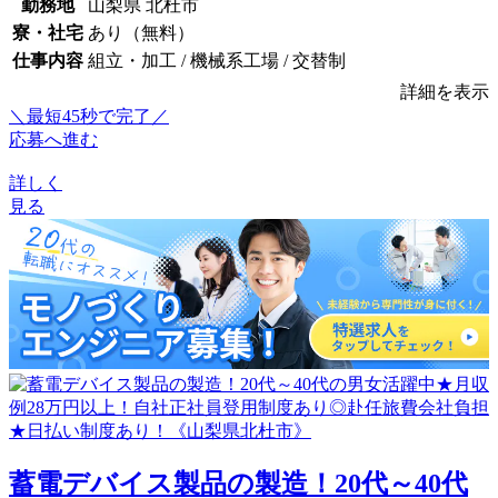
勤務地
山梨県 北杜市
寮・社宅
あり（無料）
仕事内容
組立・加工 / 機械系工場 / 交替制
詳細を表示
＼最短45秒で完了／
応募へ進む
詳しく
見る
蓄電デバイス製品の製造！20代～40代