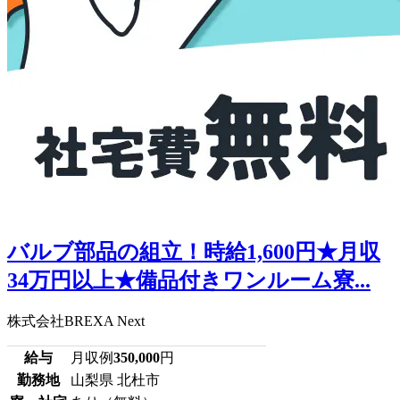
バルブ部品の組立！時給1,600円★月収
34万円以上★備品付きワンルーム寮...
株式会社BREXA Next
給与
月収例
350,000
円
勤務地
山梨県 北杜市