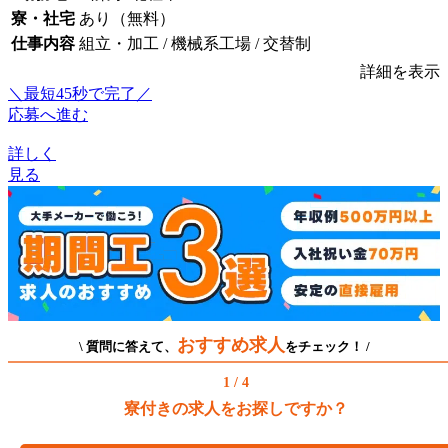
寮・社宅
あり（無料）
仕事内容
組立・加工 / 機械系工場 / 交替制
詳細を表示
＼最短45秒で完了／
応募へ進む
詳しく
見る
おすすめ求人
\ 質問に答えて、
をチェック！ /
1 / 4
寮付きの求人をお探しですか？