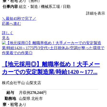
寮・社宅
あり（無料）
仕事内容
組立・製造 / 機械系工場 / 日勤
詳細を表示
＼最短45秒で完了／
応募へ進む
詳しく
見る
【地元採用◎】離職率低め！大手メー
カーでの安定製造業/時給1420～177...
株式会社平山 山梨支店
給与
月収例
270,244
円
勤務地
山梨県 北杜市
寮・社宅
あり