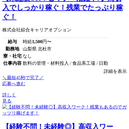
入でしっかり稼ぐ！残業でたっぷり稼
ぐ！
株式会社綜合キャリアオプション
給与
時給
1,500
円〜
勤務地
山梨県 北杜市
寮・社宅
なし
仕事内容
飲料の管理・材料投入 / 食品系工場 / 日勤
詳細を表示
＼最短45秒で完了／
応募へ進む
詳しく
見る
【経験不問！未経験◎】高収入ワー