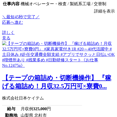
仕事内容
機械オペレーター・検査 / 製紙系工場 / 交替制
詳細を表示
＼最短45秒で完了／
応募へ進む
詳しく
見る
【テープの箱詰め・切断機操作】 『稼
げる箱詰め！月収32.5万円可×寮費0...
株式会社日本ケイテム
給与
月収例
325,000
円
勤務地
山梨県 北杜市