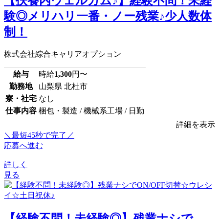
【扶養内ウェルカム♪】経験不問！未経
験◎メリハリ一番・ノー残業♪少人数体
制！
株式会社綜合キャリアオプション
給与
時給
1,300
円〜
勤務地
山梨県 北杜市
寮・社宅
なし
仕事内容
梱包・製造 / 機械系工場 / 日勤
詳細を表示
＼最短45秒で完了／
応募へ進む
詳しく
見る
【経験不問！未経験◎】残業ナシで