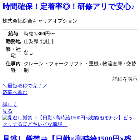
時間確保！定着率◎！研修アリで安心♪
株式会社綜合キャリアオプション
給与
時給
1,300
円〜
勤務地
山梨県 北杜市
寮・社
なし
宅
仕事内
クレーン・フォークリフト・重機 / 物流倉庫 / 交替
容
制
詳細を表示
＼最短45秒で完了／
応募へ進む
詳しく
見る
見逃し厳禁⇒【日勤×高時給1500円×残