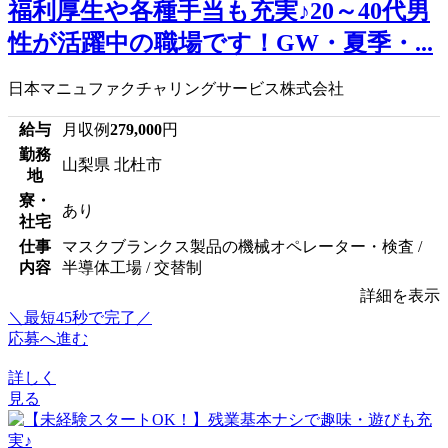
福利厚生や各種手当も充実♪20～40代男
性が活躍中の職場です！GW・夏季・...
日本マニュファクチャリングサービス株式会社
給与
月収例
279,000
円
勤務
山梨県 北杜市
地
寮・
あり
社宅
仕事
マスクブランクス製品の機械オペレーター・検査 /
内容
半導体工場 / 交替制
詳細を表示
＼最短45秒で完了／
応募へ進む
詳しく
見る