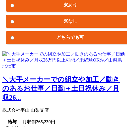
寮あり
寮なし
どちらでも可
＼大手メーカーでの組立や加工／動き
のあるお仕事／日勤＋土日祝休み／月
収26...
株式会社平山 山梨支店
給与
月収例
265,230
円