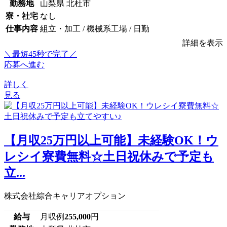
勤務地
山梨県 北杜市
寮・社宅
なし
仕事内容
組立・加工 / 機械系工場 / 日勤
詳細を表示
＼最短45秒で完了／
応募へ進む
詳しく
見る
【月収25万円以上可能】未経験OK！ウ
レシイ寮費無料☆土日祝休みで予定も
立...
株式会社綜合キャリアオプション
給与
月収例
255,000
円