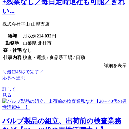
+残業なし／毎日定時退社も可能／きれ
い...
株式会社平山 山梨支店
給与
月収例
214,032
円
勤務地
山梨県 北杜市
寮・社宅
なし
仕事内容
検査・運搬 / 食品系工場 / 日勤
詳細を表示
＼最短45秒で完了／
応募へ進む
詳しく
見る
バルブ製品の組立、出荷前の検査業務