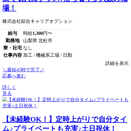
場！
株式会社綜合キャリアオプション
給与
時給
1,300
円〜
勤務地
山梨県 北杜市
寮・社宅
なし
仕事内容
加工 / 機械系工場 / 日勤
詳細を表示
＼最短45秒で完了／
応募へ進む
詳しく
見る
【未経験OK！】定時上がりで自分タイ
ム♪プライベートも充実♪土日祝休！