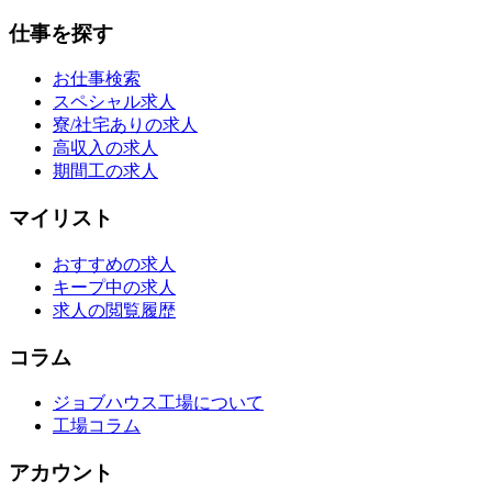
仕事を探す
お仕事検索
スペシャル求人
寮/社宅ありの求人
高収入の求人
期間工の求人
マイリスト
おすすめの求人
キープ中の求人
求人の閲覧履歴
コラム
ジョブハウス工場について
工場コラム
アカウント