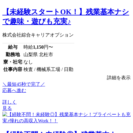
【未経験スタートOK！】残業基本ナシ
で趣味・遊びも充実♪
株式会社綜合キャリアオプション
給与
時給
1,150
円〜
勤務地
山梨県 北杜市
寮・社宅
なし
仕事内容
検査 / 機械系工場 / 日勤
詳細を表示
＼最短45秒で完了／
応募へ進む
詳しく
見る