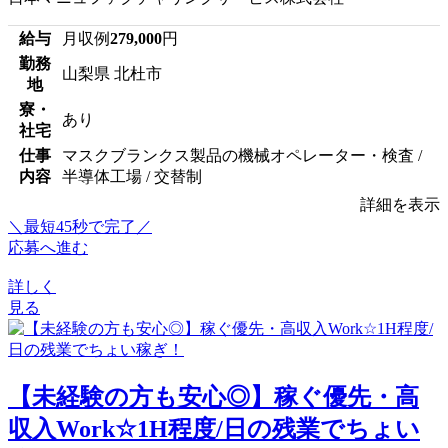
給与
月収例
279,000
円
勤務
山梨県 北杜市
地
寮・
あり
社宅
仕事
マスクブランクス製品の機械オペレーター・検査 /
内容
半導体工場 / 交替制
詳細を表示
＼最短45秒で完了／
応募へ進む
詳しく
見る
【未経験の方も安心◎】稼ぐ優先・高
収入Work☆1H程度/日の残業でちょい