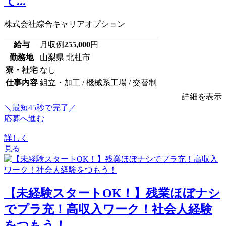
て...
株式会社綜合キャリアオプション
給与
月収例
255,000
円
勤務地
山梨県 北杜市
寮・社宅
なし
仕事内容
組立・加工 / 機械系工場 / 交替制
詳細を表示
＼最短45秒で完了／
応募へ進む
詳しく
見る
【未経験スタートOK！】残業ほぼナシ
でプラ充！高収入ワーク！社会人経験
をつもう！