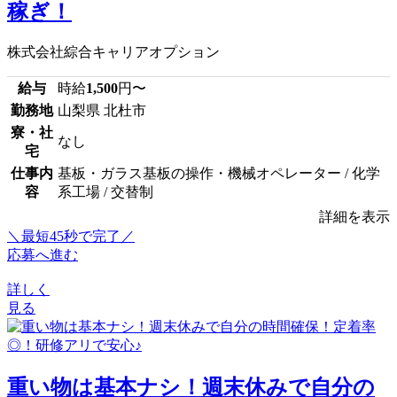
稼ぎ！
株式会社綜合キャリアオプション
給与
時給
1,500
円〜
勤務地
山梨県 北杜市
寮・社
なし
宅
仕事内
基板・ガラス基板の操作・機械オペレーター / 化学
容
系工場 / 交替制
詳細を表示
＼最短45秒で完了／
応募へ進む
詳しく
見る
重い物は基本ナシ！週末休みで自分の