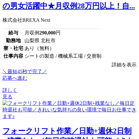
の男女活躍中★月収例28万円以上！自...
株式会社BREXA Next
給与
月収例
290,000
円
勤務地
山梨県 北杜市
寮・社宅
あり（無料）
仕事内容
シートの製造 / 機械系工場 / 交替制
詳細を表示
＼最短45秒で完了／
応募へ進む
詳しく
見る
フォークリフト作業／日勤+週休2日制