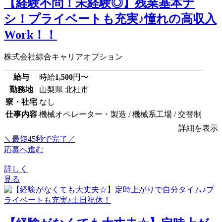
【経験不問！未経験◎】残業基本ナ
シ！プライベートも充実♪憧れの高収入
Work！！
株式会社綜合キャリアオプション
給与
時給
1,500
円〜
勤務地
山梨県 北杜市
寮・社宅
なし
仕事内容
機械オペレーター・製造 / 機械系工場 / 交替制
詳細を表示
＼最短45秒で完了／
応募へ進む
詳しく
見る