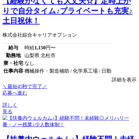
【経験がなくても大丈夫☆】定時上が
りで自分タイム♪プライベートも充実♪
土日祝休！
株式会社綜合キャリアオプション
給与
時給
1,150
円〜
勤務地
山梨県 北杜市
寮・社宅
なし
仕事内容
機械操作・製造補助 / 化学系工場 / 日勤
詳細を表示
＼最短45秒で完了／
応募へ進む
詳しく
見る