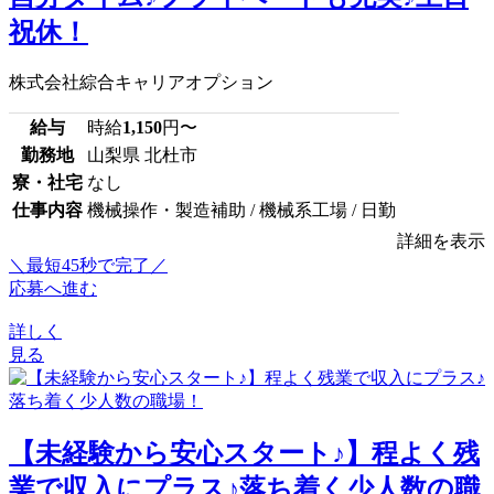
祝休！
株式会社綜合キャリアオプション
給与
時給
1,150
円〜
勤務地
山梨県 北杜市
寮・社宅
なし
仕事内容
機械操作・製造補助 / 機械系工場 / 日勤
詳細を表示
＼最短45秒で完了／
応募へ進む
詳しく
見る
【未経験から安心スタート♪】程よく残
業で収入にプラス♪落ち着く少人数の職