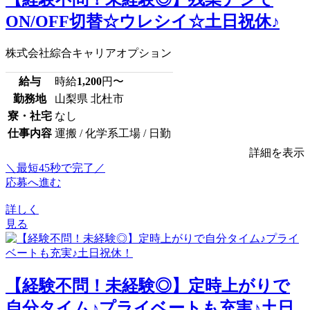
ON/OFF切替☆ウレシイ☆土日祝休♪
株式会社綜合キャリアオプション
給与
時給
1,200
円〜
勤務地
山梨県 北杜市
寮・社宅
なし
仕事内容
運搬 / 化学系工場 / 日勤
詳細を表示
＼最短45秒で完了／
応募へ進む
詳しく
見る
【経験不問！未経験◎】定時上がりで
自分タイム♪プライベートも充実♪土日