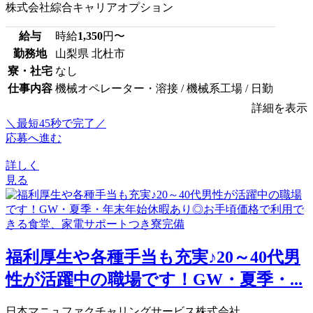
株式会社綜合キャリアオプション
給与
時給
1,350
円〜
勤務地
山梨県 北杜市
寮・社宅
なし
仕事内容
機械オペレーター・溶接 / 機械系工場 / 日勤
詳細を表示
＼最短45秒で完了／
応募へ進む
詳しく
見る
福利厚生や各種手当も充実♪20～40代男
性が活躍中の職場です！GW・夏季・...
日本マニュファクチャリングサービス株式会社