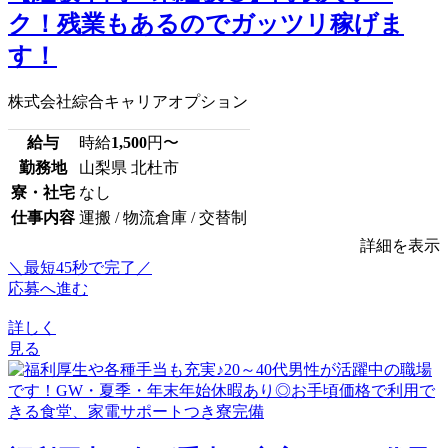
ク！残業もあるのでガッツリ稼げま
す！
株式会社綜合キャリアオプション
給与
時給
1,500
円〜
勤務地
山梨県 北杜市
寮・社宅
なし
仕事内容
運搬 / 物流倉庫 / 交替制
詳細を表示
＼最短45秒で完了／
応募へ進む
詳しく
見る