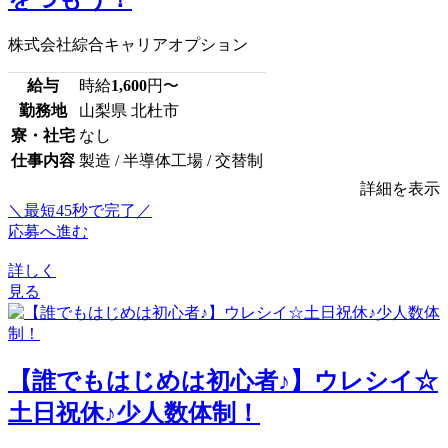
株式会社綜合キャリアオプション
給与
時給
1,600
円〜
勤務地
山梨県 北杜市
寮・社宅
なし
仕事内容
製造 / 半導体工場 / 交替制
詳細を表示
＼最短45秒で完了／
応募へ進む
詳しく
見る
【誰でもはじめは初心者♪】ウレシイ☆
土日祝休♪少人数体制！