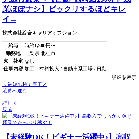
業ほぼナシ】ビックリするほどキレ
イ...
株式会社綜合キャリアオプション
給与
時給
1,500
円〜
勤務地
山梨県 北杜市
寮・社宅
なし
仕事内容
加工・材料投入 / 自動車系工場 / 日勤
詳細を表示
＼最短45秒で完了／
応募へ進む
詳しく
見る
【未経験OK！ビギナー活躍中♪】高収