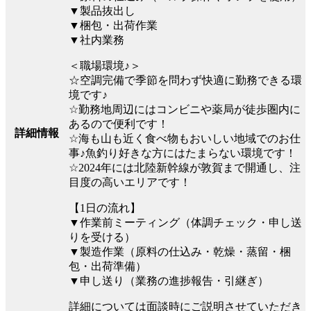
▼製品抜出し
▼梱包・出荷作業
▼社内業務
＜職場環境♪＞
☆空調完備で季節を問わず快適に勤務できる環
境です♪
☆勤務地周辺にはコンビニや薬局が徒歩圏内に
あるので便利です！
詳細情報
☆海も山も近く食べ物もおいしい地域でのお仕
事♪魚釣り好きな方にはたまらない環境です！
☆2024年には北陸新幹線が敦賀まで開通し、注
目度の高いエリアです！
【1日の流れ】
▼作業前ミーティング（体調チェック・申し送
りを受ける）
▼製造作業（原料の仕込み・乾燥・蒸留・梱
包・出荷準備）
▼申し送り（業務の進捗報告・引継ぎ）
詳細については面談時にご説明させていただき