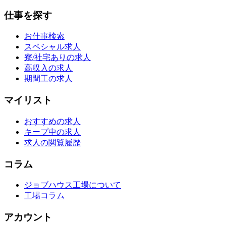
仕事を探す
お仕事検索
スペシャル求人
寮/社宅ありの求人
高収入の求人
期間工の求人
マイリスト
おすすめの求人
キープ中の求人
求人の閲覧履歴
コラム
ジョブハウス工場について
工場コラム
アカウント