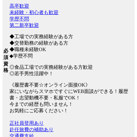
高卒歓迎
未経験・初心者も歓迎
学歴不問
第二新卒歓迎
◆工場での実務経験がある方
◆交替勤務の経験がある方
◆職種未経験OK
必
◆学歴不問
須
資
◎食品工場での実務経験がある方歓迎
格
◎若手男性活躍中！
《履歴書不要☆オンライン面接OK》
家にいながらスマホですぐにWEB面談ができる！履歴
書・志望動機不要・私服でOK！
今までの経歴も問いません！
お気軽にご応募ください！
正社員登用あり
赴任旅費の補助あり
交通費支給