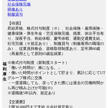
社会保険完備
研修あり
制服貸与
【待遇】
昇給昇格、株式付与制度（※）、社会保険・雇用保険・
健康保険・厚生年金・労災保険完備、残業、休出手当有
り、深夜手当、有給休暇、慶弔休暇、通勤交通費支給、
社宅完備（※規定あり）、制服貸与（制服着用の職場の
み）、従業員持株会、資格取得制度あり、定年満60歳
（再雇用として原則65歳迄就業）
※株式付与制度（新制度スタート）
福
「働いた時間が、株になる。」
利
・働いた時間がポイントとして貯まり、累計に応じてUT
厚
グループ株式に交換
生
・一度退職しても、戻ってきた際には過去の労働時間か
ら再び積み上げが可能(※)
※退職後5年以内、規定あり
【交通費】
上限30,000円まで支給 ※会社規定有り