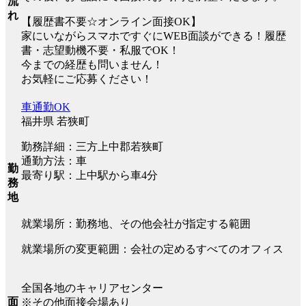
流
れ
【履歴書不要☆オンライン面接OK】
家にいながらスマホですぐにWEB面談ができる！履歴
書・志望動機不要・私服でOK！
今までの経歴も問いません！
お気軽にご応募ください！
車通勤OK
福井県 若狭町
勤務詳細：三方上中郡若狭町
通勤方法：車
勤
最寄り駅：上中駅から車4分
務
地
就業場所：勤務地、その他会社が指定する範囲
就業場所の変更範囲：会社の定めるすべてのオフィス
全国各地のキャリアセンター
面
※その他面接会場あり