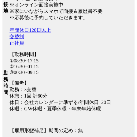
接
※オンライン面接実施中
地
※家にいながらスマホで面接＆履歴書不要
※応募後に予約していただきます。
年間休日120日以上
交替制
正社員
【勤務時間】
①08:30~17:15
②16:30~01:15
③00:30~09:15
勤
務
【備考】
時
勤務：3交替
間
休憩：1回 計60分
休日：会社カレンダーに準ずる/年間休日120日
休暇：GW休暇・夏季休暇・年末年始休暇
【雇用形態補足】期間の定め：無