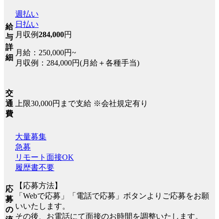
週払い
日払い
給
月収例
284,000
円
与
詳
月給：250,000円~
細
月収例：284,000円(月給＋各種手当)
交
上限30,000円まで支給 ※会社規定有り
通
費
大量募集
急募
リモート面接OK
履歴書不要
【応募方法】
応
「Webで応募」「電話で応募」ボタンよりご応募をお願
募
いいたします。
の
その後、お電話にて面接のお時間を調整いたします。