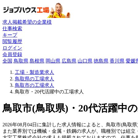
求人掲載希望の企業様
仕事検索
キープ
閲覧履歴
ログイン
会員登録
全国
鳥取県
島根県
岡山県
広島県
山口県
徳島県
香川県
愛媛
工場・製造業求人
鳥取県の工場求人
鳥取市の工場求人
鳥取市・20代活躍中の工場求人
鳥取市(鳥取県)・20代活躍中
2026年08月04日に集計した求人情報によると、鳥取市(鳥取県
また業界別では機械・金属・鉄鋼の求人が、職種別では組立
大宝工業株式会社の求人も掲載されておりますので、仕事を