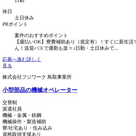
日勤
休日
土日休み
PRポイント
案件のおすすめポイント
【週払いOK】寮費補助あり（規定有）！すぐに新生活
ん！送迎バスで通勤も楽々♪日勤・土日休みで...
応募へ進む
詳しく
見る
株式会社フジワーク 鳥取事業所
小型部品の機械オペレーター
交替制
派遣社員
機械・金属・鉄鋼
機械操作・製造補助
寮/社宅あり・住み込み
資格取得支援あり