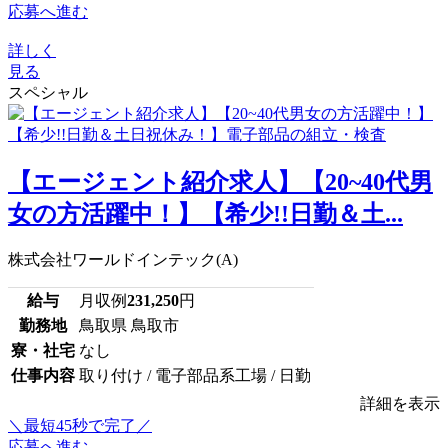
応募へ進む
詳しく
見る
スペシャル
【エージェント紹介求人】【20~40代男
女の方活躍中！】【希少!!日勤＆土...
株式会社ワールドインテック(A)
給与
月収例
231,250
円
勤務地
鳥取県 鳥取市
寮・社宅
なし
仕事内容
取り付け / 電子部品系工場 / 日勤
詳細を表示
＼最短45秒で完了／
応募へ進む