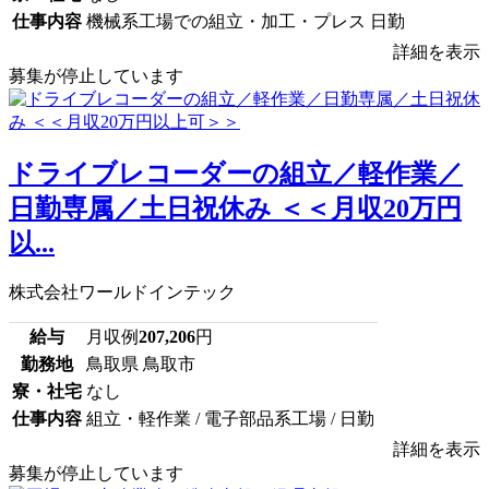
仕事内容
機械系工場での組立・加工・プレス 日勤
詳細を表示
募集が停止しています
ドライブレコーダーの組立／軽作業／
日勤専属／土日祝休み ＜＜月収20万円
以...
株式会社ワールドインテック
給与
月収例
207,206
円
勤務地
鳥取県 鳥取市
寮・社宅
なし
仕事内容
組立・軽作業 / 電子部品系工場 / 日勤
詳細を表示
募集が停止しています