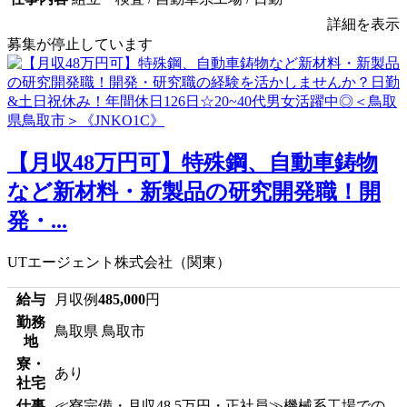
詳細を表示
募集が停止しています
【月収48万円可】特殊鋼、自動車鋳物
など新材料・新製品の研究開発職！開
発・...
UTエージェント株式会社（関東）
給与
月収例
485,000
円
勤務
鳥取県 鳥取市
地
寮・
あり
社宅
仕事
≪寮完備・月収48.5万円・正社員≫機械系工場での