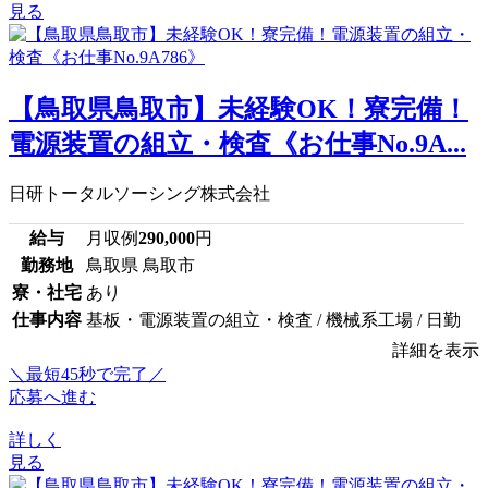
見る
【鳥取県鳥取市】未経験OK！寮完備！
電源装置の組立・検査《お仕事No.9A...
日研トータルソーシング株式会社
給与
月収例
290,000
円
勤務地
鳥取県 鳥取市
寮・社宅
あり
仕事内容
基板・電源装置の組立・検査 / 機械系工場 / 日勤
詳細を表示
＼最短45秒で完了／
応募へ進む
詳しく
見る