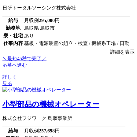
日研トータルソーシング株式会社
給与
月収例
295,000
円
勤務地
鳥取県 鳥取市
寮・社宅
あり
仕事内容
基板・電源装置の組立・検査 / 機械系工場 / 日勤
詳細を表示
＼最短45秒で完了／
応募へ進む
詳しく
見る
小型部品の機械オペレーター
株式会社フジワーク 鳥取事業所
給与
月収例
257,698
円