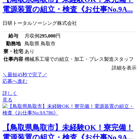
電源装置の組立・検査《お仕事No.9A...
日研トータルソーシング株式会社
給与
月収例
295,000
円
勤務地
鳥取県 鳥取市
寮・社宅
あり
仕事内容
機械系工場での組立・加工・プレス製造スタッフ
詳細を表示
＼最短45秒で完了／
応募へ進む
詳しく
見る
【鳥取県鳥取市】未経験OK！寮完備！
電源装置の組立・検査《お仕事No.9A...