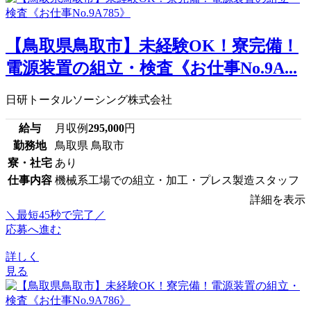
【鳥取県鳥取市】未経験OK！寮完備！
電源装置の組立・検査《お仕事No.9A...
日研トータルソーシング株式会社
給与
月収例
295,000
円
勤務地
鳥取県 鳥取市
寮・社宅
あり
仕事内容
機械系工場での組立・加工・プレス製造スタッフ
詳細を表示
＼最短45秒で完了／
応募へ進む
詳しく
見る