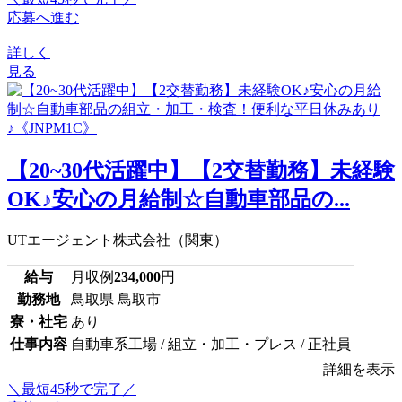
応募へ進む
詳しく
見る
【20~30代活躍中】【2交替勤務】未経験
OK♪安心の月給制☆自動車部品の...
UTエージェント株式会社（関東）
給与
月収例
234,000
円
勤務地
鳥取県 鳥取市
寮・社宅
あり
仕事内容
自動車系工場 / 組立・加工・プレス / 正社員
詳細を表示
＼最短45秒で完了／