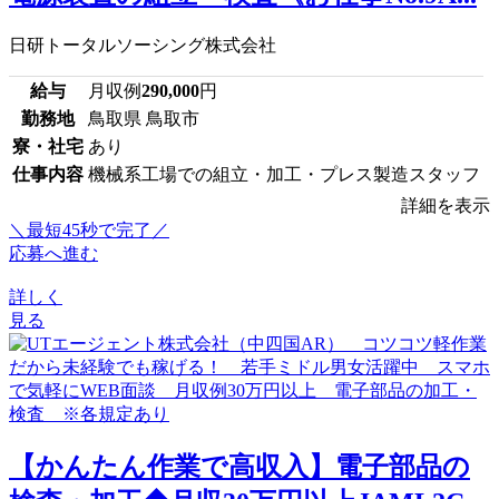
日研トータルソーシング株式会社
給与
月収例
290,000
円
勤務地
鳥取県 鳥取市
寮・社宅
あり
仕事内容
機械系工場での組立・加工・プレス製造スタッフ
詳細を表示
＼最短45秒で完了／
応募へ進む
詳しく
見る
【かんたん作業で高収入】電子部品の