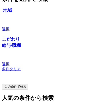
地域
選択
こだわり
給与/職種
選択
条件クリア
この条件で検索
人気の条件から検索