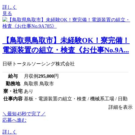
詳しく
見る
【鳥取県鳥取市】未経験OK！寮完備！
電源装置の組立・検査《お仕事No.9A...
日研トータルソーシング株式会社
給与
月収例
295,000
円
勤務地
鳥取県 鳥取市
寮・社宅
あり
仕事内容
基板・電源装置の組立・検査 / 機械系工場 / 日勤
詳細を表示
＼最短45秒で完了／
応募へ進む
詳しく