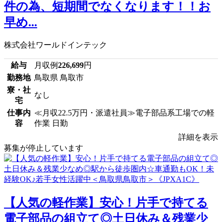
件の為、短期間でなくなります！！お
早め...
株式会社ワールドインテック
給与
月収例
226,699
円
勤務地
鳥取県 鳥取市
寮・社
なし
宅
仕事内
≪月収22.5万円・派遣社員≫電子部品系工場での軽
容
作業 日勤
詳細を表示
募集が停止しています
【人気の軽作業】安心！片手で持てる
電子部品の組立て◎土日休み＆残業少