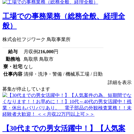
工場での事務業務（総務全般、経理全
般）
株式会社フジワーク 鳥取事業所
給与
月収例
216,000
円
勤務地
鳥取県 鳥取市
寮・社宅
なし
仕事内容
清掃・洗浄・警備 / 機械系工場 / 日勤
詳細を表示
募集が停止しています
【30代までの男女活躍中！】【人気案