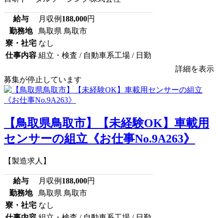
給与
月収例
188,000
円
勤務地
鳥取県 鳥取市
寮・社宅
なし
仕事内容
組立・検査 / 自動車系工場 / 日勤
詳細を表示
募集が停止しています
【鳥取県鳥取市】【未経験OK】車載用
センサーの組立《お仕事No.9A263》
【製造求人】
給与
月収例
188,000
円
勤務地
鳥取県 鳥取市
寮・社宅
なし
仕事内容
組立・検査 / 自動車系工場 / 日勤