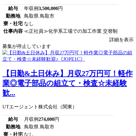
給与
年収例
3,500,000
円
勤務地
鳥取県 鳥取市
寮・社宅
なし
仕事内容
≪正社員≫化学系工場での加工作業 交替制
詳細を表示
募集が停止しています
【日勤&土日休み】月収27万円可！軽作
業◎電子部品の組立て・検査☆未経験
歓...
UTエージェント株式会社（関東）
給与
月収例
274,000
円
勤務地
鳥取県 鳥取市
寮・社宅
なし