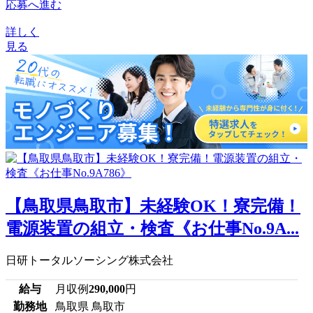
応募へ進む
詳しく
見る
【鳥取県鳥取市】未経験OK！寮完備！
電源装置の組立・検査《お仕事No.9A...
日研トータルソーシング株式会社
給与
月収例
290,000
円
勤務地
鳥取県 鳥取市