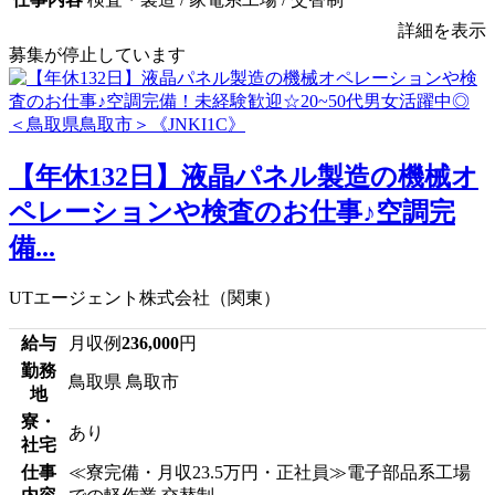
詳細を表示
募集が停止しています
【年休132日】液晶パネル製造の機械オ
ペレーションや検査のお仕事♪空調完
備...
UTエージェント株式会社（関東）
給与
月収例
236,000
円
勤務
鳥取県 鳥取市
地
寮・
あり
社宅
仕事
≪寮完備・月収23.5万円・正社員≫電子部品系工場