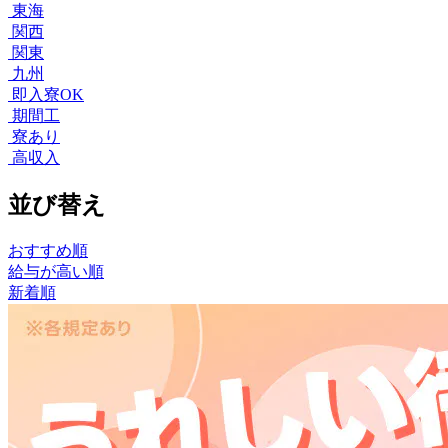
東海
関西
関東
九州
即入寮OK
期間工
寮あり
高収入
並び替え
おすすめ順
給与が高い順
新着順