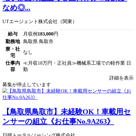
なめ◎...
UTエージェント株式会社（関東）
給与
月収例
183,000
円
勤務地
鳥取県 鳥取市
寮・社
なし
宅
仕事内
≪月収18万円・正社員≫機械系工場での軽作業 日
容
勤
詳細を表示
募集が停止しています
【鳥取県鳥取市】未経験OK！車載用セ
ンサーの組立《お仕事No.9A263》
日研トータルソーシング株式会社