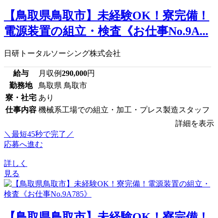
【鳥取県鳥取市】未経験OK！寮完備！
電源装置の組立・検査《お仕事No.9A...
日研トータルソーシング株式会社
給与
月収例
290,000
円
勤務地
鳥取県 鳥取市
寮・社宅
あり
仕事内容
機械系工場での組立・加工・プレス製造スタッフ
詳細を表示
＼最短45秒で完了／
応募へ進む
詳しく
見る
【鳥取県鳥取市】未経験OK！寮完備！