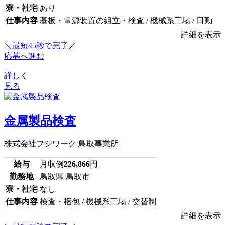
寮・社宅
あり
仕事内容
基板・電源装置の組立・検査 / 機械系工場 / 日勤
詳細を表示
＼最短45秒で完了／
応募へ進む
詳しく
見る
金属製品検査
株式会社フジワーク 鳥取事業所
給与
月収例
226,866
円
勤務地
鳥取県 鳥取市
寮・社宅
なし
仕事内容
検査・梱包 / 機械系工場 / 交替制
詳細を表示