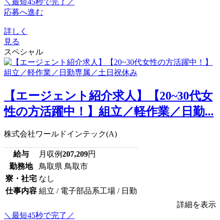
＼最短45秒で完了／
応募へ進む
詳しく
見る
スペシャル
【エージェント紹介求人】【20~30代女
性の方活躍中！】組立／軽作業／日勤...
株式会社ワールドインテック(A)
給与
月収例
207,209
円
勤務地
鳥取県 鳥取市
寮・社宅
なし
仕事内容
組立 / 電子部品系工場 / 日勤
詳細を表示
＼最短45秒で完了／