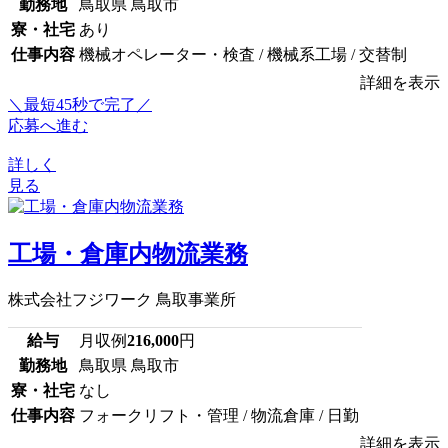
勤務地
鳥取県 鳥取市
寮・社宅
あり
仕事内容
機械オペレーター・検査 / 機械系工場 / 交替制
詳細を表示
＼最短45秒で完了／
応募へ進む
詳しく
見る
工場・倉庫内物流業務
株式会社フジワーク 鳥取事業所
給与
月収例
216,000
円
勤務地
鳥取県 鳥取市
寮・社宅
なし
仕事内容
フォークリフト・管理 / 物流倉庫 / 日勤
詳細を表示