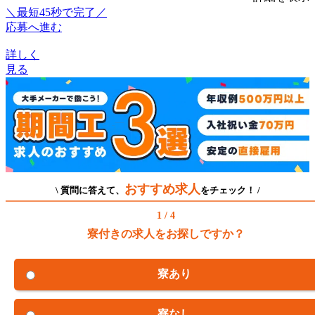
＼最短45秒で完了／
応募へ進む
詳しく
見る
おすすめ求人
\ 質問に答えて、
をチェック！ /
1 / 4
寮付きの求人をお探しですか？
寮あり
寮なし