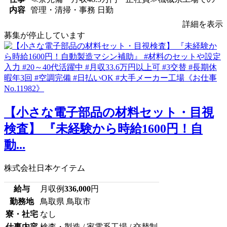
内容
管理・清掃・事務 日勤
詳細を表示
募集が停止しています
【小さな電子部品の材料セット・目視
検査】 『未経験から時給1600円！自
動...
株式会社日本ケイテム
給与
月収例
336,000
円
勤務地
鳥取県 鳥取市
寮・社宅
なし
仕事内容
検査・製造 / 家電系工場 / 交替制