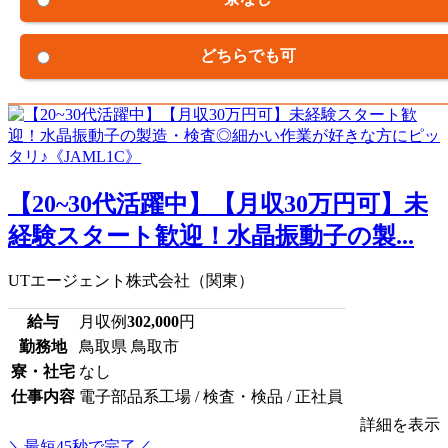
どちらでも可
【20~30代活躍中】【月収30万円可】未
経験スタート歓迎！水晶振動子の製...
UTエージェント株式会社（関東）
給与
月収例
302,000
円
勤務地
鳥取県 鳥取市
寮・社宅
なし
仕事内容
電子部品系工場 / 検査・検品 / 正社員
詳細を表示
＼最短45秒で完了／