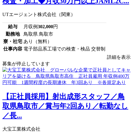
検査・加工◆月収30万円以上JAML2C...
UTエージェント株式会社（関東）
給与
月収例
302,000
円
勤務地
鳥取県 鳥取市
寮・社宅
あり（無料）
仕事内容
電子部品系工場での検査・検品 交替制
詳細を表示
募集が停止しています
【正社員採用】射出成形スタッフ／鳥
取県鳥取市／賞与年2回あり／転勤なし
／長...
大宝工業株式会社