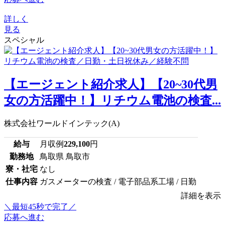
詳しく
見る
スペシャル
【エージェント紹介求人】【20~30代男
女の方活躍中！】リチウム電池の検査...
株式会社ワールドインテック(A)
給与
月収例
229,100
円
勤務地
鳥取県 鳥取市
寮・社宅
なし
仕事内容
ガスメーターの検査 / 電子部品系工場 / 日勤
詳細を表示
＼最短45秒で完了／
応募へ進む