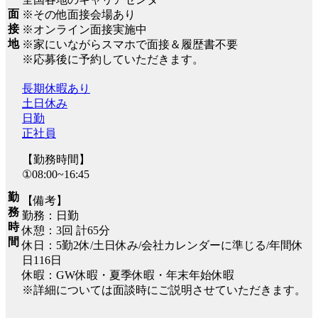
面
※その他面接会場あり
接
※オンライン面接実施中
地
※家にいながらスマホで面接＆履歴書不要
※応募後に予約していただきます。
長期休暇あり
土日休み
日勤
正社員
【勤務時間】
①08:00~16:45
勤
【備考】
務
勤務：日勤
時
休憩：3回 計65分
間
休日：5勤2休/土日休み/会社カレンダーに準じる/年間休
日116日
休暇：GW休暇・夏季休暇・年末年始休暇
※詳細については面談時にご説明させていただきます。