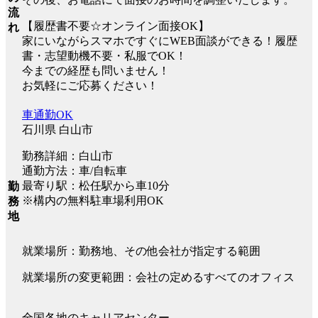
流
【履歴書不要☆オンライン面接OK】
れ
家にいながらスマホですぐにWEB面談ができる！履歴
書・志望動機不要・私服でOK！
今までの経歴も問いません！
お気軽にご応募ください！
車通勤OK
石川県 白山市
勤務詳細：白山市
通勤方法：車/自転車
最寄り駅：松任駅から車10分
勤
※構内の無料駐車場利用OK
務
地
就業場所：勤務地、その他会社が指定する範囲
就業場所の変更範囲：会社の定めるすべてのオフィス
全国各地のキャリアセンター