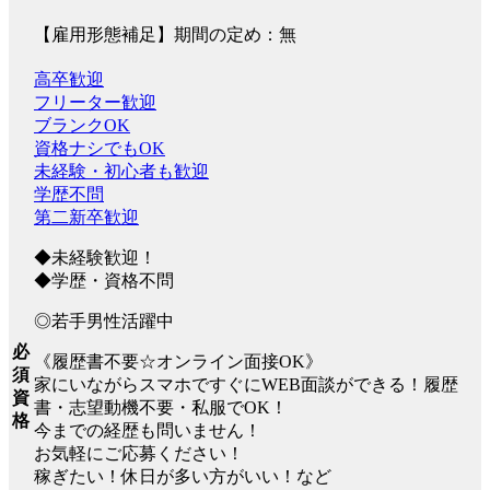
【雇用形態補足】期間の定め：無
高卒歓迎
フリーター歓迎
ブランクOK
資格ナシでもOK
未経験・初心者も歓迎
学歴不問
第二新卒歓迎
◆未経験歓迎！
◆学歴・資格不問
◎若手男性活躍中
必
《履歴書不要☆オンライン面接OK》
須
家にいながらスマホですぐにWEB面談ができる！履歴
資
書・志望動機不要・私服でOK！
格
今までの経歴も問いません！
お気軽にご応募ください！
稼ぎたい！休日が多い方がいい！など