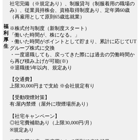
社宅完備（※規定あり）、制服貸与（制服着用の職場の
み）、従業員持株会、資格取得制度あり、定年満60歳
（再雇用として原則65歳迄就業）
福
※株式付与制度（新制度スタート）
利
「働いた時間が、株になる。」
厚
・働いた時間がポイントとして貯まり、累計に応じてUT
生
グループ株式に交換
・一度退職しても、戻ってきた際には過去の労働時間か
ら再び積み上げが可能(※)
※退職後5年以内、規定あり
【交通費】
上限30,000円まで支給 ※会社規定有り
【受動喫煙対策】
有:屋内禁煙（屋外に喫煙場所あり）
【社宅キャンペーン】
◎社宅費補助あり（上限30,000円/月）
※規定あり