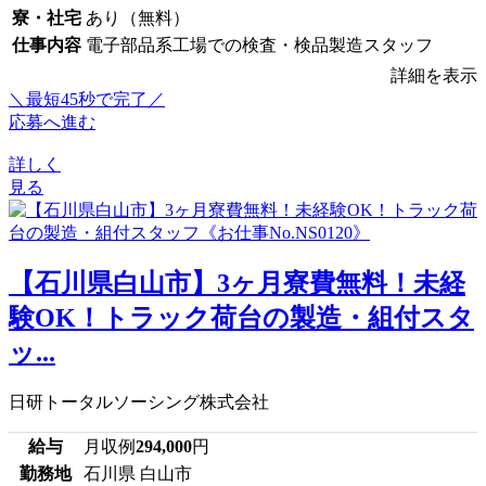
寮・社宅
あり（無料）
仕事内容
電子部品系工場での検査・検品製造スタッフ
詳細を表示
＼最短45秒で完了／
応募へ進む
詳しく
見る
【石川県白山市】3ヶ月寮費無料！未経
験OK！トラック荷台の製造・組付スタ
ッ...
日研トータルソーシング株式会社
給与
月収例
294,000
円
勤務地
石川県 白山市