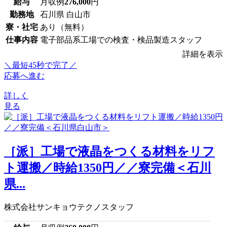
給与
月収例
276,000
円
勤務地
石川県 白山市
寮・社宅
あり（無料）
仕事内容
電子部品系工場での検査・検品製造スタッフ
詳細を表示
＼最短45秒で完了／
応募へ進む
詳しく
見る
［派］工場で液晶をつくる材料をリフ
ト運搬／時給1350円／／寮完備＜石川
県...
株式会社サンキョウテクノスタッフ