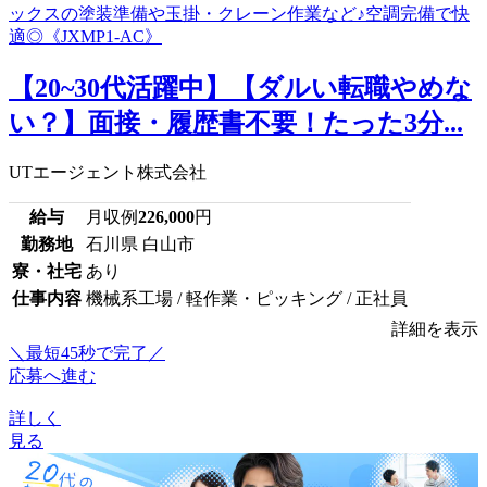
【20~30代活躍中】【ダルい転職やめな
い？】面接・履歴書不要！たった3分...
UTエージェント株式会社
給与
月収例
226,000
円
勤務地
石川県 白山市
寮・社宅
あり
仕事内容
機械系工場 / 軽作業・ピッキング / 正社員
詳細を表示
＼最短45秒で完了／
応募へ進む
詳しく
見る