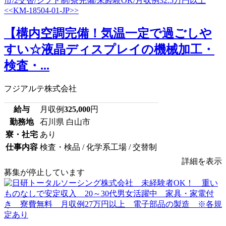
【構内空調完備！気温一定で過ごしや
すい☆液晶ディスプレイの機械加工・
検査・...
フジアルテ株式会社
給与
月収例
325,000
円
勤務地
石川県 白山市
寮・社宅
あり
仕事内容
検査・検品 / 化学系工場 / 交替制
詳細を表示
募集が停止しています