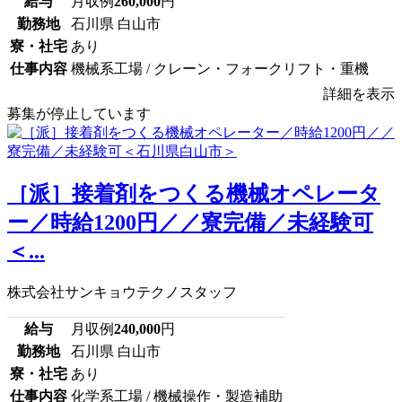
給与
月収例
260,000
円
勤務地
石川県 白山市
寮・社宅
あり
仕事内容
機械系工場 / クレーン・フォークリフト・重機
詳細を表示
募集が停止しています
［派］接着剤をつくる機械オペレータ
ー／時給1200円／／寮完備／未経験可
＜...
株式会社サンキョウテクノスタッフ
給与
月収例
240,000
円
勤務地
石川県 白山市
寮・社宅
あり
仕事内容
化学系工場 / 機械操作・製造補助