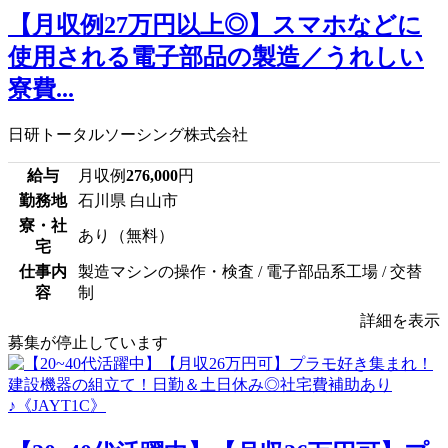
【月収例27万円以上◎】スマホなどに
使用される電子部品の製造／うれしい
寮費...
日研トータルソーシング株式会社
給与
月収例
276,000
円
勤務地
石川県 白山市
寮・社
あり（無料）
宅
仕事内
製造マシンの操作・検査 / 電子部品系工場 / 交替
容
制
詳細を表示
募集が停止しています