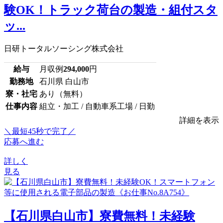
験OK！トラック荷台の製造・組付スタ
ッ...
日研トータルソーシング株式会社
給与
月収例
294,000
円
勤務地
石川県 白山市
寮・社宅
あり（無料）
仕事内容
組立・加工 / 自動車系工場 / 日勤
詳細を表示
＼最短45秒で完了／
応募へ進む
詳しく
見る
【石川県白山市】寮費無料！未経験