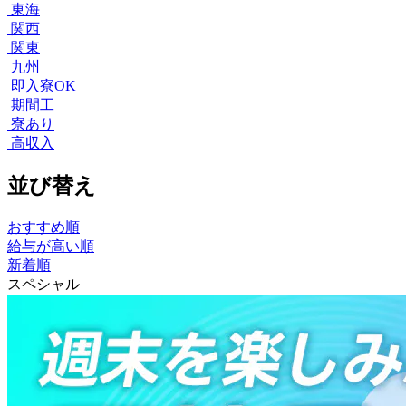
東海
関西
関東
九州
即入寮OK
期間工
寮あり
高収入
並び替え
おすすめ順
給与が高い順
新着順
スペシャル