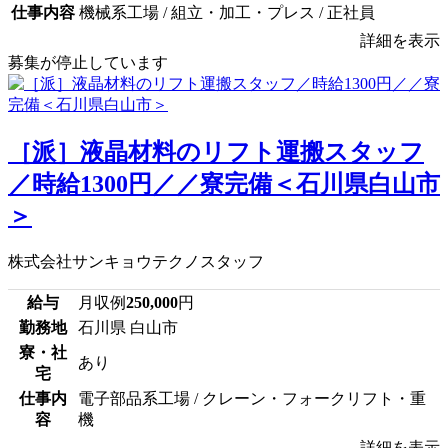
仕事内容
機械系工場 / 組立・加工・プレス / 正社員
詳細を表示
募集が停止しています
［派］液晶材料のリフト運搬スタッフ
／時給1300円／／寮完備＜石川県白山市
＞
株式会社サンキョウテクノスタッフ
給与
月収例
250,000
円
勤務地
石川県 白山市
寮・社
あり
宅
仕事内
電子部品系工場 / クレーン・フォークリフト・重
容
機
詳細を表示