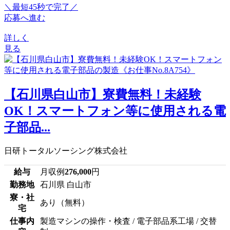
＼最短45秒で完了／
応募へ進む
詳しく
見る
【石川県白山市】寮費無料！未経験
OK！スマートフォン等に使用される電
子部品...
日研トータルソーシング株式会社
給与
月収例
276,000
円
勤務地
石川県 白山市
寮・社
あり（無料）
宅
仕事内
製造マシンの操作・検査 / 電子部品系工場 / 交替