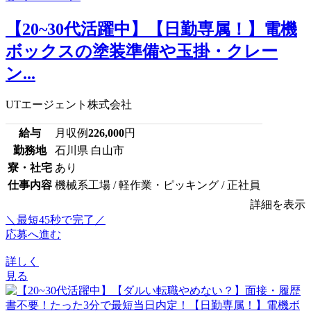
【20~30代活躍中】【日勤専属！】電機
ボックスの塗装準備や玉掛・クレー
ン...
UTエージェント株式会社
給与
月収例
226,000
円
勤務地
石川県 白山市
寮・社宅
あり
仕事内容
機械系工場 / 軽作業・ピッキング / 正社員
詳細を表示
＼最短45秒で完了／
応募へ進む
詳しく
見る