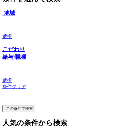
地域
選択
こだわり
給与/職種
選択
条件クリア
この条件で検索
人気の条件から検索