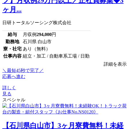
フ】月収例29万円以上／正社員募集◆3
ヶ月...
日研トータルソーシング株式会社
給与
月収例
294,000
円
勤務地
石川県 白山市
寮・社宅
あり（無料）
仕事内容
組立・加工 / 自動車系工場 / 日勤
詳細を表示
＼最短45秒で完了／
応募へ進む
詳しく
見る
スペシャル
【石川県白山市】3ヶ月寮費無料！未経