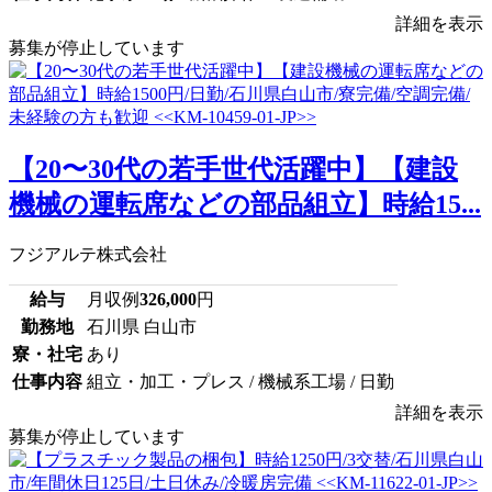
詳細を表示
募集が停止しています
【20〜30代の若手世代活躍中】【建設
機械の運転席などの部品組立】時給15...
フジアルテ株式会社
給与
月収例
326,000
円
勤務地
石川県 白山市
寮・社宅
あり
仕事内容
組立・加工・プレス / 機械系工場 / 日勤
詳細を表示
募集が停止しています