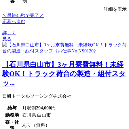
容
制
詳細を表示
＼最短45秒で完了／
応募へ進む
詳しく
見る
【石川県白山市】3ヶ月寮費無料！未経
験OK！トラック荷台の製造・組付スタ
ッ...
日研トータルソーシング株式会社
給与
月収例
294,000
円
勤務地
石川県 白山市
寮・社
あり（無料）
宅