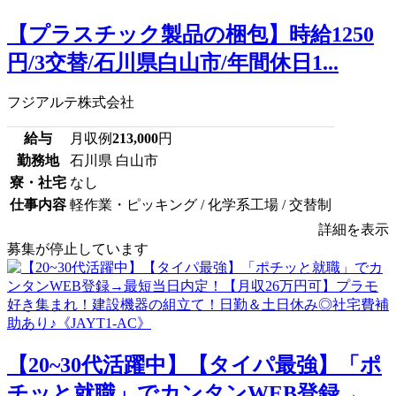
【プラスチック製品の梱包】時給1250
円/3交替/石川県白山市/年間休日1...
フジアルテ株式会社
給与
月収例
213,000
円
勤務地
石川県 白山市
寮・社宅
なし
仕事内容
軽作業・ピッキング / 化学系工場 / 交替制
詳細を表示
募集が停止しています
【20~30代活躍中】【タイパ最強】「ポ
チッと就職」でカンタンWEB登録→...