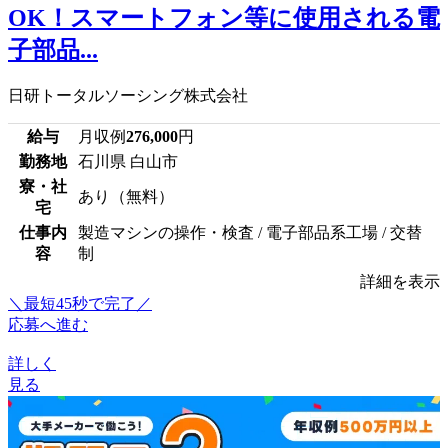
OK！スマートフォン等に使用される電
子部品...
日研トータルソーシング株式会社
給与
月収例
276,000
円
勤務地
石川県 白山市
寮・社
あり（無料）
宅
仕事内
製造マシンの操作・検査 / 電子部品系工場 / 交替
容
制
詳細を表示
＼最短45秒で完了／
応募へ進む
詳しく
見る