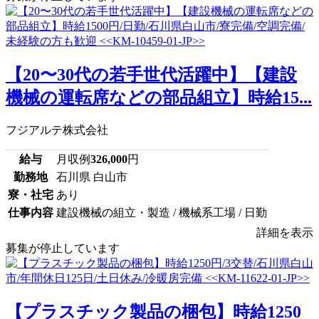
【20〜30代の若手世代活躍中】【建設
機械の運転席などの部品組立】時給15...
フジアルテ株式会社
給与
月収例
326,000
円
勤務地
石川県 白山市
寮・社宅
あり
仕事内容
建設機械の組立・製造 / 機械系工場 / 日勤
詳細を表示
募集が停止しています
【プラスチック製品の梱包】時給1250