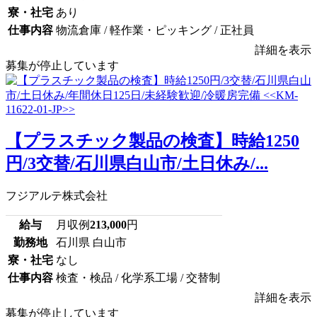
寮・社宅
あり
仕事内容
物流倉庫 / 軽作業・ピッキング / 正社員
詳細を表示
募集が停止しています
【プラスチック製品の検査】時給1250
円/3交替/石川県白山市/土日休み/...
フジアルテ株式会社
給与
月収例
213,000
円
勤務地
石川県 白山市
寮・社宅
なし
仕事内容
検査・検品 / 化学系工場 / 交替制
詳細を表示
募集が停止しています