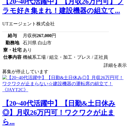
【20~40代活躍中】【月収26万円可】プ
ラモ好き集まれ！建設機器の組立て...
UTエージェント株式会社
給与
月収例
267,000
円
勤務地
石川県 白山市
寮・社宅
あり
仕事内容
機械系工場 / 組立・加工・プレス / 正社員
詳細を表示
募集が停止しています
【20~40代活躍中】【日勤&土日休み
◎】月収26万円可！ワクワクが止ま
ら...