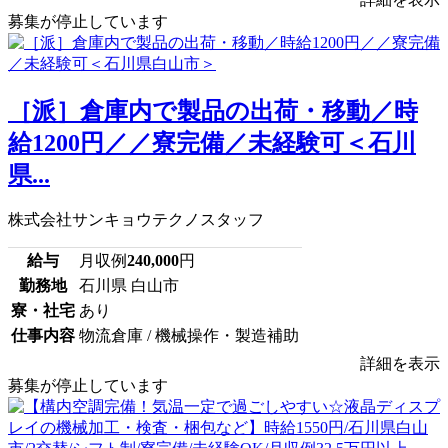
募集が停止しています
［派］倉庫内で製品の出荷・移動／時
給1200円／／寮完備／未経験可＜石川
県...
株式会社サンキョウテクノスタッフ
給与
月収例
240,000
円
勤務地
石川県 白山市
寮・社宅
あり
仕事内容
物流倉庫 / 機械操作・製造補助
詳細を表示
募集が停止しています