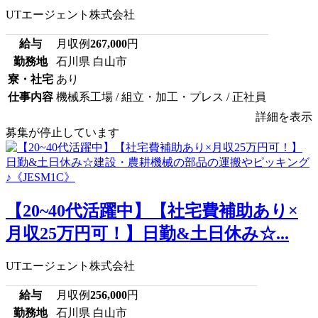
UTエージェント株式会社
給与
月収例
267,000
円
勤務地
石川県 白山市
寮・社宅
あり
仕事内容
機械系工場 / 組立・加工・プレス / 正社員
詳細を表示
募集が停止しています
【20~40代活躍中】【社宅費補助あり×
月収25万円可！】日勤&土日休み☆...
UTエージェント株式会社
給与
月収例
256,000
円
勤務地
石川県 白山市