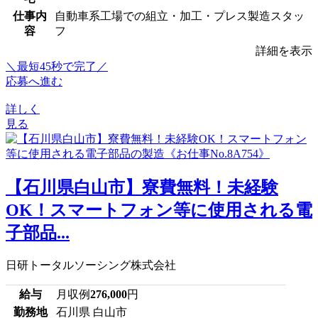
仕事内
自動車系工場での組立・加工・プレス製造スタッ
容
フ
詳細を表示
＼最短45秒で完了／
応募へ進む
詳しく
見る
【石川県白山市】寮費無料！未経験
OK！スマートフォン等に使用される電
子部品...
日研トータルソーシング株式会社
給与
月収例
276,000
円
勤務地
石川県 白山市