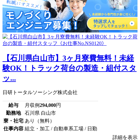
【石川県白山市】3ヶ月寮費無料！未経
験OK！トラック荷台の製造・組付スタ
ッ...
日研トータルソーシング株式会社
給与
月収例
294,000
円
勤務地
石川県 白山市
寮・社宅
あり（無料）
仕事内容
組立・加工 / 自動車系工場 / 日勤
詳細を表示