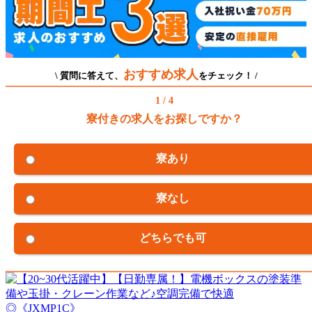
おすすめ求人
\ 質問に答えて、
をチェック！ /
1 / 4
寮付きの求人をお探しですか？
寮あり
寮なし
どちらでも可