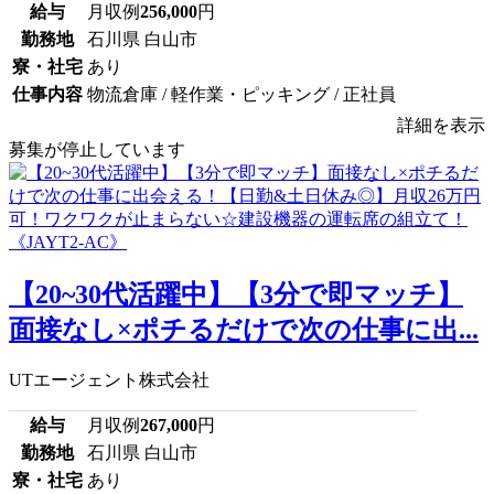
給与
月収例
256,000
円
勤務地
石川県 白山市
寮・社宅
あり
仕事内容
物流倉庫 / 軽作業・ピッキング / 正社員
詳細を表示
募集が停止しています
【20~30代活躍中】【3分で即マッチ】
面接なし×ポチるだけで次の仕事に出...
UTエージェント株式会社
給与
月収例
267,000
円
勤務地
石川県 白山市
寮・社宅
あり