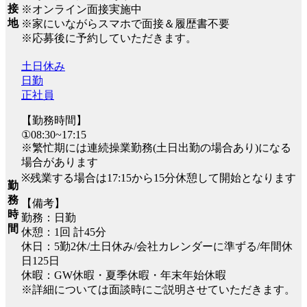
接
※オンライン面接実施中
地
※家にいながらスマホで面接＆履歴書不要
※応募後に予約していただきます。
土日休み
日勤
正社員
【勤務時間】
①08:30~17:15
※繁忙期には連続操業勤務(土日出勤の場合あり)になる
場合があります
※残業する場合は17:15から15分休憩して開始となります
勤
務
【備考】
時
勤務：日勤
間
休憩：1回 計45分
休日：5勤2休/土日休み/会社カレンダーに準ずる/年間休
日125日
休暇：GW休暇・夏季休暇・年末年始休暇
※詳細については面談時にご説明させていただきます。