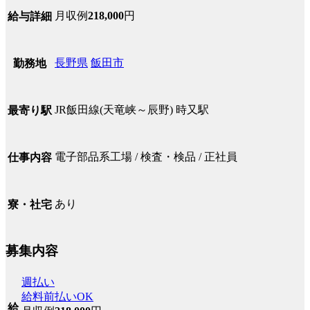
月収例
218,000
円
給与詳細
長野県
飯田市
勤務地
JR飯田線(天竜峡～辰野) 時又駅
最寄り駅
電子部品系工場 / 検査・検品 / 正社員
仕事内容
あり
寮・社宅
募集内容
週払い
給料前払いOK
給