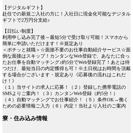
【デジタルギフト】
赴任での新規ご入社の方に！入社日に現金化可能なデジタル
ギフトで2万円分支給♪
【日払い制度】
利用申し込み完了後～最短5分で受け取り可能！スマホから
簡単に申請いただけます！※規定あり
＜ポチッと就職＞☆面接不要のお仕事自動紹介サービス☆面
倒な面接はスキップ！カンタンなWeb登録で、あなたに合っ
たお仕事を自動マッチング♪約5分でWeb登録完了！あとは待
つだけ、最短当日の内定獲得も可！※土日祝はお時間を頂戴
する場合がございます・規定あり《応募後の流れはこれだ
け！》
（１）当サイトの求人に応募！（２）登録した携帯電話の
SMSよりご案内！（３）カンタンWeb登録（約5分！）
（４）自動マッチングでお仕事紹介！（５）条件OK→働く
ための必要情報ご入力（６）内定！当社より入社のご案内
寮・住み込み情報