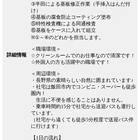
③半田による基板修正作業（手挿入はんだ付
け）
④基板の腐食防止コーティング塗布
⑤特性検査機による同通検査
⑥基板をケースに入れて組立
※①～⑥のどれかを担当します。
＜職場環境＞
詳細情報
☆クリーンルームでのお仕事なので清潔です！
☆外国人の方も活躍中の職場です！
＜周辺環境＞
・長野県の素晴らしい自然に囲まれています♪
・社宅は飯田市内でコンビニ・スーパーも徒歩
圏内！
生活に不便を感じることはありません。
・乗車時間約15分で社宅から送迎バスも運行し
ています。
（社宅から遠くても徒歩5分程度で送迎バス停
に行けます）
【1日の流れ】