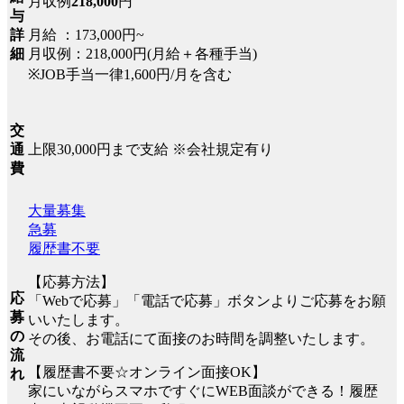
月収例
218,000
円
与
月給 ：173,000円~
詳
月収例：218,000円(月給＋各種手当)
細
※JOB手当一律1,600円/月を含む
交
上限30,000円まで支給 ※会社規定有り
通
費
大量募集
急募
履歴書不要
【応募方法】
応
「Webで応募」「電話で応募」ボタンよりご応募をお願
募
いいたします。
の
その後、お電話にて面接のお時間を調整いたします。
流
【履歴書不要☆オンライン面接OK】
れ
家にいながらスマホですぐにWEB面談ができる！履歴