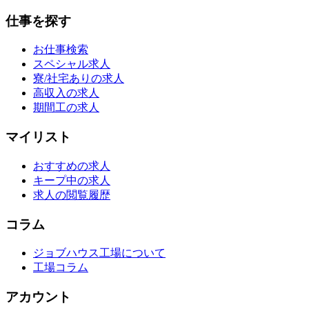
仕事を探す
お仕事検索
スペシャル求人
寮/社宅ありの求人
高収入の求人
期間工の求人
マイリスト
おすすめの求人
キープ中の求人
求人の閲覧履歴
コラム
ジョブハウス工場について
工場コラム
アカウント