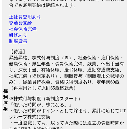
合でも雇用契約は継続されます。
正社員登用あり
交通費支給
社会保険完備
研修あり
制服貸与
【待遇】
昇給昇格、株式付与制度（※）、社会保険・雇用保険・
健康保険・厚生年金・労災保険完備、残業、休出手当有
り、深夜手当、有給休暇、慶弔休暇、通勤交通費支給、
社宅完備（※規定あり）、制服貸与（制服着用の職場の
み）、従業員持株会、資格取得制度あり、定年満60歳
（再雇用として原則65歳迄就業）
福
利
※株式付与制度（新制度スタート）
厚
「働いた時間が、株になる。」
生
・働いた時間がポイントとして貯まり、累計に応じてUT
グループ株式に交換
・一度退職しても、戻ってきた際には過去の労働時間か
ら再び積み上げが可能(※)