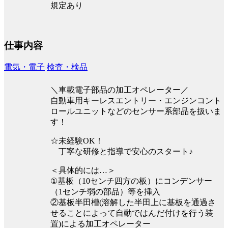
規定あり
仕事内容
電気・電子
検査・検品
＼車載電子部品の加工オペレーター／
自動車用キーレスエントリー・エンジンコント
ロールユニットなどのセンサー系部品を扱いま
す！
☆未経験OK！
丁寧な研修と指導で安心のスタート♪
＜具体的には…＞
①基板（10センチ四方の板）にコンデンサー
（1センチ弱の部品）等を挿入
②基板半田槽(溶解した半田上に基板を通過さ
せることによって自動ではんだ付けを行う装
置)による加工オペレーター