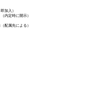
ら即加入）
（内定時に開示）
備（配属先による）