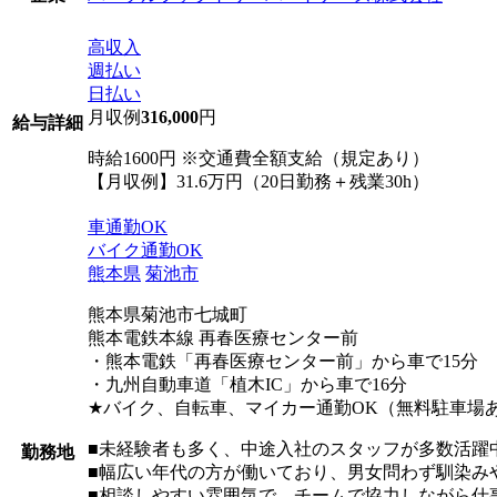
高収入
週払い
日払い
月収例
316,000
円
給与詳細
時給1600円 ※交通費全額支給（規定あり）
【月収例】31.6万円（20日勤務＋残業30h）
車通勤OK
バイク通勤OK
熊本県
菊池市
熊本県菊池市七城町
熊本電鉄本線 再春医療センター前
・熊本電鉄「再春医療センター前」から車で15分
・九州自動車道「植木IC」から車で16分
★バイク、自転車、マイカー通勤OK（無料駐車場
■未経験者も多く、中途入社のスタッフが多数活躍
勤務地
■幅広い年代の方が働いており、男女問わず馴染み
■相談しやすい雰囲気で、チームで協力しながら仕