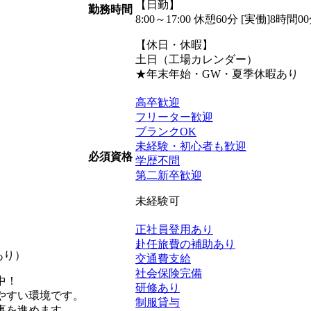
【日勤】
勤務時間
8:00～17:00 休憩60分 [実働]8時間0
【休日・休暇】
土日（工場カレンダー）
★年末年始・GW・夏季休暇あり
高卒歓迎
フリーター歓迎
ブランクOK
未経験・初心者も歓迎
必須資格
学歴不問
第二新卒歓迎
未経験可
正社員登用あり
赴任旅費の補助あり
あり）
交通費支給
社会保険完備
中！
研修あり
やすい環境です。
制服貸与
事を進めます。