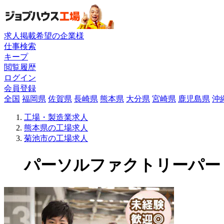
求人掲載希望の企業様
仕事検索
キープ
閲覧履歴
ログイン
会員登録
全国
福岡県
佐賀県
長崎県
熊本県
大分県
宮崎県
鹿児島県
沖
工場・製造業求人
熊本県の工場求人
菊池市の工場求人
パーソルファクトリーパートナ