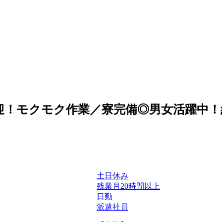
迎！モクモク作業／寮完備◎男女活躍中！組立作
土日休み
残業月20時間以上
日勤
派遣社員