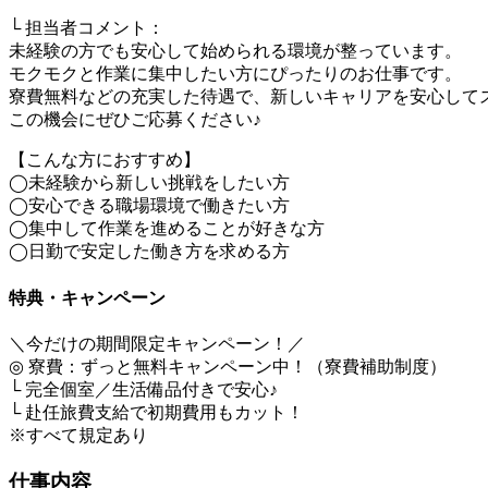
└ 担当者コメント：
未経験の方でも安心して始められる環境が整っています。
モクモクと作業に集中したい方にぴったりのお仕事です。
寮費無料などの充実した待遇で、新しいキャリアを安心して
この機会にぜひご応募ください♪
【こんな方におすすめ】
◯未経験から新しい挑戦をしたい方
◯安心できる職場環境で働きたい方
◯集中して作業を進めることが好きな方
◯日勤で安定した働き方を求める方
特典・キャンペーン
＼今だけの期間限定キャンペーン！／
◎ 寮費：ずっと無料キャンペーン中！（寮費補助制度）
└ 完全個室／生活備品付きで安心♪
└ 赴任旅費支給で初期費用もカット！
※すべて規定あり
仕事内容