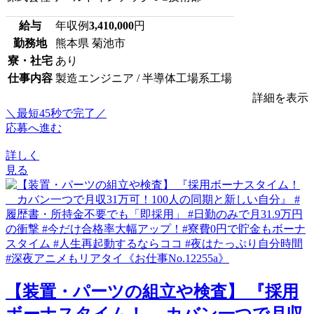
給与
年収例
3,410,000
円
勤務地
熊本県 菊池市
寮・社宅
あり
仕事内容
製造エンジニア / 半導体工場系工場
詳細を表示
＼最短45秒で完了／
応募へ進む
詳しく
見る
【装置・パーツの組立や検査】 『採用
ボーナスタイム！ カバン一つで月収