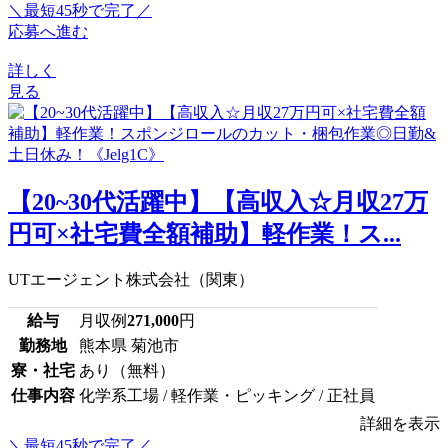
＼最短45秒で完了／
応募へ進む
詳しく
見る
【20~30代活躍中】【高収入☆月収27万
円可×社宅費全額補助】軽作業！ス...
UTエージェント株式会社（関東）
給与
月収例
271,000
円
勤務地
熊本県 菊池市
寮・社宅
あり（無料）
仕事内容
化学系工場 / 軽作業・ピッキング / 正社員
詳細を表示
＼最短45秒で完了／