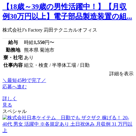
【18歳～39歳の男性活躍中！】【月収
例30万円以上】電子部品製造装置の組...
株式会社J’s Factory 苅田テクニカルオフィス
給与
時給
1,550
円〜
勤務地
熊本県 菊池市
寮・社宅
あり
仕事内容
組立・検査 / 半導体工場 / 日勤
詳細を表示
＼最短45秒で完了／
応募へ進む
詳しく
見る
スペシャル