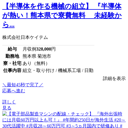
【半導体を作る機械の組立】 『半導体
が熱い！熊本県で寮費無料 未経験か
ら...
株式会社日本ケイテム
給与
月収例
328,000
円
勤務地
熊本県 菊池市
寮・社宅
あり（無料）
仕事内容
組立・取り付け / 機械系工場 / 日勤
詳細を表示
＼最短45秒で完了／
応募へ進む
詳しく
見る