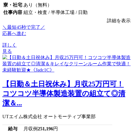
寮・社宅
あり（無料）
仕事内容
組立・検査 / 半導体工場 / 日勤
詳細を表示
＼最短45秒で完了／
応募へ進む
詳しく
見る
【日勤＆土日祝休み】月収25万円可！
コツコツ半導体製造装置の組立て◎清
潔＆...
UTエイム株式会社 オートモーティブ事業部
給与
月収例
251,196
円