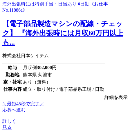
【電子部品製造マシンの配線・チェッ
ク】 『海外出張時には月収60万円以上
も...
株式会社日本ケイテム
給与
月収例
302,000
円
勤務地
熊本県 菊池市
寮・社宅
あり（無料）
仕事内容
組立・取り付け / 電子部品系工場 / 日勤
詳細を表示
＼最短45秒で完了／
応募へ進む
詳しく
見る