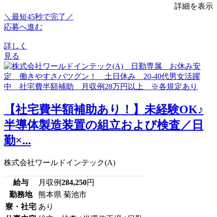
詳細を表示
＼最短45秒で完了／
応募へ進む
詳しく
見る
【社宅費半額補助あり！】未経験OK♪
半導体製造装置の組立および検査／日
勤×...
株式会社ワールドインテック(A)
給与
月収例
284,250
円
勤務地
熊本県 菊池市
寮・社宅
あり