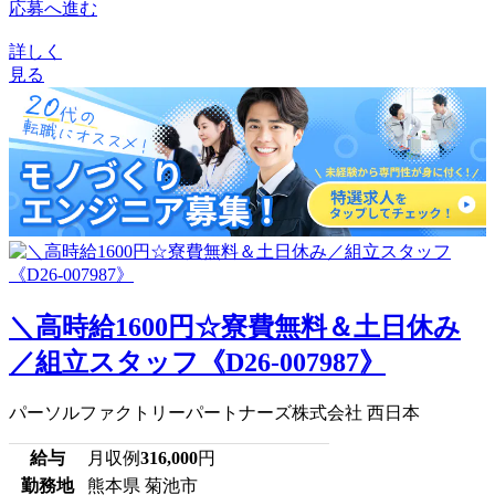
応募へ進む
詳しく
見る
＼高時給1600円☆寮費無料＆土日休み
／組立スタッフ《D26-007987》
パーソルファクトリーパートナーズ株式会社 西日本
給与
月収例
316,000
円
勤務地
熊本県 菊池市