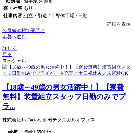
勤務地
熊本県 菊池市
寮・社宅
あり
仕事内容
組立・製造 / 半導体工場 / 日勤
詳細を表示
＼最短45秒で完了／
応募へ進む
詳しく
見る
スペシャル
【18歳～49歳の男女活躍中！】【寮費
無料】装置組立スタッフ日勤のみでプ
ラ...
株式会社J’s Factory 苅田テクニカルオフィス
給与
時給
1,550
円〜