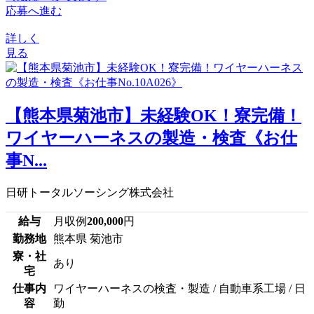
応募へ進む
詳しく
見る
【熊本県菊池市】未経験OK！寮完備！
ワイヤーハーネスの製造・検査《お仕
事N...
日研トータルソーシング株式会社
給与
月収例
200,000
円
勤務地
熊本県 菊池市
寮・社
あり
宅
仕事内
ワイヤーハーネスの検査・製造 / 自動車系工場 / 日
容
勤