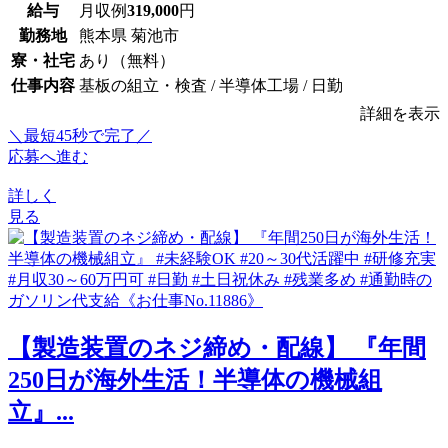
給与
月収例
319,000
円
勤務地
熊本県 菊池市
寮・社宅
あり（無料）
仕事内容
基板の組立・検査 / 半導体工場 / 日勤
詳細を表示
＼最短45秒で完了／
応募へ進む
詳しく
見る
【製造装置のネジ締め・配線】 『年間
250日が海外生活！半導体の機械組
立』...