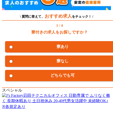
おすすめ求人
\ 質問に答えて、
をチェック！ /
1 / 4
寮付きの求人をお探しですか？
寮あり
寮なし
どちらでも可
スペシャル