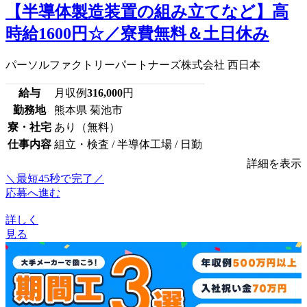
【半導体製造装置の組み立てなど】高
時給1600円☆／寮費無料＆土日休み
パーソルファクトリーパートナーズ株式会社 西日本
給与
月収例
316,000
円
勤務地
熊本県 菊池市
寮・社宅
あり（無料）
仕事内容
組立・検査 / 半導体工場 / 日勤
詳細を表示
＼最短45秒で完了／
応募へ進む
詳しく
見る