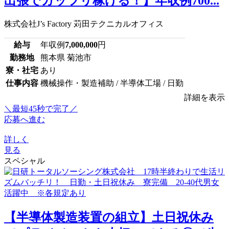
出張でガッツリ稼げる！】年収例700...
株式会社J’s Factory 苅田テクニカルオフィス
給与
年収例
7,000,000
円
勤務地
熊本県 菊池市
寮・社宅
あり
仕事内容
機械操作・製造補助 / 半導体工場 / 日勤
詳細を表示
＼最短45秒で完了／
応募へ進む
詳しく
見る
スペシャル
【半導体製造装置の組立】土日祝休み