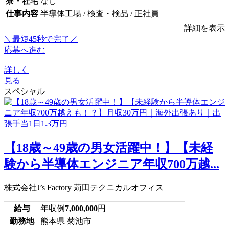
寮・社宅
なし
仕事内容
半導体工場 / 検査・検品 / 正社員
詳細を表示
＼最短45秒で完了／
応募へ進む
詳しく
見る
スペシャル
【18歳～49歳の男女活躍中！】【未経
験から半導体エンジニア年収700万越...
株式会社J’s Factory 苅田テクニカルオフィス
給与
年収例
7,000,000
円
勤務地
熊本県 菊池市