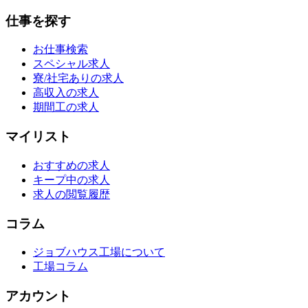
仕事を探す
お仕事検索
スペシャル求人
寮/社宅ありの求人
高収入の求人
期間工の求人
マイリスト
おすすめの求人
キープ中の求人
求人の閲覧履歴
コラム
ジョブハウス工場について
工場コラム
アカウント