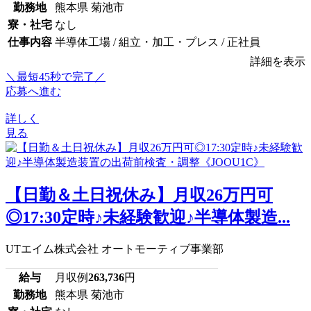
勤務地
熊本県 菊池市
寮・社宅
なし
仕事内容
半導体工場 / 組立・加工・プレス / 正社員
詳細を表示
＼最短45秒で完了／
応募へ進む
詳しく
見る
【日勤＆土日祝休み】月収26万円可
◎17:30定時♪未経験歓迎♪半導体製造...
UTエイム株式会社 オートモーティブ事業部
給与
月収例
263,736
円
勤務地
熊本県 菊池市