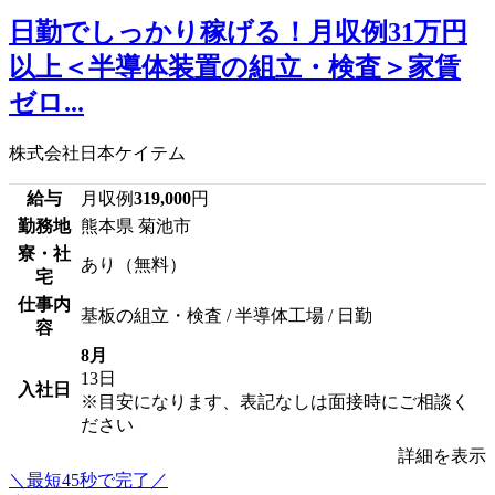
日勤でしっかり稼げる！月収例31万円
以上＜半導体装置の組立・検査＞家賃
ゼロ...
株式会社日本ケイテム
給与
月収例
319,000
円
勤務地
熊本県 菊池市
寮・社
あり（無料）
宅
仕事内
基板の組立・検査 / 半導体工場 / 日勤
容
8月
13日
入社日
※目安になります、表記なしは面接時にご相談く
ださい
詳細を表示
＼最短45秒で完了／