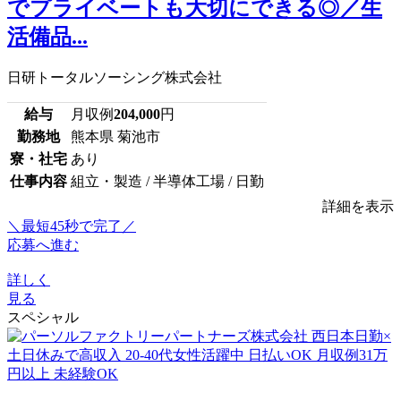
でプライベートも大切にできる◎／生
活備品...
日研トータルソーシング株式会社
給与
月収例
204,000
円
勤務地
熊本県 菊池市
寮・社宅
あり
仕事内容
組立・製造 / 半導体工場 / 日勤
詳細を表示
＼最短45秒で完了／
応募へ進む
詳しく
見る
スペシャル