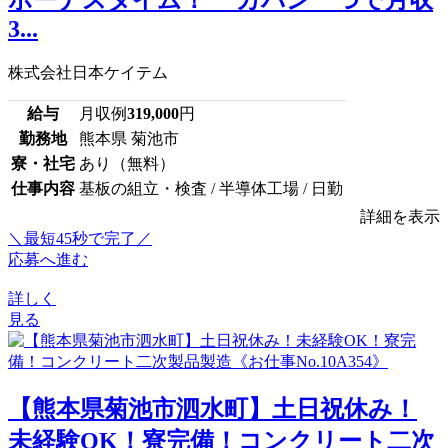
3...
株式会社日本ケイテム
給与
月収例
319,000
円
勤務地
熊本県 菊池市
寮・社宅
あり（無料）
仕事内容
基板の組立・検査 / 半導体工場 / 日勤
詳細を表示
＼最短45秒で完了／
応募へ進む
詳しく
見る
【熊本県菊池市泗水町】土日祝休み！
未経験OK！寮完備！コンクリート二次