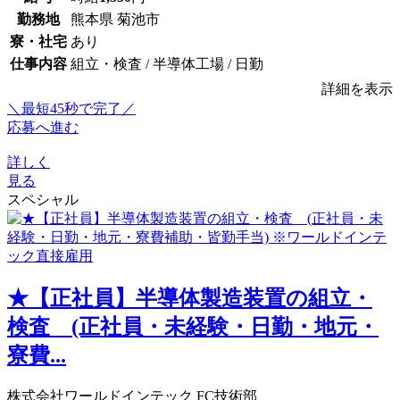
勤務地
熊本県 菊池市
寮・社宅
あり
仕事内容
組立・検査 / 半導体工場 / 日勤
詳細を表示
＼最短45秒で完了／
応募へ進む
詳しく
見る
スペシャル
★【正社員】半導体製造装置の組立・
検査 (正社員・未経験・日勤・地元・
寮費...
株式会社ワールドインテック FC技術部