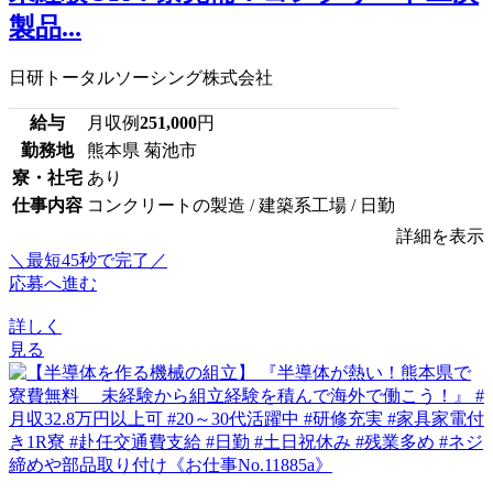
製品...
日研トータルソーシング株式会社
給与
月収例
251,000
円
勤務地
熊本県 菊池市
寮・社宅
あり
仕事内容
コンクリートの製造 / 建築系工場 / 日勤
詳細を表示
＼最短45秒で完了／
応募へ進む
詳しく
見る