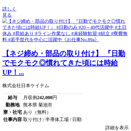
詳しく
見る
【ネジ締め・部品の取り付け】 『日勤
でモクモク◎慣れてきた頃には時給
UP！...
株式会社日本ケイテム
給与
月収例
242,000
円
勤務地
熊本県 菊池市
寮・社宅
あり（無料）
仕事内容
取り付け / 半導体工場 / 日勤
詳細を表示