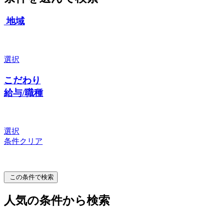
地域
選択
こだわり
給与/職種
選択
条件クリア
この条件で検索
人気の条件から検索