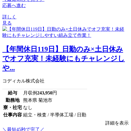
応募へ進む
詳しく
見る
【年間休日119日】日勤のみ×土日休み
でオフ充実！未経験にもチャレンジし
や...
コディカル株式会社
給与
月収例
243,950
円
勤務地
熊本県 菊池市
寮・社宅
なし
仕事内容
組立・検査 / 半導体工場 / 日勤
詳細を表示
＼最短45秒で完了／