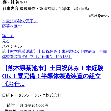
寮・社宅
あり
仕事内容
機械操作・製造補助 / 半導体工場 / 日勤
詳細を表示
＼最短45秒で完了／
応募へ進む
詳しく
見る
スペシャル
【熊本県菊池市】土日祝休み！未経験
OK！寮完備！半導体製造装置の組立
《お仕...
日研トータルソーシング株式会社
給与
月収例
204,000
円