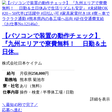
【パソコンで装置の動作チェック】
『九州エリアで寮費無料！ 日勤＆土
日休...
株式会社日本ケイテム
給与
月収例
258,000
円
勤務地
熊本県 菊池市
寮・社宅
あり（無料）
仕事内容
操作・検査 / 半導体工場 / 日勤
詳細を表示
＼最短45秒で完了／
応募へ進む