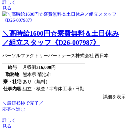
詳しく
見る
＼高時給1600円☆寮費無料＆土日休み
／組立スタッフ《D26-007987》
パーソルファクトリーパートナーズ株式会社 西日本
給与
月収例
316,000
円
勤務地
熊本県 菊池市
寮・社宅
あり（無料）
仕事内容
組立・検査 / 半導体工場 / 日勤
詳細を表示
＼最短45秒で完了／
応募へ進む
詳しく
見る