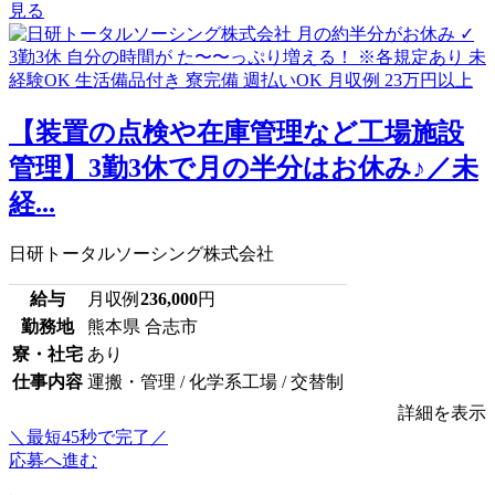
見る
【装置の点検や在庫管理など工場施設
管理】3勤3休で月の半分はお休み♪／未
経...
日研トータルソーシング株式会社
給与
月収例
236,000
円
勤務地
熊本県 合志市
寮・社宅
あり
仕事内容
運搬・管理 / 化学系工場 / 交替制
詳細を表示
＼最短45秒で完了／
応募へ進む