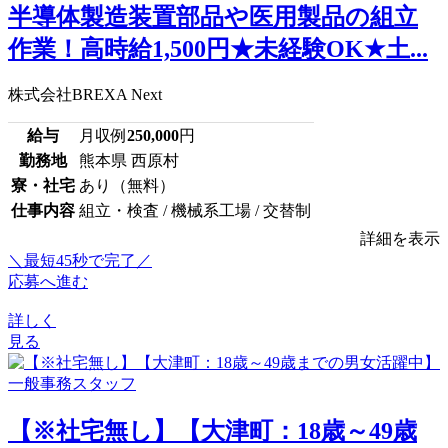
半導体製造装置部品や医用製品の組立
作業！高時給1,500円★未経験OK★土...
株式会社BREXA Next
給与
月収例
250,000
円
勤務地
熊本県 西原村
寮・社宅
あり（無料）
仕事内容
組立・検査 / 機械系工場 / 交替制
詳細を表示
＼最短45秒で完了／
応募へ進む
詳しく
見る
【※社宅無し】【大津町：18歳～49歳