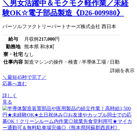
＼男女活躍中＆モクモク軽作業／未経
験OK☆電子部品製造《D26-009980》
パーソルファクトリーパートナーズ株式会社 西日本
給与
月収例
217,000
円
勤務地
熊本県 和水町
寮・社宅
なし
仕事内容
製造マシンの操作・検査 / 半導体工場 / 日勤
詳細を表示
＼最短45秒で完了／
応募へ進む
詳しく
見る