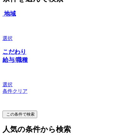
地域
選択
こだわり
給与/職種
選択
条件クリア
この条件で検索
人気の条件から検索