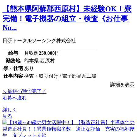
【熊本県阿蘇郡西原村】未経験OK！寮
完備！電子機器の組立・検査《お仕事
No...
日研トータルソーシング株式会社
給与
月収例
259,000
円
勤務地
熊本県 西原村
寮・社宅
あり
仕事内容
検査・取り付け / 電子部品系工場
詳細を表示
＼最短45秒で完了／
応募へ進む
詳しく
見る