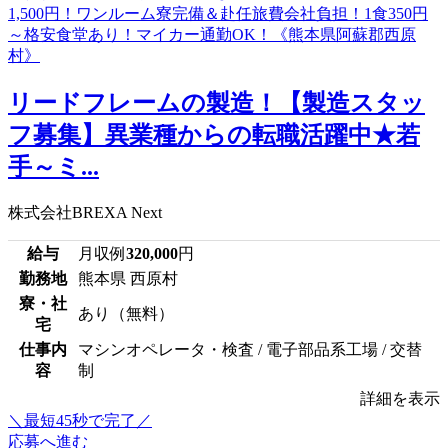
リードフレームの製造！【製造スタッ
フ募集】異業種からの転職活躍中★若
手～ミ...
株式会社BREXA Next
給与
月収例
320,000
円
勤務地
熊本県 西原村
寮・社
あり（無料）
宅
仕事内
マシンオペレータ・検査 / 電子部品系工場 / 交替
容
制
詳細を表示
＼最短45秒で完了／
応募へ進む