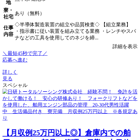
地
寮・
あり（無料）
社宅
◇半導体製造装置の組立や品質検査◇ 【組立業務】
仕事
・指示書に従い装置を組み立てる業務 ・レンチやスパ
内容
ナなどの工具を使用してのネジを締...
詳細を表示
＼最短45秒で完了／
応募へ進む
詳しく
見る
スペシャル
【月収例25万円以上◎】倉庫内での舶