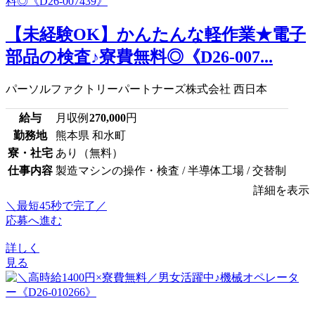
【未経験OK】かんたんな軽作業★電子
部品の検査♪寮費無料◎《D26-007...
パーソルファクトリーパートナーズ株式会社 西日本
給与
月収例
270,000
円
勤務地
熊本県 和水町
寮・社宅
あり（無料）
仕事内容
製造マシンの操作・検査 / 半導体工場 / 交替制
詳細を表示
＼最短45秒で完了／
応募へ進む
詳しく
見る