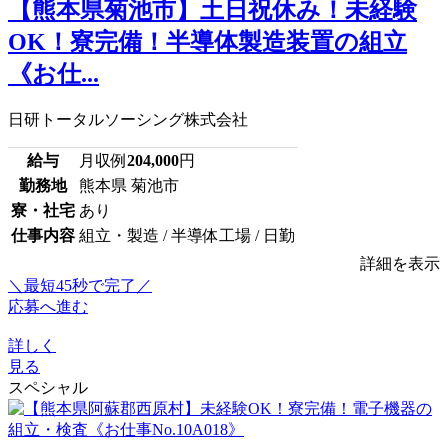
【熊本県菊池市】土日祝休み！未経験
OK！寮完備！半導体製造装置の組立
《お仕...
日研トータルソーシング株式会社
給与
月収例
204,000
円
勤務地
熊本県 菊池市
寮・社宅
あり
仕事内容
組立・製造 / 半導体工場 / 日勤
詳細を表示
＼最短45秒で完了／
応募へ進む
詳しく
見る
スペシャル