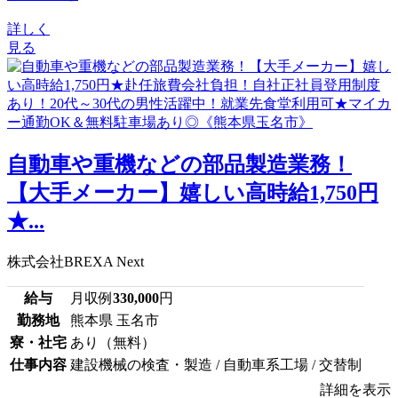
詳しく
見る
自動車や重機などの部品製造業務！
【大手メーカー】嬉しい高時給1,750円
★...
株式会社BREXA Next
給与
月収例
330,000
円
勤務地
熊本県 玉名市
寮・社宅
あり（無料）
仕事内容
建設機械の検査・製造 / 自動車系工場 / 交替制
詳細を表示