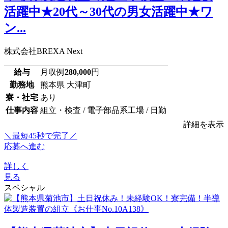
活躍中★20代～30代の男女活躍中★ワ
ン...
株式会社BREXA Next
給与
月収例
280,000
円
勤務地
熊本県 大津町
寮・社宅
あり
仕事内容
組立・検査 / 電子部品系工場 / 日勤
詳細を表示
＼最短45秒で完了／
応募へ進む
詳しく
見る
スペシャル