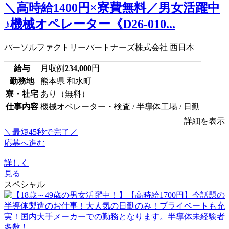
＼高時給1400円×寮費無料／男女活躍中
♪機械オペレーター《D26-010...
パーソルファクトリーパートナーズ株式会社 西日本
給与
月収例
234,000
円
勤務地
熊本県 和水町
寮・社宅
あり（無料）
仕事内容
機械オペレーター・検査 / 半導体工場 / 日勤
詳細を表示
＼最短45秒で完了／
応募へ進む
詳しく
見る
スペシャル