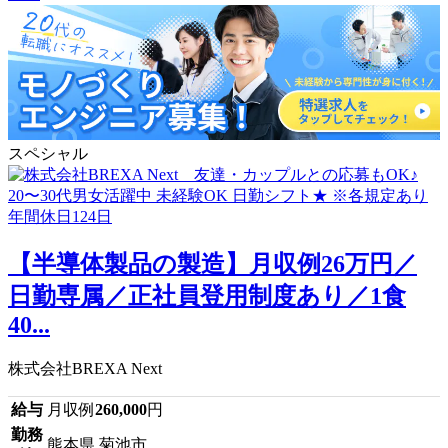
スペシャル
【半導体製品の製造】月収例26万円／
日勤専属／正社員登用制度あり／1食
40...
株式会社BREXA Next
給与
月収例
260,000
円
勤務
熊本県 菊池市