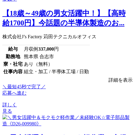
【18歳～49歳の男女活躍中！】【高時
給1700円】今話題の半導体製造のお...
株式会社J’s Factory 苅田テクニカルオフィス
給与
月収例
337,000
円
勤務地
熊本県 合志市
寮・社宅
あり（無料）
仕事内容
組立・加工 / 半導体工場 / 日勤
詳細を表示
＼最短45秒で完了／
応募へ進む
詳しく
見る