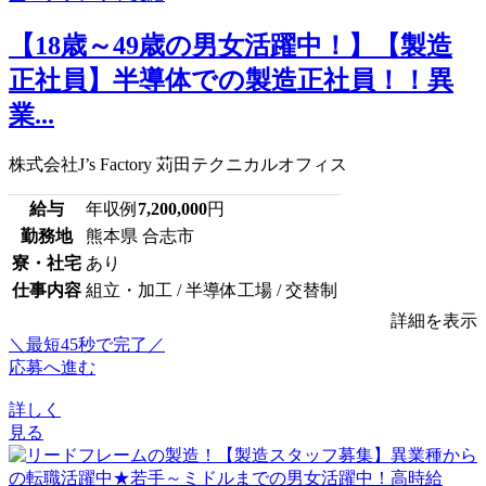
【18歳～49歳の男女活躍中！】【製造
正社員】半導体での製造正社員！！異
業...
株式会社J’s Factory 苅田テクニカルオフィス
給与
年収例
7,200,000
円
勤務地
熊本県 合志市
寮・社宅
あり
仕事内容
組立・加工 / 半導体工場 / 交替制
詳細を表示
＼最短45秒で完了／
応募へ進む
詳しく
見る