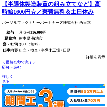
【半導体製造装置の組み立てなど】高
時給1600円☆／寮費無料＆土日休み
パーソルファクトリーパートナーズ株式会社 西日本
給与
月収例
316,000
円
勤務地
熊本県 菊池市
寮・社宅
あり（無料）
仕事内容
組立・検査 / 半導体工場 / 日勤
詳細を表示
＼最短45秒で完了／
応募へ進む
詳しく
見る