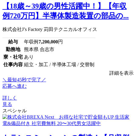
【18歳～39歳の男性活躍中！】【年収
例720万円】半導体製造装置の部品の...
株式会社J’s Factory 苅田テクニカルオフィス
給与
年収例
7,200,000
円
勤務地
熊本県 合志市
寮・社宅
あり
仕事内容
組立・加工 / 半導体工場 / 交替制
詳細を表示
＼最短45秒で完了／
応募へ進む
詳しく
見る
スペシャル