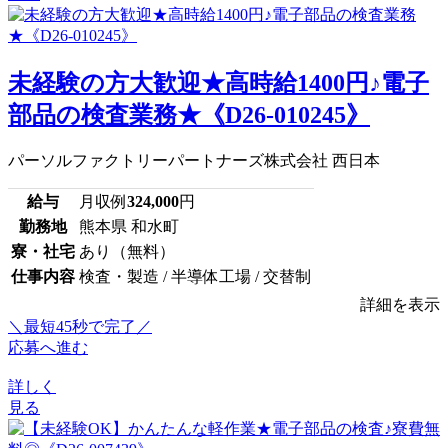
未経験の方大歓迎★高時給1400円♪電子
部品の検査業務★《D26-010245》
パーソルファクトリーパートナーズ株式会社 西日本
給与
月収例
324,000
円
勤務地
熊本県 和水町
寮・社宅
あり（無料）
仕事内容
検査・製造 / 半導体工場 / 交替制
詳細を表示
＼最短45秒で完了／
応募へ進む
詳しく
見る