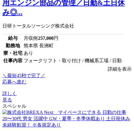
用エンジン部品の管理／日勤&土日休
み◎...
日研トータルソーシング株式会社
給与
月収例
257,000
円
勤務地
熊本県 長洲町
寮・社宅
あり
仕事内容
フォークリフト・取り付け / 機械系工場 / 日勤
詳細を表示
＼最短45秒で完了／
応募へ進む
詳しく
見る
スペシャル