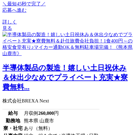
＼最短45秒で完了／
応募へ進む
詳しく
見る
半導体製品の製造！嬉しい土日祝休み
＆休出少なめでプライベート充実★寮
費無料...
株式会社BREXA Next
給与
月収例
260,000
円
勤務地
熊本県 山鹿市
寮・社宅
あり（無料）