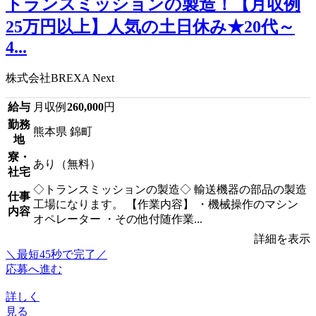
トランスミッションの製造！【月収例
25万円以上】人気の土日休み★20代～
4...
株式会社BREXA Next
給与
月収例
260,000
円
勤務
熊本県 錦町
地
寮・
あり（無料）
社宅
◇トランスミッションの製造◇ 輸送機器の部品の製造
仕事
工場になります。 【作業内容】 ・機械操作のマシン
内容
オペレーター ・その他付随作業...
詳細を表示
＼最短45秒で完了／
応募へ進む
詳しく
見る