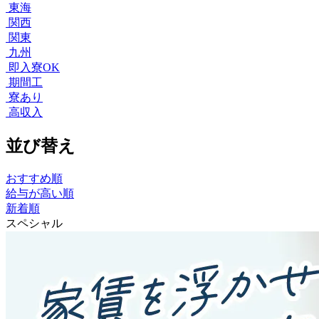
東海
関西
関東
九州
即入寮OK
期間工
寮あり
高収入
並び替え
おすすめ順
給与が高い順
新着順
スペシャル