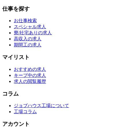
仕事を探す
お仕事検索
スペシャル求人
寮/社宅ありの求人
高収入の求人
期間工の求人
マイリスト
おすすめの求人
キープ中の求人
求人の閲覧履歴
コラム
ジョブハウス工場について
工場コラム
アカウント