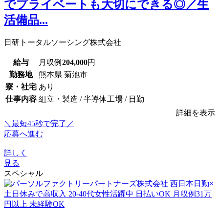
でプライベートも大切にできる◎／生
活備品...
日研トータルソーシング株式会社
給与
月収例
204,000
円
勤務地
熊本県 菊池市
寮・社宅
あり
仕事内容
組立・製造 / 半導体工場 / 日勤
詳細を表示
＼最短45秒で完了／
応募へ進む
詳しく
見る
スペシャル