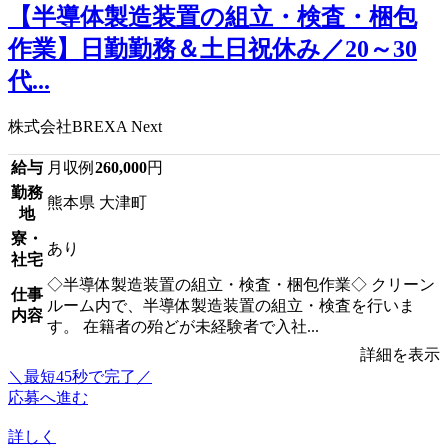
【半導体製造装置の組立・検査・梱包
作業】日勤勤務＆土日祝休み／20～30
代...
株式会社BREXA Next
給与
月収例
260,000
円
勤務
熊本県 大津町
地
寮・
あり
社宅
◇半導体製造装置の組立・検査・梱包作業◇ クリーン
仕事
ルーム内で、半導体製造装置の組立・検査を行いま
内容
す。 在籍者の殆どが未経験者で入社...
詳細を表示
＼最短45秒で完了／
応募へ進む
詳しく