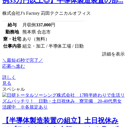
例33万円以上◎】半導体製造装置の部...
株式会社J’s Factory 苅田テクニカルオフィス
給与
月収例
337,000
円
勤務地
熊本県 合志市
寮・社宅
あり（無料）
仕事内容
組立・加工 / 半導体工場 / 日勤
詳細を表示
＼最短45秒で完了／
応募へ進む
詳しく
見る
スペシャル
【半導体製造装置の組立】土日祝休み