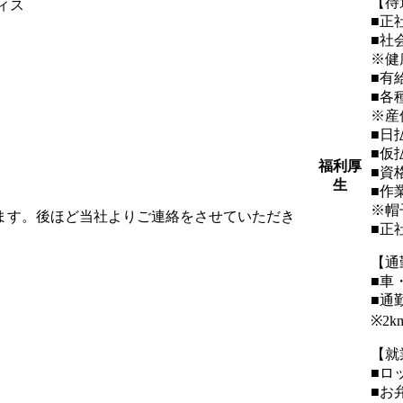
【待
ィス
■正
■社
※健
■有
■各
※産
■日
■仮
福利厚
■資
生
■作
※帽
します。後ほど当社よりご連絡をさせていただき
■正
【通
■車
■通
※2
【就
■ロ
■お