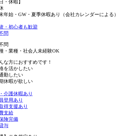
日・休暇】
休
末年始・GW・夏季休暇あり（会社カレンダーによる）
験・初心者も歓迎
不問
不問
種・業種・社会人未経験OK
んな方におすすめです！
格を活かしたい
通勤したい
期休暇が欲しい
・介護休暇あり
員登用あり
取得支援あり
費支給
保険完備
貸与