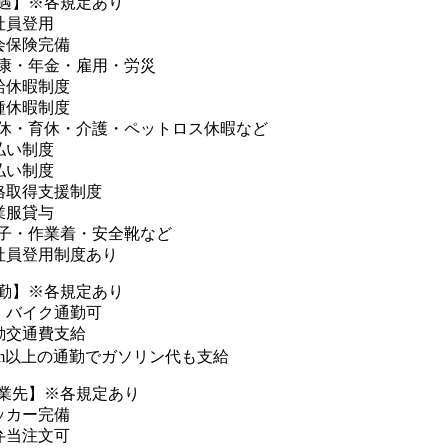
遇】※各規定あり
社員登用
会保険完備
康・年金・雇用・労災
給休暇制度
種休暇制度
休・育休・介護・ペットロス休暇など
払い制度
払い制度
格取得支援制度
業服貸与
子・作業着・安全靴など
社員登用制度あり
勤】※各規定あり
・バイク通勤可
勤交通費支給
km以上の通勤でガソリン代も支給
業先】※各規定あり
ッカー完備
弁当注文可