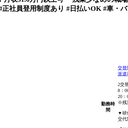
 #正社員登用制度あり #日払いOK #車・バ
交替
派遣
2交
8：0
20：
※残
勤務時
間
▼研
交代