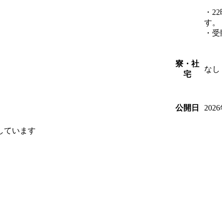
・2
す。
・受
寮・社
なし
宅
202
公開日
しています