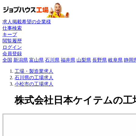
求人掲載希望の企業様
仕事検索
キープ
閲覧履歴
ログイン
会員登録
全国
新潟県
富山県
石川県
福井県
山梨県
長野県
岐阜県
静岡
工場・製造業求人
石川県の工場求人
小松市の工場求人
株式会社日本ケイテムの工場求人