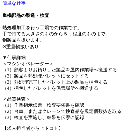
簡単な仕事
重機部品の製造・検査
熱処理加工を行う工場での作業です。
手で持てる大きさのものから５ｔ程度のものまで
鋼製品を扱います。
※重量物扱いあり
▼仕事詳細
＜マシンオペレーター＞
（1）顧客よりお預りした製品を屋内作業場へ搬送する
（2）製品を熱処理パレットにセットする
（3）熱処理完了したパレット上の製品を梱包する
（4）梱包したパレットを保管場所へ搬送する
＜品質検査＞
（1）作業指示伝票、検査要領書を確認
（2）台車、またはクレーンで検査品を規定個数抜き取る
（3）検査を実施し、結果を伝票に記録
【求人担当者からヒトコト】