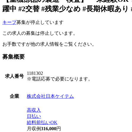
躍中 #2交替 #残業少なめ #長期休暇あり
キープ
募集が停止しています
この求人の募集は停止しています。
お手数ですが他の求人情報をご覧ください。
募集概要
1181302
求人番号
※電話応募で必要になります。
株式会社日本ケイテム
企業
高収入
日払い
給料前払いOK
月収例
316,000
円