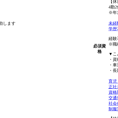
【休
4勤2
※年
動します
未経
学歴
経験
※職
必須資
格
▼こ
・資
・車
・長
育児
正社
資格
交通
社会
制服