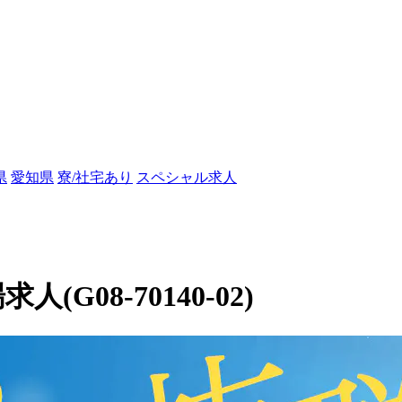
県
愛知県
寮/社宅あり
スペシャル求人
(G08-70140-02)