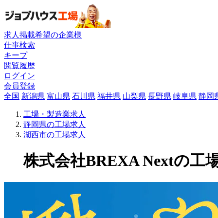
求人掲載希望の企業様
仕事検索
キープ
閲覧履歴
ログイン
会員登録
全国
新潟県
富山県
石川県
福井県
山梨県
長野県
岐阜県
静岡
工場・製造業求人
静岡県の工場求人
湖西市の工場求人
株式会社BREXA Nextの工場求人