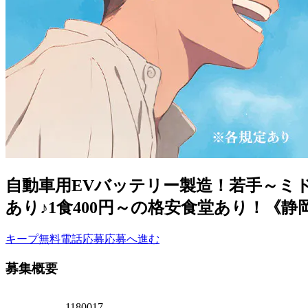
自動車用EVバッテリー製造！若手～ミ
あり♪1食400円～の格安食堂あり！《静
キープ
無料電話応募
応募へ進む
募集概要
1180017