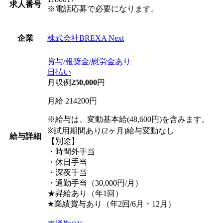
求人番号
※電話応募で必要になります。
株式会社BREXA Next
企業
賞与/報奨金/慰労金あり
日払い
月収例
250,000
円
月給 214200円
※給与は、変動基本給(48,600円)を含みます。
※試用期間あり(2ヶ月)給与変動なし
給与詳細
【別途】
・時間外手当
・休日手当
・深夜手当
・通勤手当（30,000円/月）
★昇給あり（年1回）
★業績賞与あり（年2回/6月・12月）