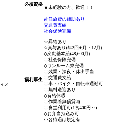
必須資格
★未経験の方、歓迎！！
赴任旅費の補助あり
交通費支給
社会保険完備
☆昇給あり
☆賞与あり(年2回/6月・12月)
◇変動基本給(48,600月)
◇社会保険完備
◇ワンルーム寮完備
◇残業・深夜・休出手当
◇交通費支給
福利厚生
◇車・バイク・自転車通勤可
ィス
◇無料送迎あり
◇有給休暇
◇作業着無償貸与
◇食堂利用可(1食400円～)
◇お弁当持込み可
※各待遇は規定有