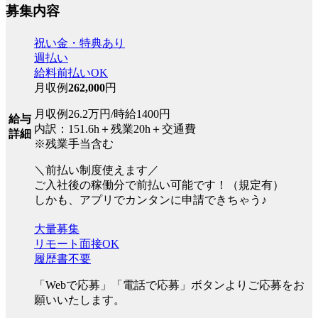
募集内容
祝い金・特典あり
週払い
給料前払いOK
月収例
262,000
円
月収例26.2万円/時給1400円
給与
内訳：151.6h＋残業20h＋交通費
詳細
※残業手当含む
＼前払い制度使えます／
ご入社後の稼働分で前払い可能です！（規定有）
しかも、アプリでカンタンに申請できちゃう♪
大量募集
リモート面接OK
履歴書不要
「Webで応募」「電話で応募」ボタンよりご応募をお
願いいたします。