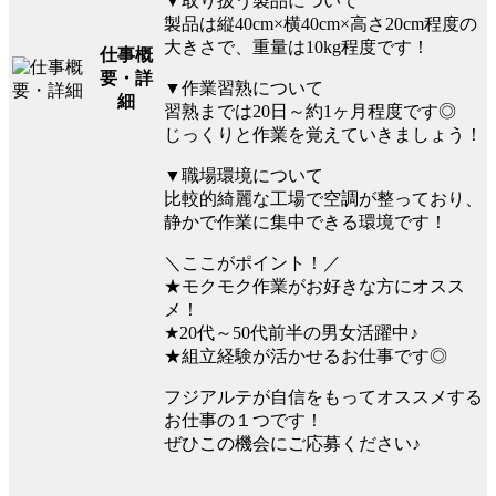
▼取り扱う製品について
製品は縦40cm×横40cm×高さ20cm程度の
大きさで、重量は10kg程度です！
仕事概
要・詳
▼作業習熟について
細
習熟までは20日～約1ヶ月程度です◎
じっくりと作業を覚えていきましょう！
▼職場環境について
比較的綺麗な工場で空調が整っており、
静かで作業に集中できる環境です！
＼ここがポイント！／
★モクモク作業がお好きな方にオスス
メ！
★20代～50代前半の男女活躍中♪
★組立経験が活かせるお仕事です◎
フジアルテが自信をもってオススメする
お仕事の１つです！
ぜひこの機会にご応募ください♪