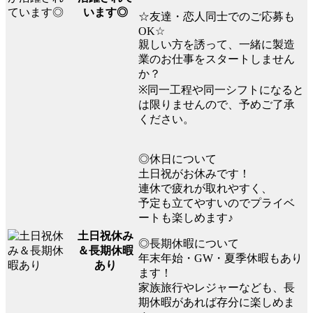
います◎
☆友達・恋人同士でのご応募も
OK☆
親しい方を誘って、一緒に製造
業のお仕事をスタートしません
か？
※同一工程や同一シフトになると
は限りませんので、予めご了承
ください。
◎休日について
土日祝がお休みです！
連休で疲れが取れやすく、
予定も立てやすいのでプライベ
ートも楽しめます♪
土日祝休み
◎長期休暇について
＆長期休暇
年末年始・GW・夏季休暇もあり
あり
ます！
家族旅行やレジャーなども、長
期休暇があれば存分に楽しめま